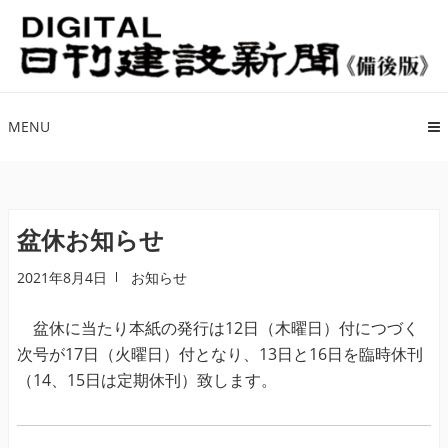
ナ
コ
ビ
ン
ゲ
テ
ー
ン
シ
ツ
MENU
ョ
へ
ン
ス
へ
キ
ス
ッ
盆休お知らせ
キ
プ
2021年8月4日
お知らせ
ッ
プ
盆休に当たり本紙の発行は12日（木曜日）付につづく
次号が17日（火曜日）付となり、13日と16日を臨時休刊
（14、15日は定期休刊）致します。