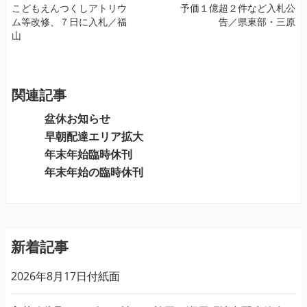
投
こどもえんつくしアトリウ
予価１億超２件など入札公
ム等改修、７日に入札／福
告／県東部・三原
稿
山
ナ
ビ
ゲ
ー
関連記事
シ
盆休お知らせ
ョ
早朝配達エリア拡大
ン
年末年始臨時休刊
年末年始の臨時休刊
新着記事
2026年8月17日付紙面