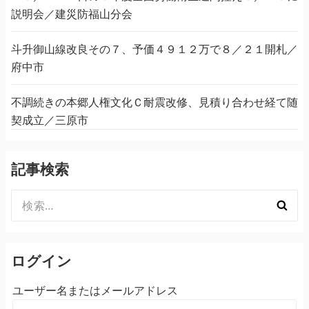
説明会／建災防福山分会
斗升御山線改良その７、予価４９１２万で８／２１開札／
府中市
不調続きの本郷人権文化Ｃ耐震改修、見積り合わせ経て随
契成立／三原市
記事検索
検
索:
ログイン
ユーザー名またはメールアドレス