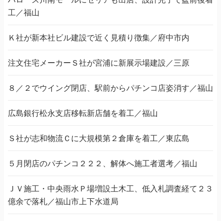
工／福山
Ｋ社が新本社ビル建設で近く見積り徴集／府中市内
注文住宅メーカーＳ社が宮浦に新展示場建設／三原
８／２でウイング閉店、駅前からパチンコ店姿消す／福山
広島銀行松永支店移転新店舗を着工／福山
Ｓ社が志和物流Ｃに大規模第２倉庫を着工／東広島
５月閉店のパチンコ２２２、解体へ施工者選考／福山
ＪＶ施工・中央雨水Ｐ場増設土木工、低入札調査経て２３
億余で落札／福山市上下水道局