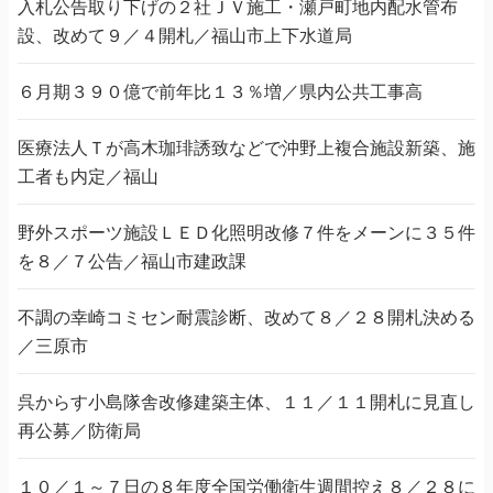
入札公告取り下げの２社ＪＶ施工・瀬戸町地内配水管布
設、改めて９／４開札／福山市上下水道局
６月期３９０億で前年比１３％増／県内公共工事高
医療法人Ｔが高木珈琲誘致などで沖野上複合施設新築、施
工者も内定／福山
野外スポーツ施設ＬＥＤ化照明改修７件をメーンに３５件
を８／７公告／福山市建政課
不調の幸崎コミセン耐震診断、改めて８／２８開札決める
／三原市
呉からす小島隊舎改修建築主体、１１／１１開札に見直し
再公募／防衛局
１０／１～７日の８年度全国労働衛生週間控え８／２８に