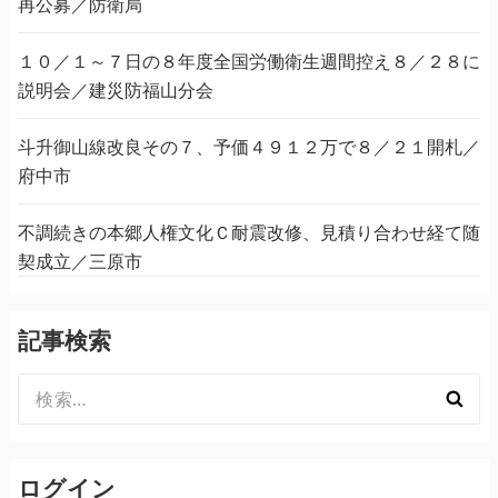
再公募／防衛局
１０／１～７日の８年度全国労働衛生週間控え８／２８に
説明会／建災防福山分会
斗升御山線改良その７、予価４９１２万で８／２１開札／
府中市
不調続きの本郷人権文化Ｃ耐震改修、見積り合わせ経て随
契成立／三原市
記事検索
検
索:
ログイン