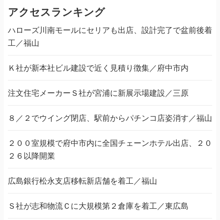
アクセスランキング
ハローズ川南モールにセリアも出店、設計完了で盆前後着
工／福山
Ｋ社が新本社ビル建設で近く見積り徴集／府中市内
注文住宅メーカーＳ社が宮浦に新展示場建設／三原
８／２でウイング閉店、駅前からパチンコ店姿消す／福山
２００室規模で府中市内に全国チェーンホテル出店、２０
２６以降開業
広島銀行松永支店移転新店舗を着工／福山
Ｓ社が志和物流Ｃに大規模第２倉庫を着工／東広島