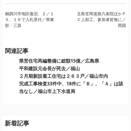
投
御調川市地区復旧、２／１
玉島笠岡道路六条院ほかＰ
５、１６で入札受付／県東
Ｃ上部工、参加者皆無に／
稿
部・三原
岡国
ナ
ビ
ゲ
ー
関連記事
シ
県営住宅再編整備に総額15億／広島県
ョ
平和建設元会長が死去／福山
ン
２月期新設着工住宅は２６３戸／福山市内
完成工事検査33件中、18件に「Ｂ」、「Ａ」は該
当なし／福山市上下水道局
新着記事