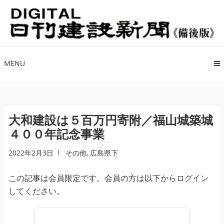
ナ
コ
ビ
ン
ゲ
テ
ー
ン
シ
ツ
MENU
ョ
へ
ン
ス
へ
キ
ス
ッ
大和建設は５百万円寄附／福山城築城
キ
プ
４００年記念事業
ッ
プ
2022年2月3日
その他
,
広島県下
この記事は会員限定です。会員の方は以下からログイン
してください。