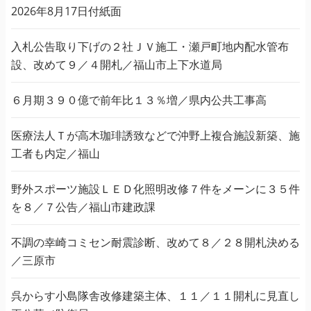
2026年8月17日付紙面
入札公告取り下げの２社ＪＶ施工・瀬戸町地内配水管布
設、改めて９／４開札／福山市上下水道局
６月期３９０億で前年比１３％増／県内公共工事高
医療法人Ｔが高木珈琲誘致などで沖野上複合施設新築、施
工者も内定／福山
野外スポーツ施設ＬＥＤ化照明改修７件をメーンに３５件
を８／７公告／福山市建政課
不調の幸崎コミセン耐震診断、改めて８／２８開札決める
／三原市
呉からす小島隊舎改修建築主体、１１／１１開札に見直し