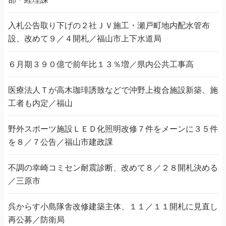
入札公告取り下げの２社ＪＶ施工・瀬戸町地内配水管布
設、改めて９／４開札／福山市上下水道局
６月期３９０億で前年比１３％増／県内公共工事高
医療法人Ｔが高木珈琲誘致などで沖野上複合施設新築、施
工者も内定／福山
野外スポーツ施設ＬＥＤ化照明改修７件をメーンに３５件
を８／７公告／福山市建政課
不調の幸崎コミセン耐震診断、改めて８／２８開札決める
／三原市
呉からす小島隊舎改修建築主体、１１／１１開札に見直し
再公募／防衛局