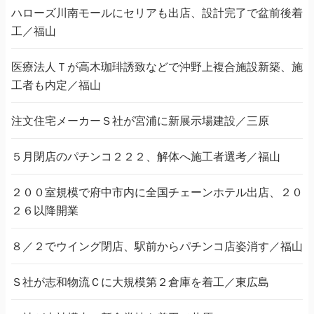
ハローズ川南モールにセリアも出店、設計完了で盆前後着
工／福山
医療法人Ｔが高木珈琲誘致などで沖野上複合施設新築、施
工者も内定／福山
注文住宅メーカーＳ社が宮浦に新展示場建設／三原
５月閉店のパチンコ２２２、解体へ施工者選考／福山
２００室規模で府中市内に全国チェーンホテル出店、２０
２６以降開業
８／２でウイング閉店、駅前からパチンコ店姿消す／福山
Ｓ社が志和物流Ｃに大規模第２倉庫を着工／東広島