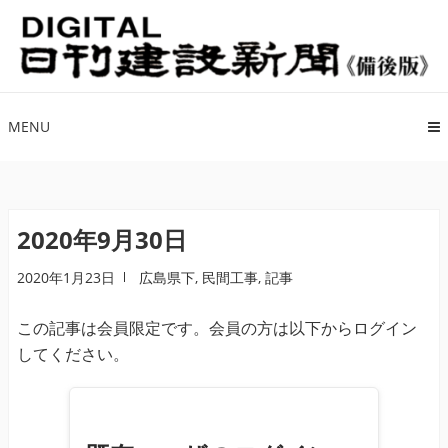
ナ
コ
ビ
ン
ゲ
テ
ー
ン
シ
ツ
MENU
ョ
へ
ン
ス
へ
キ
ス
ッ
2020年9月30日
キ
プ
2020年1月23日
広島県下
,
民間工事
,
記事
ッ
プ
この記事は会員限定です。会員の方は以下からログイン
してください。