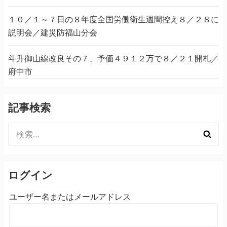
１０／１～７日の８年度全国労働衛生週間控え８／２８に
説明会／建災防福山分会
斗升御山線改良その７、予価４９１２万で８／２１開札／
府中市
記事検索
検
索:
ログイン
ユーザー名またはメールアドレス