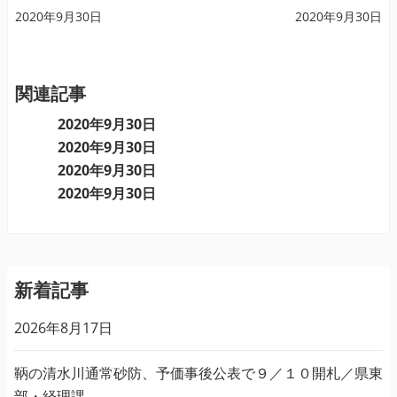
投
2020年9月30日
2020年9月30日
稿
ナ
ビ
関連記事
ゲ
2020年9月30日
ー
2020年9月30日
シ
ョ
2020年9月30日
ン
2020年9月30日
新着記事
2026年8月17日
鞆の清水川通常砂防、予価事後公表で９／１０開札／県東
部・経理課