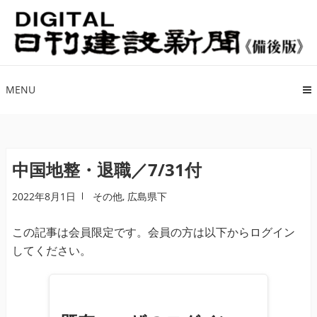
ナ
コ
ビ
ン
ゲ
テ
ー
ン
シ
ツ
MENU
ョ
へ
ン
ス
へ
キ
ス
ッ
中国地整・退職／7/31付
キ
プ
2022年8月1日
その他
,
広島県下
ッ
プ
この記事は会員限定です。会員の方は以下からログイン
してください。