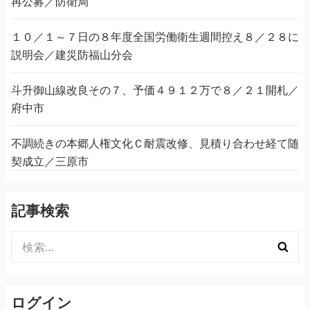
再公募／防衛局
１０／１～７日の８年度全国労働衛生週間控え８／２８に
説明会／建災防福山分会
斗升御山線改良その７、予価４９１２万で８／２１開札／
府中市
不調続きの本郷人権文化Ｃ耐震改修、見積り合わせ経て随
契成立／三原市
記事検索
検
索:
ログイン