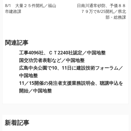
投
8/1 大量２５件開札／福山
日南川通常砂防、予価８８
市建政課
７９万で8/25開札／県北
稿
部・総務課
ナ
ビ
ゲ
ー
関連記事
シ
工事4096社、ＣＴ2240社認定／中国地整
ョ
国交功労者表彰など／中国地整
ン
広島中央公園で10、11日に建設技術フォーラム／
中国地整
11／15開催の発注者支援業務説明会、聴講申込を
開始／中国地整
新着記事