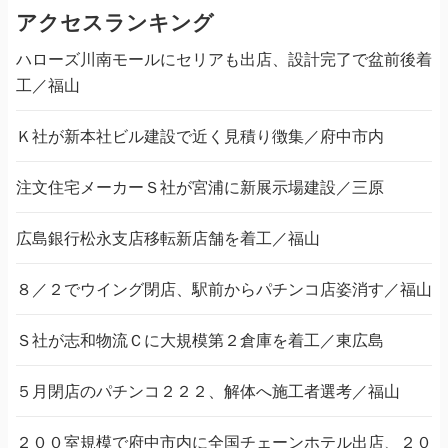
アクセスランキング
ハローズ川南モールにセリアも出店、設計完了で盆前後着
工／福山
Ｋ社が新本社ビル建設で近く見積り徴集／府中市内
注文住宅メーカーＳ社が宮浦に新展示場建設／三原
広島銀行松永支店移転新店舗を着工／福山
８／２でウイング閉店、駅前からパチンコ店姿消す／福山
Ｓ社が志和物流Ｃに大規模第２倉庫を着工／東広島
５月閉店のパチンコ２２２、解体へ施工者選考／福山
２００室規模で府中市内に全国チェーンホテル出店、２０