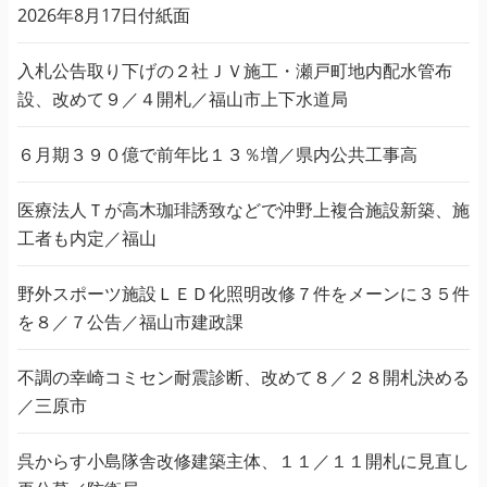
2026年8月17日付紙面
入札公告取り下げの２社ＪＶ施工・瀬戸町地内配水管布
設、改めて９／４開札／福山市上下水道局
６月期３９０億で前年比１３％増／県内公共工事高
医療法人Ｔが高木珈琲誘致などで沖野上複合施設新築、施
工者も内定／福山
野外スポーツ施設ＬＥＤ化照明改修７件をメーンに３５件
を８／７公告／福山市建政課
不調の幸崎コミセン耐震診断、改めて８／２８開札決める
／三原市
呉からす小島隊舎改修建築主体、１１／１１開札に見直し