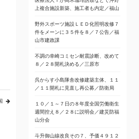
医療法人Ｔが高木珈琲誘致などで沖野
上複合施設新築、施工者も内定／福山
野外スポーツ施設ＬＥＤ化照明改修７
件をメーンに３５件を８／７公告／福
山市建政課
不調の幸崎コミセン耐震診断、改めて
８／２８開札決める／三原市
呉からす小島隊舎改修建築主体、１１
／１１開札に見直し再公募／防衛局
国
１０／１～７日の８年度全国労働衛生
週間控え８／２８に説明会／建災防福
山分会
斗升御山線改良その７、予価４９１２