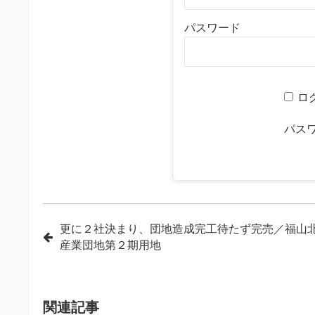
パスワード
ロ
パス
投
更に２社決まり、団地造成完工待たず完売／福山
産業団地第２期用地
稿
ナ
ビ
関連記事
ゲ