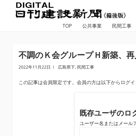
ナ
コ
ビ
ン
ゲ
テ
TOP
公共事業
民間工事
ー
ン
シ
ツ
ョ
へ
ン
ス
不調のＫ会グループＨ新築、再入
へ
キ
ス
ッ
2022年11月22日
広島県下
,
民間工事
キ
プ
この記事は会員限定です。会員の方は以下からログイ
ッ
プ
既存ユーザのロ
ユーザー名またはメール