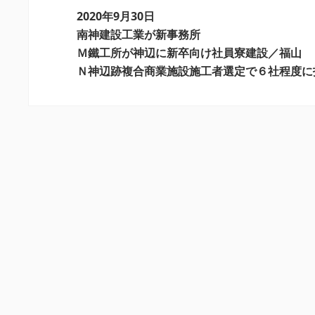
ー
2020年9月30日
シ
南神建設工業が新事務所
Ｍ鐵工所が神辺に新卒向け社員寮建設／福山
ョ
Ｎ神辺跡複合商業施設施工者選定で６社程度に
ン