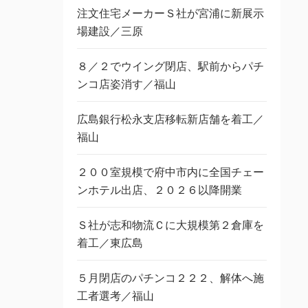
注文住宅メーカーＳ社が宮浦に新展示
場建設／三原
８／２でウイング閉店、駅前からパチ
ンコ店姿消す／福山
広島銀行松永支店移転新店舗を着工／
福山
２００室規模で府中市内に全国チェー
ンホテル出店、２０２６以降開業
Ｓ社が志和物流Ｃに大規模第２倉庫を
着工／東広島
５月閉店のパチンコ２２２、解体へ施
工者選考／福山