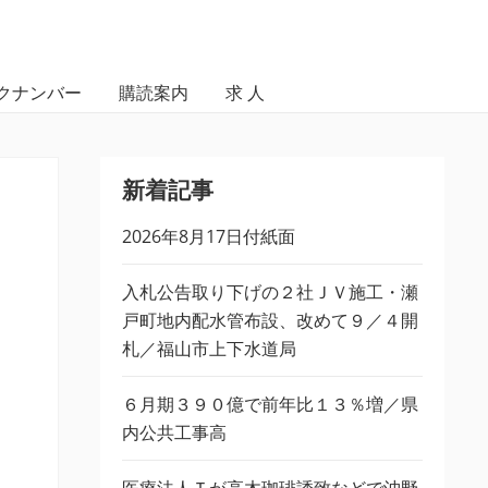
クナンバー
購読案内
求 人
新着記事
2026年8月17日付紙面
入札公告取り下げの２社ＪＶ施工・瀬
戸町地内配水管布設、改めて９／４開
札／福山市上下水道局
６月期３９０億で前年比１３％増／県
内公共工事高