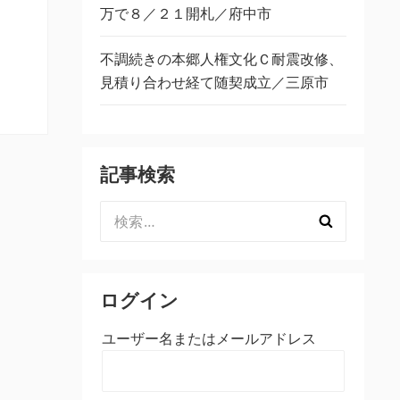
万で８／２１開札／府中市
不調続きの本郷人権文化Ｃ耐震改修、
見積り合わせ経て随契成立／三原市
記事検索
検
索:
ログイン
ユーザー名またはメールアドレス