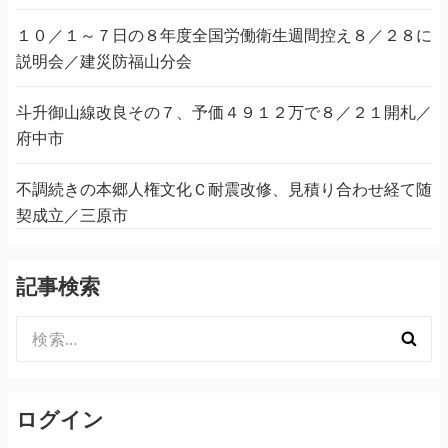
１０／１～７日の８年度全国労働衛生週間控え８／２８に
説明会／建災防福山分会
斗升御山線改良その７、予価４９１２万で８／２１開札／
府中市
不調続きの本郷人権文化Ｃ耐震改修、見積り合わせ経て随
契成立／三原市
記事検索
検
索:
ログイン