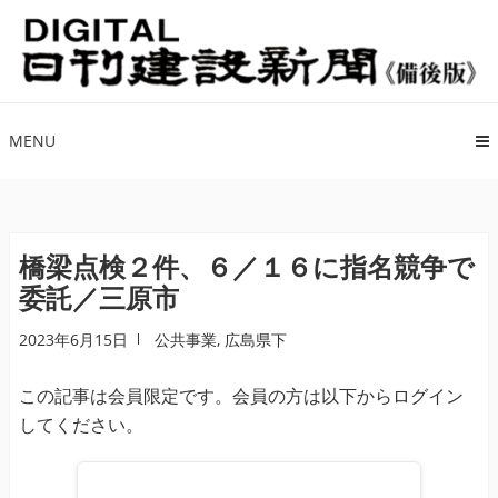
ナ
コ
ビ
ン
ゲ
テ
ー
ン
シ
ツ
MENU
ョ
へ
ン
ス
へ
キ
ス
ッ
橋梁点検２件、６／１６に指名競争で
キ
プ
委託／三原市
ッ
プ
2023年6月15日
公共事業
,
広島県下
この記事は会員限定です。会員の方は以下からログイン
してください。