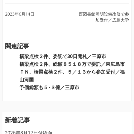
投
2023年6月14日
西図書館照明設備改修で参
加受付／広島大学
稿
ナ
ビ
ゲ
関連記事
ー
橋梁点検２件、委託で30日開札／三原市
シ
橋梁点検２件、総額８５１８万で委託／東広島市
ョ
ＴＮ、橋梁点検２件、５／１３から参加受付／福
ン
山河国
予価総額も５･３億／三原市
新着記事
2026年8月17日付紙面