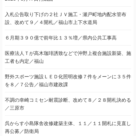
入札公告取り下げの２社ＪＶ施工・瀬戸町地内配水管布
設、改めて９／４開札／福山市上下水道局
６月期３９０億で前年比１３％増／県内公共工事高
医療法人Ｔが高木珈琲誘致などで沖野上複合施設新築、施
工者も内定／福山
野外スポーツ施設ＬＥＤ化照明改修７件をメーンに３５件
を８／７公告／福山市建政課
不調の幸崎コミセン耐震診断、改めて８／２８開札決める
／三原市
呉からす小島隊舎改修建築主体、１１／１１開札に見直し
再公募／防衛局