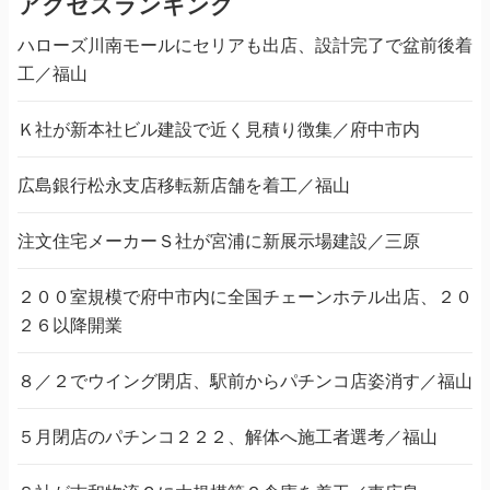
アクセスランキング
ハローズ川南モールにセリアも出店、設計完了で盆前後着
工／福山
Ｋ社が新本社ビル建設で近く見積り徴集／府中市内
広島銀行松永支店移転新店舗を着工／福山
注文住宅メーカーＳ社が宮浦に新展示場建設／三原
２００室規模で府中市内に全国チェーンホテル出店、２０
２６以降開業
８／２でウイング閉店、駅前からパチンコ店姿消す／福山
５月閉店のパチンコ２２２、解体へ施工者選考／福山