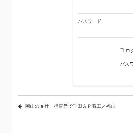
パスワード
ロ
パス
投
岡山のａ社一括直営で千田ＡＰ着工／福山
稿
ナ
ビ