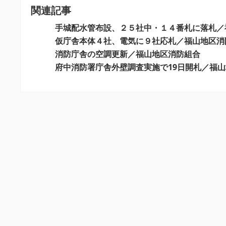
関連記事
ゲ
ー
手城配水管布設、２５社中・１４番札に落札／
シ
仮庁舎本体４社、電気に９社応札／福山地区消
消防庁舎の空調更新／福山地区消防組合
ョ
府中消防署庁舎外壁調査実施で19日開札／福
ン