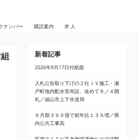
クナンバー
購読案内
求 人
新着記事
防組
2026年8月17日付紙面
入札公告取り下げの２社ＪＶ施工・瀬
戸町地内配水管布設、改めて９／４開
札／福山市上下水道局
６月期３９０億で前年比１３％増／県
内公共工事高