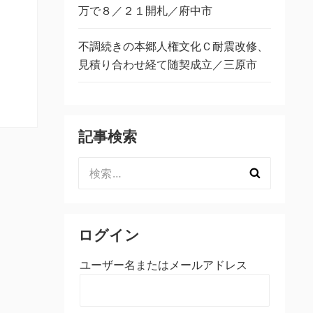
万で８／２１開札／府中市
不調続きの本郷人権文化Ｃ耐震改修、
見積り合わせ経て随契成立／三原市
記事検索
検
索:
ログイン
ユーザー名またはメールアドレス