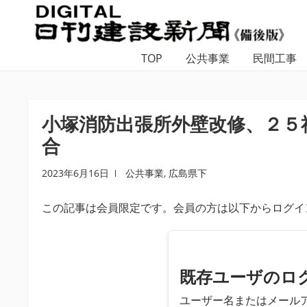
ナ
コ
ビ
ン
ゲ
テ
TOP
公共事業
民間工事
ー
ン
シ
ツ
ョ
へ
ン
ス
小塚消防出張所外壁改修、２５
へ
キ
合
ス
ッ
キ
プ
2023年6月16日
公共事業
,
広島県下
ッ
プ
この記事は会員限定です。会員の方は以下からログイ
既存ユーザのロ
ユーザー名またはメール