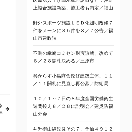
医療法人Ｔが高木珈琲誘致などで沖野
上複合施設新築、施工者も内定／福山
野外スポーツ施設ＬＥＤ化照明改修７
件をメーンに３５件を８／７公告／福
山市建政課
不調の幸崎コミセン耐震診断、改めて
８／２８開札決める／三原市
呉からす小島隊舎改修建築主体、１１
／１１開札に見直し再公募／防衛局
１０／１～７日の８年度全国労働衛生
る
週間控え８／２８に説明会／建災防福
課
山分会
斗升御山線改良その７、予価４９１２