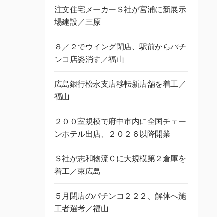
注文住宅メーカーＳ社が宮浦に新展示
場建設／三原
８／２でウイング閉店、駅前からパチ
ンコ店姿消す／福山
広島銀行松永支店移転新店舗を着工／
福山
２００室規模で府中市内に全国チェー
ンホテル出店、２０２６以降開業
Ｓ社が志和物流Ｃに大規模第２倉庫を
着工／東広島
５月閉店のパチンコ２２２、解体へ施
工者選考／福山