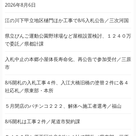
2026年8月6日
江の川下甲立地区樋門ほか工事で8/6入札公告／三次河国
県立びんご運動公園野球場など屋根設置検討、１２４０万
で委託／県都計課
入札中止の本郷小屋体長寿命化、再公告で参加受付／三原
市
8/6開札の入札工事４件、入江大橋旧橋の塗替２件に各４
社応札／県東部・本所
５月閉店のパチンコ２２２、解体へ施工者選考／福山
8/6開札は工事２件／尾道市契約課