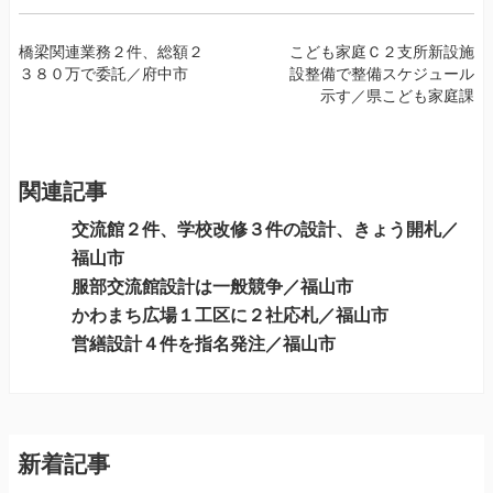
投
橋梁関連業務２件、総額２
こども家庭Ｃ２支所新設施
３８０万で委託／府中市
設整備で整備スケジュール
稿
示す／県こども家庭課
ナ
ビ
ゲ
ー
関連記事
シ
交流館２件、学校改修３件の設計、きょう開札／
ョ
福山市
ン
服部交流館設計は一般競争／福山市
かわまち広場１工区に２社応札／福山市
営繕設計４件を指名発注／福山市
新着記事