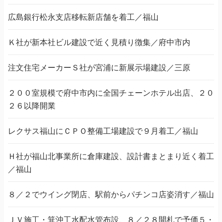
広島銀行松永支店移転新店舗を着工／福山
Ｋ社が新本社ビル建設で近く見積り徴集／府中市内
注文住宅メーカーＳ社が宮浦に新展示場建設／三原
２００室規模で府中市内に全国チェーンホテル出店、２０
２６以降開業
レクサス福山にＣＰＯ整備工場建設で９月着工／福山
Ｈ社が福山北事業所に倉庫建設、設計書まとまり近く着工
／福山
８／２でウイング閉店、駅前からパチンコ店姿消す／福山
ＪＶ施工・箕沖工水配水管布設、８／２８開札で予価５・