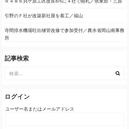
Ｒ４８６貝ケ原工区改良8/6に４社で開札／県東部・三原
引野のＦ社が改築新社屋を着工／福山
寺間排水機場吐出樋管改修で参加受付／農水省岡山南事務
所
記事検索
検
索:
ログイン
ユーザー名またはメールアドレス