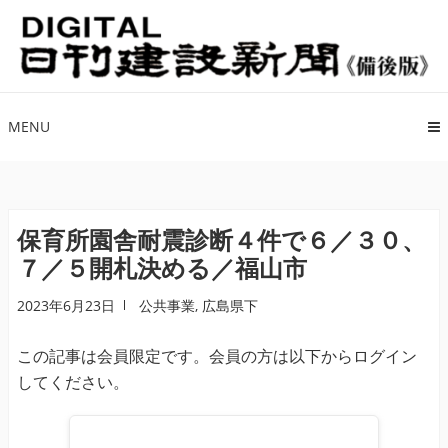
ナ
コ
ビ
ン
ゲ
テ
ー
ン
シ
ツ
MENU
ョ
へ
ン
ス
へ
キ
ス
ッ
保育所園舎耐震診断４件で６／３０、
キ
プ
７／５開札決める／福山市
ッ
プ
2023年6月23日
公共事業
,
広島県下
この記事は会員限定です。会員の方は以下からログイン
してください。