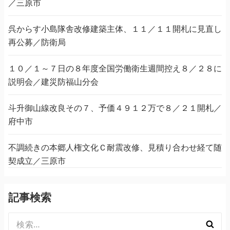
／三原市
呉からす小島隊舎改修建築主体、１１／１１開札に見直し
再公募／防衛局
１０／１～７日の８年度全国労働衛生週間控え８／２８に
説明会／建災防福山分会
斗升御山線改良その７、予価４９１２万で８／２１開札／
府中市
不調続きの本郷人権文化Ｃ耐震改修、見積り合わせ経て随
契成立／三原市
記事検索
検