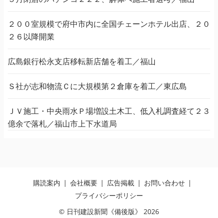
２００室規模で府中市内に全国チェーンホテル出店、２０
２６以降開業
広島銀行松永支店移転新店舗を着工／福山
Ｓ社が志和物流Ｃに大規模第２倉庫を着工／東広島
ＪＶ施工・中央雨水Ｐ場増設土木工、低入札調査経て２３
億余で落札／福山市上下水道局
購読案内
会社概要
広告掲載
お問い合わせ
プライバシーポリシー
© 日刊建設新聞《備後版》 2026