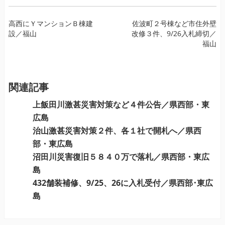
投
高西にＹマンションＢ棟建
佐波町２号棟など市住外壁
設／福山
改修３件、9/26入札締切／
稿
福山
ナ
ビ
ゲ
ー
関連記事
シ
上飯田川激甚災害対策など４件公告／県西部・東
ョ
広島
ン
治山激甚災害対策２件、各１社で開札へ／県西
部・東広島
沼田川災害復旧５８４０万で落札／県西部・東広
島
432舗装補修、9/25、26に入札受付／県西部･東広
島