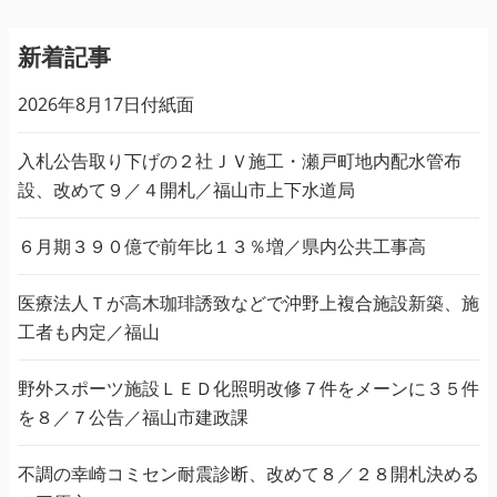
新着記事
2026年8月17日付紙面
入札公告取り下げの２社ＪＶ施工・瀬戸町地内配水管布
設、改めて９／４開札／福山市上下水道局
６月期３９０億で前年比１３％増／県内公共工事高
医療法人Ｔが高木珈琲誘致などで沖野上複合施設新築、施
工者も内定／福山
野外スポーツ施設ＬＥＤ化照明改修７件をメーンに３５件
を８／７公告／福山市建政課
不調の幸崎コミセン耐震診断、改めて８／２８開札決める