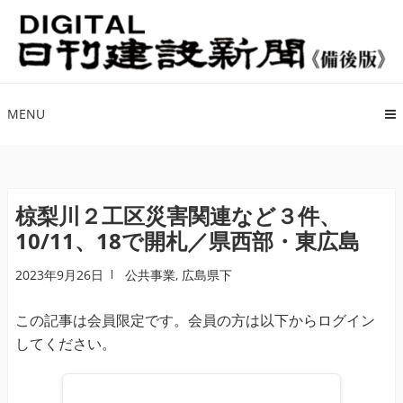
ナ
コ
ビ
ン
ゲ
テ
ー
ン
シ
ツ
MENU
ョ
へ
ン
ス
へ
キ
ス
ッ
椋梨川２工区災害関連など３件、
キ
プ
10/11、18で開札／県西部・東広島
ッ
プ
2023年9月26日
公共事業
,
広島県下
この記事は会員限定です。会員の方は以下からログイン
してください。