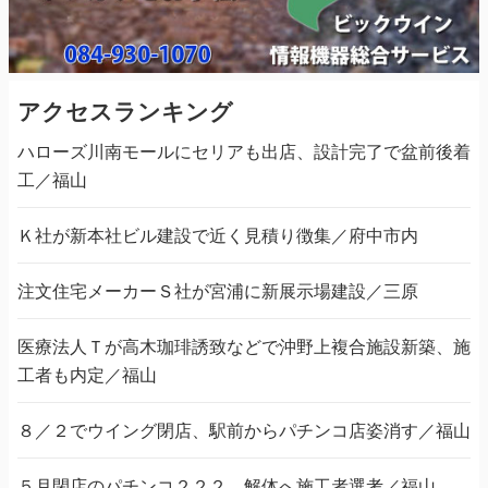
アクセスランキング
ハローズ川南モールにセリアも出店、設計完了で盆前後着
工／福山
Ｋ社が新本社ビル建設で近く見積り徴集／府中市内
注文住宅メーカーＳ社が宮浦に新展示場建設／三原
医療法人Ｔが高木珈琲誘致などで沖野上複合施設新築、施
工者も内定／福山
８／２でウイング閉店、駅前からパチンコ店姿消す／福山
５月閉店のパチンコ２２２、解体へ施工者選考／福山