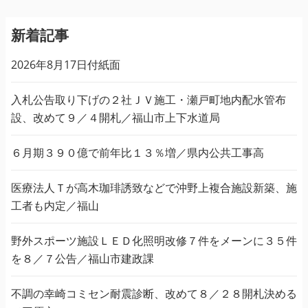
新着記事
2026年8月17日付紙面
入札公告取り下げの２社ＪＶ施工・瀬戸町地内配水管布
設、改めて９／４開札／福山市上下水道局
６月期３９０億で前年比１３％増／県内公共工事高
医療法人Ｔが高木珈琲誘致などで沖野上複合施設新築、施
工者も内定／福山
野外スポーツ施設ＬＥＤ化照明改修７件をメーンに３５件
を８／７公告／福山市建政課
不調の幸崎コミセン耐震診断、改めて８／２８開札決める