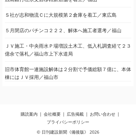
Ｓ社が志和物流Ｃに大規模第２倉庫を着工／東広島
５月閉店のパチンコ２２２、解体へ施工者選考／福山
ＪＶ施工・中央雨水Ｐ場増設土木工、低入札調査経て２３
億余で落札／福山市上下水道局
旧市体育館一連施設解体は２分割で予価総額７億に、本体
棟にはＪＶ採用／福山市
購読案内
会社概要
広告掲載
お問い合わせ
プライバシーポリシー
© 日刊建設新聞《備後版》 2026