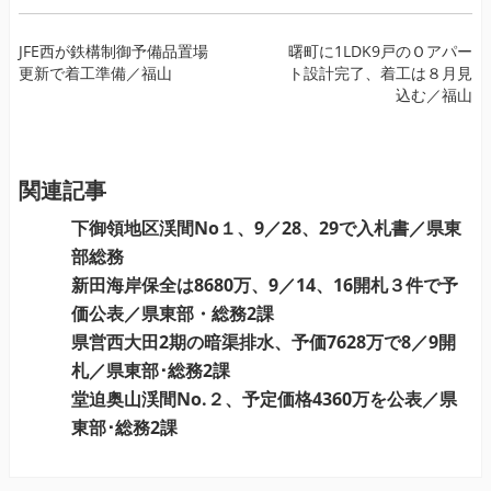
投
JFE西が鉄構制御予備品置場
曙町に1LDK9戸のＯアパー
更新で着工準備／福山
ト設計完了、着工は８月見
稿
込む／福山
ナ
ビ
ゲ
ー
関連記事
シ
下御領地区渓間No１、9／28、29で入札書／県東
ョ
部総務
ン
新田海岸保全は8680万、9／14、16開札３件で予
価公表／県東部・総務2課
県営西大田2期の暗渠排水、予価7628万で8／9開
札／県東部･総務2課
堂迫奥山渓間No.２、予定価格4360万を公表／県
東部･総務2課