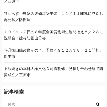
／三原市
呉からす小島隊舎改修建築主体、１１／１１開札に見直し
再公募／防衛局
１０／１～７日の８年度全国労働衛生週間控え８／２８に
説明会／建災防福山分会
斗升御山線改良その７、予価４９１２万で８／２１開札／
府中市
不調続きの本郷人権文化Ｃ耐震改修、見積り合わせ経て随
契成立／三原市
記事検索
検