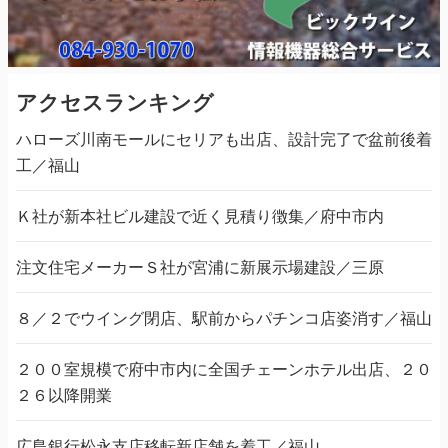
アクセスランキング
ハローズ川南モールにセリアも出店、設計完了で盆前後着
工／福山
Ｋ社が新本社ビル建設で近く見積り徴集／府中市内
注文住宅メーカーＳ社が宮浦に新展示場建設／三原
８／２でウイング閉店、駅前からパチンコ店姿消す／福山
２００室規模で府中市内に全国チェーンホテル出店、２０
２６以降開業
広島銀行松永支店移転新店舗を着工／福山