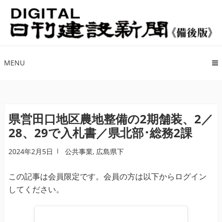
ナ
コ
ビ
ン
ゲ
テ
ー
ン
シ
ツ
MENU
ョ
へ
ン
ス
へ
キ
ス
ッ
県営田口地区農地整備の2期舗装、2／
キ
プ
28、29で入札書／県北部･総務2課
ッ
プ
2024年2月5日
公共事業
,
広島県下
この記事は会員限定です。会員の方は以下からログイン
してください。