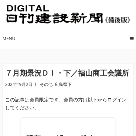
ナ
コ
ビ
ン
ゲ
テ
ー
ン
シ
ツ
MENU
ョ
へ
ン
ス
へ
キ
ス
ッ
７月期景況ＤＩ・下／福山商工会議所
キ
プ
2024年9月2日
その他
,
広島県下
ッ
プ
この記事は会員限定です。会員の方は以下からログイン
してください。