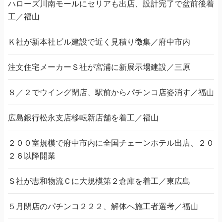
ハローズ川南モールにセリアも出店、設計完了で盆前後着
工／福山
Ｋ社が新本社ビル建設で近く見積り徴集／府中市内
注文住宅メーカーＳ社が宮浦に新展示場建設／三原
８／２でウイング閉店、駅前からパチンコ店姿消す／福山
広島銀行松永支店移転新店舗を着工／福山
２００室規模で府中市内に全国チェーンホテル出店、２０
２６以降開業
Ｓ社が志和物流Ｃに大規模第２倉庫を着工／東広島
５月閉店のパチンコ２２２、解体へ施工者選考／福山