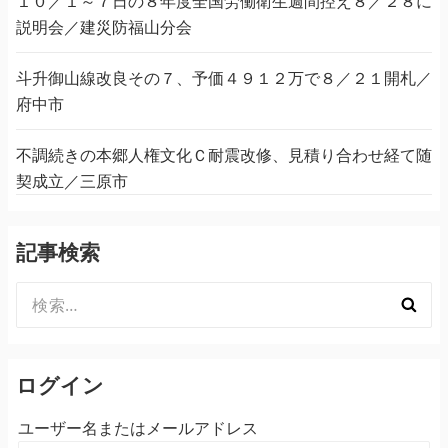
１０／１～７日の８年度全国労働衛生週間控え８／２８に
説明会／建災防福山分会
斗升御山線改良その７、予価４９１２万で８／２１開札／
府中市
不調続きの本郷人権文化Ｃ耐震改修、見積り合わせ経て随
契成立／三原市
記事検索
検
索:
ログイン
ユーザー名またはメールアドレス