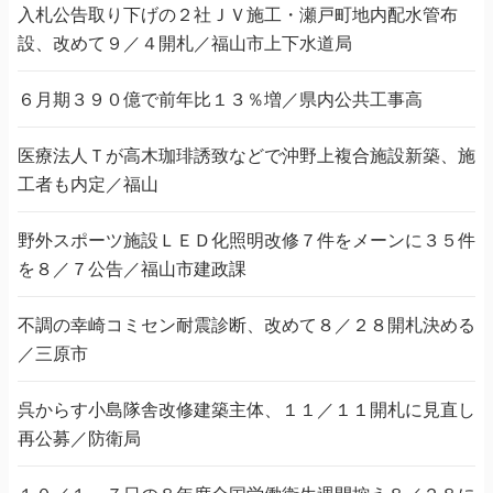
入札公告取り下げの２社ＪＶ施工・瀬戸町地内配水管布
設、改めて９／４開札／福山市上下水道局
６月期３９０億で前年比１３％増／県内公共工事高
医療法人Ｔが高木珈琲誘致などで沖野上複合施設新築、施
工者も内定／福山
野外スポーツ施設ＬＥＤ化照明改修７件をメーンに３５件
を８／７公告／福山市建政課
不調の幸崎コミセン耐震診断、改めて８／２８開札決める
／三原市
呉からす小島隊舎改修建築主体、１１／１１開札に見直し
再公募／防衛局