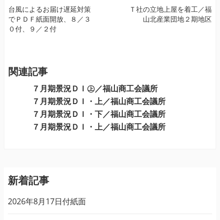
投
台風によるお届け遅延対策
Ｔ社の立地上屋を着工／福
でＰＤＦ紙面開放、８／３
山北産業団地２期地区
稿
０付、９／２付
ナ
ビ
ゲ
ー
関連記事
シ
７月期景況ＤＩ㊤／福山商工会議所
ョ
７月期景況ＤＩ・上／福山商工会議所
ン
７月期景況ＤＩ・下／福山商工会議所
７月期景況ＤＩ・上／福山商工会議所
新着記事
2026年8月17日付紙面