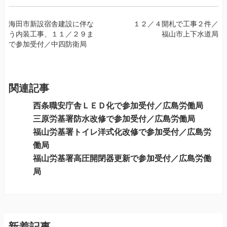
投
海田市新設宿舎建設に伴な
１２／４開札で工事２件／
う内装工事、１１／２９ま
福山市上下水道局
稿
で参加受付／中四防衛局
ナ
ビ
ゲ
ー
関連記事
シ
西条職安庁舎ＬＥＤ化で参加受付／広島労働局
ョ
三原労基署防水改修で参加受付／広島労働局
ン
福山労基署トイレ洋式化改修で参加受付／広島労
働局
福山労基署高圧開閉器更新で参加受付／広島労働
局
新着記事