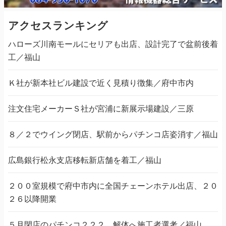
アクセスランキング
ハローズ川南モールにセリアも出店、設計完了で盆前後着
工／福山
Ｋ社が新本社ビル建設で近く見積り徴集／府中市内
注文住宅メーカーＳ社が宮浦に新展示場建設／三原
８／２でウイング閉店、駅前からパチンコ店姿消す／福山
広島銀行松永支店移転新店舗を着工／福山
２００室規模で府中市内に全国チェーンホテル出店、２０
２６以降開業
５月閉店のパチンコ２２２、解体へ施工者選考／福山