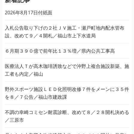
2026年8月17日付紙面
入札公告取り下げの２社ＪＶ施工・瀬戸町地内配水管布
設、改めて９／４開札／福山市上下水道局
６月期３９０億で前年比１３％増／県内公共工事高
医療法人Ｔが高木珈琲誘致などで沖野上複合施設新築、施
工者も内定／福山
野外スポーツ施設ＬＥＤ化照明改修７件をメーンに３５件
を８／７公告／福山市建政課
不調の幸崎コミセン耐震診断、改めて８／２８開札決める
／三原市