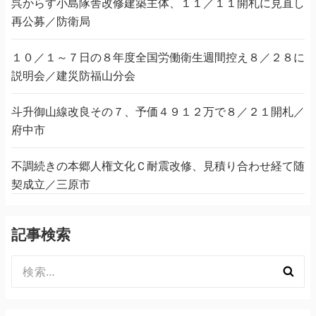
呉からす小島隊舎改修建築主体、１１／１１開札に見直し
再公募／防衛局
１０／１～７日の８年度全国労働衛生週間控え８／２８に
説明会／建災防福山分会
斗升御山線改良その７、予価４９１２万で８／２１開札／
府中市
不調続きの本郷人権文化Ｃ耐震改修、見積り合わせ経て随
契成立／三原市
記事検索
検
索: