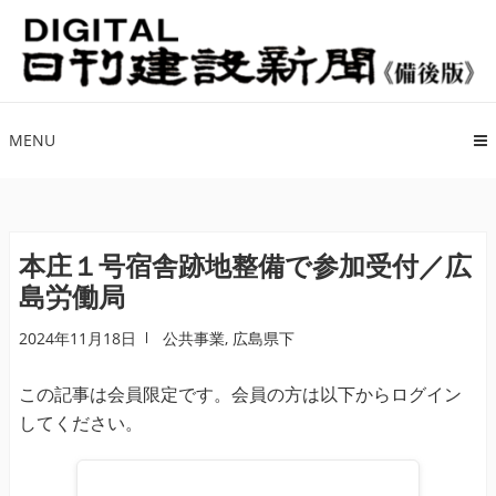
ナ
コ
ビ
ン
ゲ
テ
ー
ン
シ
ツ
MENU
ョ
へ
ン
ス
へ
キ
ス
ッ
本庄１号宿舎跡地整備で参加受付／広
キ
プ
島労働局
ッ
プ
2024年11月18日
公共事業
,
広島県下
この記事は会員限定です。会員の方は以下からログイン
してください。