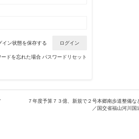
グイン状態を保存する
ワードを忘れた場合
パスワードリセット
／
７年度予算７３億、新規で２号本郷南歩道整備な
／国交省福山河川国