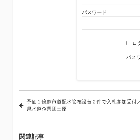
パスワード
ロ
パス
投
予価１億超市道配水管布設替２件で入札参加受付
県水道企業団三原
稿
ナ
ビ
関連記事
ゲ