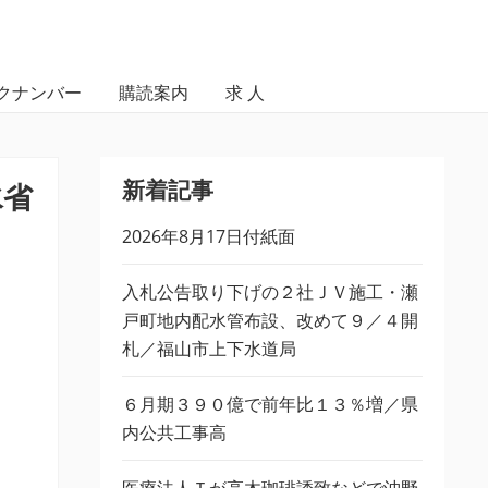
クナンバー
購読案内
求 人
新着記事
水省
2026年8月17日付紙面
入札公告取り下げの２社ＪＶ施工・瀬
戸町地内配水管布設、改めて９／４開
札／福山市上下水道局
６月期３９０億で前年比１３％増／県
内公共工事高