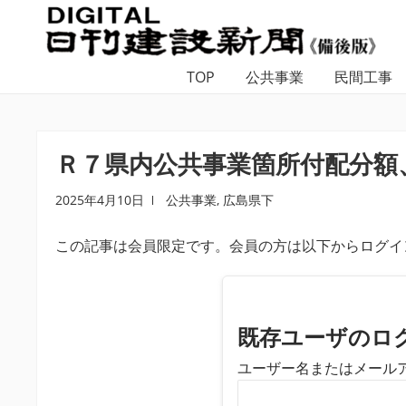
ナ
コ
ビ
ン
ゲ
テ
TOP
公共事業
民間工事
ー
ン
シ
ツ
ョ
へ
ン
ス
Ｒ７県内公共事業箇所付配分額
へ
キ
ス
ッ
2025年4月10日
公共事業
,
広島県下
キ
プ
この記事は会員限定です。会員の方は以下からログイ
ッ
プ
既存ユーザのロ
ユーザー名またはメール