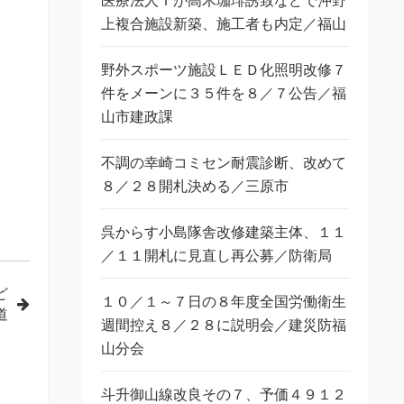
医療法人Ｔが高木珈琲誘致などで沖野
上複合施設新築、施工者も内定／福山
野外スポーツ施設ＬＥＤ化照明改修７
件をメーンに３５件を８／７公告／福
山市建政課
不調の幸崎コミセン耐震診断、改めて
８／２８開札決める／三原市
呉からす小島隊舎改修建築主体、１１
／１１開札に見直し再公募／防衛局
ど
１０／１～７日の８年度全国労働衛生
道
週間控え８／２８に説明会／建災防福
山分会
斗升御山線改良その７、予価４９１２