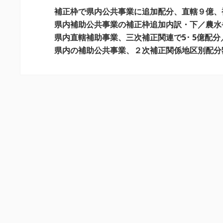
ー
補正枠で県内公共事業に追加配分、直轄９億、
シ
県内補助公共事業の補正枠追加内訳・下／農水
県内直轄補助事業、三次補正関連で5･ 5億配
ョ
県内の補助公共事業、２次補正関係地区別配分
ン