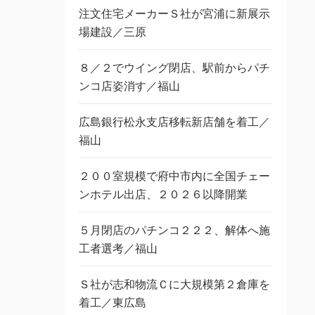
注文住宅メーカーＳ社が宮浦に新展示
場建設／三原
８／２でウイング閉店、駅前からパチ
ンコ店姿消す／福山
広島銀行松永支店移転新店舗を着工／
福山
２００室規模で府中市内に全国チェー
ンホテル出店、２０２６以降開業
５月閉店のパチンコ２２２、解体へ施
工者選考／福山
Ｓ社が志和物流Ｃに大規模第２倉庫を
着工／東広島