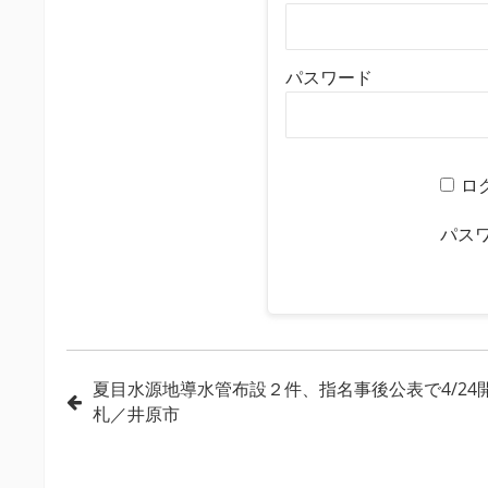
パスワード
ロ
パス
投
夏目水源地導水管布設２件、指名事後公表で4/24
札／井原市
稿
ナ
ビ