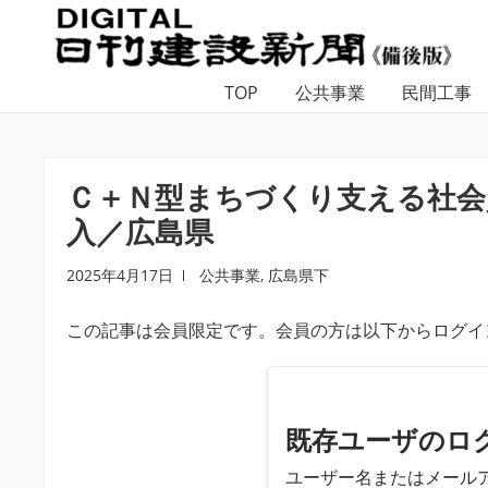
ナ
コ
ビ
ン
ゲ
テ
TOP
公共事業
民間工事
ー
ン
シ
ツ
ョ
へ
ン
ス
Ｃ＋Ｎ型まちづくり支える社会
へ
キ
入／広島県
ス
ッ
キ
プ
2025年4月17日
公共事業
,
広島県下
ッ
プ
この記事は会員限定です。会員の方は以下からログイ
既存ユーザのロ
ユーザー名またはメール