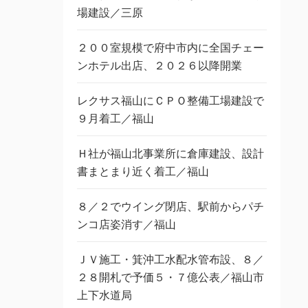
場建設／三原
２００室規模で府中市内に全国チェー
ンホテル出店、２０２６以降開業
レクサス福山にＣＰＯ整備工場建設で
９月着工／福山
Ｈ社が福山北事業所に倉庫建設、設計
書まとまり近く着工／福山
８／２でウイング閉店、駅前からパチ
ンコ店姿消す／福山
ＪＶ施工・箕沖工水配水管布設、８／
２８開札で予価５・７億公表／福山市
上下水道局