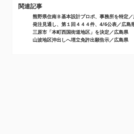
関連記事
ゲ
ー
熊野県住南Ｂ基本設計プロポ、事務所を特定／
シ
発注見通し、第１回４４４件、4/6公表／広島
三原市「本町西国街道地区」を決定／広島県
ョ
山波地区沖出しへ埋立免許出願告示／広島県
ン