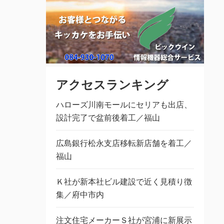
アクセスランキング
ハローズ川南モールにセリアも出店、
設計完了で盆前後着工／福山
広島銀行松永支店移転新店舗を着工／
福山
Ｋ社が新本社ビル建設で近く見積り徴
集／府中市内
注文住宅メーカーＳ社が宮浦に新展示