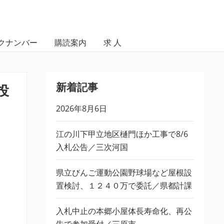
クナンバー
購読案内
求 人
新着記事
投
2026年8月6日
江の川下甲立地区樋門ほか工事で8/6
入札公告／三次河国
県立びんご運動公園野球場など屋根設
置検討、１２４０万で委託／県都計課
入札中止の本郷小屋体長寿命化、再公