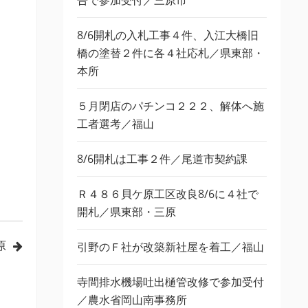
告で参加受付／三原市
8/6開札の入札工事４件、入江大橋旧
橋の塗替２件に各４社応札／県東部・
本所
５月閉店のパチンコ２２２、解体へ施
工者選考／福山
8/6開札は工事２件／尾道市契約課
Ｒ４８６貝ケ原工区改良8/6に４社で
開札／県東部・三原
原
引野のＦ社が改築新社屋を着工／福山
寺間排水機場吐出樋管改修で参加受付
／農水省岡山南事務所