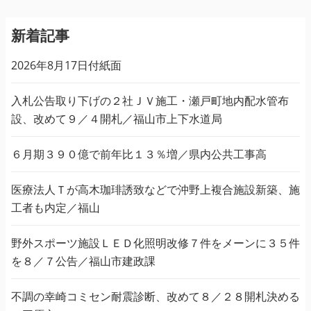
新着記事
2026年8月17日付紙面
入札公告取り下げの２社ＪＶ施工・瀬戸町地内配水管布
設、改めて９／４開札／福山市上下水道局
６月期３９０億で前年比１３％増／県内公共工事高
医療法人Ｔが高木珈琲誘致などで沖野上複合施設新築、施
工者も内定／福山
野外スポーツ施設ＬＥＤ化照明改修７件をメーンに３５件
を８／７公告／福山市建政課
不調の幸崎コミセン耐震診断、改めて８／２８開札決める