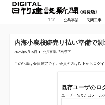
ナ
コ
ビ
ン
ゲ
テ
TOP
公共事業
民間工事
ー
ン
シ
ツ
ョ
へ
ン
ス
内海小廃校跡売り払い準備で測量
へ
キ
ス
ッ
2025年5月15日
公共事業
,
広島県下
キ
プ
この記事は会員限定です。会員の方は以下からログイ
ッ
プ
既存ユーザのロ
ユーザー名またはメール