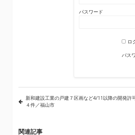
パスワード
ロ
パス
投
新和建設工業の戸建７区画など4/11以降の開発許
４件／福山市
稿
ナ
ビ
関連記事
ゲ