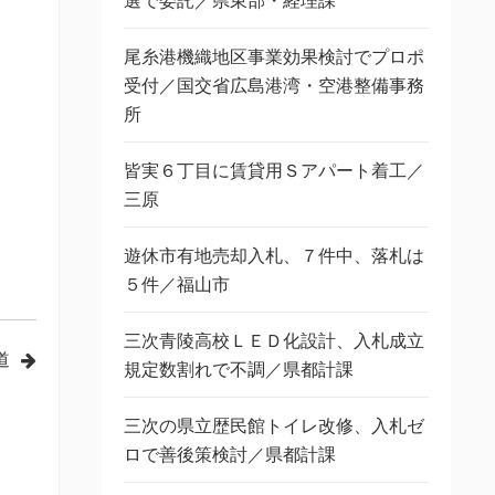
選で委託／県東部・経理課
尾糸港機織地区事業効果検討でプロポ
受付／国交省広島港湾・空港整備事務
所
皆実６丁目に賃貸用Ｓアパート着工／
三原
遊休市有地売却入札、７件中、落札は
５件／福山市
三次青陵高校ＬＥＤ化設計、入札成立
道
規定数割れで不調／県都計課
三次の県立歴民館トイレ改修、入札ゼ
ロで善後策検討／県都計課