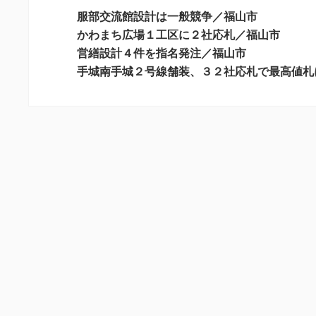
ー
服部交流館設計は一般競争／福山市
シ
かわまち広場１工区に２社応札／福山市
営繕設計４件を指名発注／福山市
ョ
手城南手城２号線舗装、３２社応札で最高値札
ン