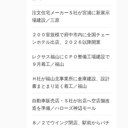
注文住宅メーカーＳ社が宮浦に新展示
場建設／三原
２００室規模で府中市内に全国チェー
ンホテル出店、２０２６以降開業
レクサス福山にＣＰＯ整備工場建設で
９月着工／福山
Ｈ社が福山北事業所に倉庫建設、設計
書まとまり近く着工／福山
自動車販売店・Ｓ社が出店へ空店舗改
造を準備／ハローズ神辺モール
８／２でウイング閉店、駅前からパチ