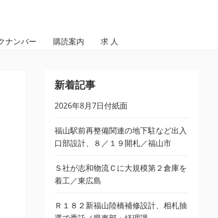
クナンバー
購読案内
求 人
新着記事
2026年8月7日付紙面
福山駅前再整備関連の地下駐など出入
口部設計、８／１９開札／福山市
Ｓ社が志和物流Ｃに大規模第２倉庫を
着工／東広島
Ｒ１８２新福山陸橋補修設計、相札抽