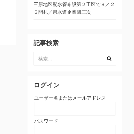
三原地区配水管布設第２工区で８／２
６開札／県水道企業団三次
記事検索
検
索:
ログイン
ユーザー名またはメールアドレス
パスワード