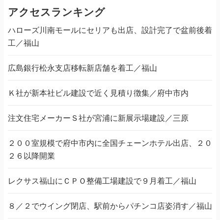
アクセスランキング
ハローズ川南モールにセリアも出店、設計完了で盆前後着
工／福山
広島銀行松永支店移転新店舗を着工／福山
Ｋ社が新本社ビル建設で近く見積り徴集／府中市内
注文住宅メーカーＳ社が宮浦に新展示場建設／三原
２００室規模で府中市内に全国チェーンホテル出店、２０
２６以降開業
レクサス福山にＣＰＯ整備工場建設で９月着工／福山
８／２でウイング閉店、駅前からパチンコ店姿消す／福山