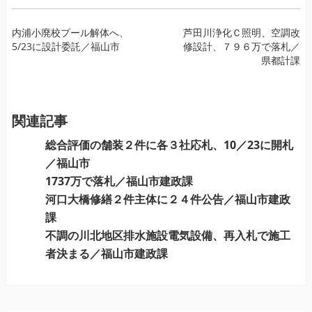
投
内浦小廃校プール解体へ、
芦田川浄化Ｃ照明、空調改
5/23に設計委託／福山市
修設計、７９６万で落札／
稿
県都計課
ナ
ビ
ゲ
ー
関連記事
シ
総合評価の舗装２件に各３社応札、10／23に開札
ョ
／福山市
ン
1737万で落札／福山市建政課
河口大橋修繕２件主体に２４件公告／福山市建政
課
不調の川北地区排水施設電気設備、再入札で施工
者決まる／福山市建政課