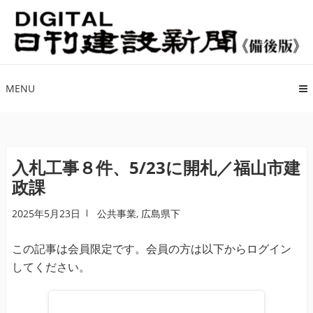
ナ
コ
ビ
ン
ゲ
テ
ー
ン
シ
ツ
MENU
ョ
へ
ン
ス
へ
キ
ス
ッ
入札工事８件、5/23に開札／福山市建
キ
プ
政課
ッ
プ
2025年5月23日
公共事業
,
広島県下
この記事は会員限定です。会員の方は以下からログイン
してください。