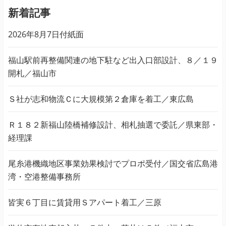
新着記事
2026年8月7日付紙面
福山駅前再整備関連の地下駐など出入口部設計、８／１９
開札／福山市
Ｓ社が志和物流Ｃに大規模第２倉庫を着工／東広島
Ｒ１８２新福山陸橋補修設計、相札抽選で委託／県東部・
経理課
尾糸港機織地区事業効果検討でプロポ受付／国交省広島港
湾・空港整備事務所
皆実６丁目に賃貸用Ｓアパート着工／三原