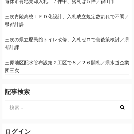
遊休市有地売却入札、７件中、落札は５件／福山市
三次青陵高校ＬＥＤ化設計、入札成立規定数割れで不調／
県都計課
三次の県立歴民館トイレ改修、入札ゼロで善後策検討／県
都計課
三原地区配水管布設第２工区で８／２６開札／県水道企業
団三次
記事検索
検
索:
ログイン