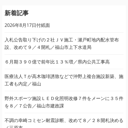
新着記事
2026年8月17日付紙面
入札公告取り下げの２社ＪＶ施工・瀬戸町地内配水管布
設、改めて９／４開札／福山市上下水道局
６月期３９０億で前年比１３％増／県内公共工事高
医療法人Ｔが高木珈琲誘致などで沖野上複合施設新築、施
工者も内定／福山
野外スポーツ施設ＬＥＤ化照明改修７件をメーンに３５件
を８／７公告／福山市建政課
不調の幸崎コミセン耐震診断、改めて８／２８開札決める
／三原市