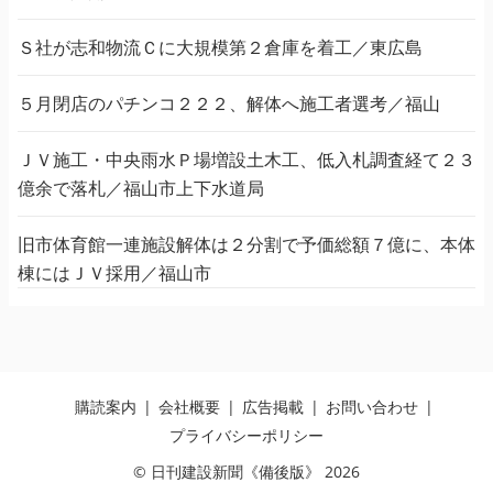
Ｓ社が志和物流Ｃに大規模第２倉庫を着工／東広島
５月閉店のパチンコ２２２、解体へ施工者選考／福山
ＪＶ施工・中央雨水Ｐ場増設土木工、低入札調査経て２３
億余で落札／福山市上下水道局
旧市体育館一連施設解体は２分割で予価総額７億に、本体
棟にはＪＶ採用／福山市
購読案内
会社概要
広告掲載
お問い合わせ
プライバシーポリシー
© 日刊建設新聞《備後版》 2026