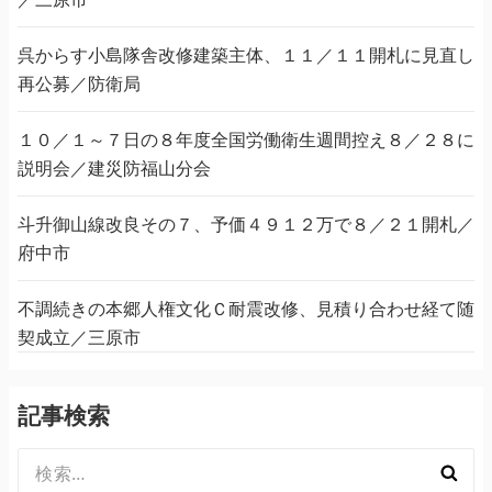
呉からす小島隊舎改修建築主体、１１／１１開札に見直し
再公募／防衛局
１０／１～７日の８年度全国労働衛生週間控え８／２８に
説明会／建災防福山分会
斗升御山線改良その７、予価４９１２万で８／２１開札／
府中市
不調続きの本郷人権文化Ｃ耐震改修、見積り合わせ経て随
契成立／三原市
記事検索
検
索: