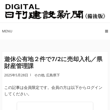
ナ
コ
ビ
ン
ゲ
テ
ー
ン
シ
ツ
MENU
ョ
へ
ン
ス
へ
キ
ス
ッ
遊休公有地２件で7/2に売却入札／県
キ
プ
財産管理課
ッ
プ
2025年5月28日
その他
,
広島県下
この記事は会員限定です。会員の方は以下からログイン
してください。