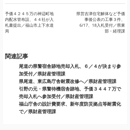
投
予価４２４５万の神辺町地
県営吉津住宅解体など予価
内配水管布設、４４社が入
事後公表の工事３件、
稿
札書提出／福山市上下水道
6/17、18入札受付／県東
ナ
局
部・経理課
ビ
ゲ
ー
関連記事
シ
ョ
尾道の県警宿舎跡地売却入札、６／４が決まり参
ン
加受付／県財産管理課
県尾道、東広島庁舎耐震改修へ／県財産管理課
引野の元・県警待機宿舎跡地、予価３４４７万で
売却入札へ参加受付／県財産管理課
福山庁舎の設計費要求、新年度防災拠点等耐震化
で／県財産管理課