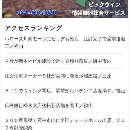
アクセスランキング
ハローズ川南モールにセリアも出店、設計完了で盆前後着
工／福山
Ｋ社が新本社ビル建設で近く見積り徴集／府中市内
注文住宅メーカーＳ社が宮浦に新展示場建設／三原
８／２でウイング閉店、駅前からパチンコ店姿消す／福山
広島銀行松永支店移転新店舗を着工／福山
２００室規模で府中市内に全国チェーンホテル出店、２０
２６以降開業