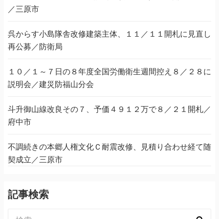
／三原市
呉からす小島隊舎改修建築主体、１１／１１開札に見直し
再公募／防衛局
１０／１～７日の８年度全国労働衛生週間控え８／２８に
説明会／建災防福山分会
斗升御山線改良その７、予価４９１２万で８／２１開札／
府中市
不調続きの本郷人権文化Ｃ耐震改修、見積り合わせ経て随
契成立／三原市
記事検索
検