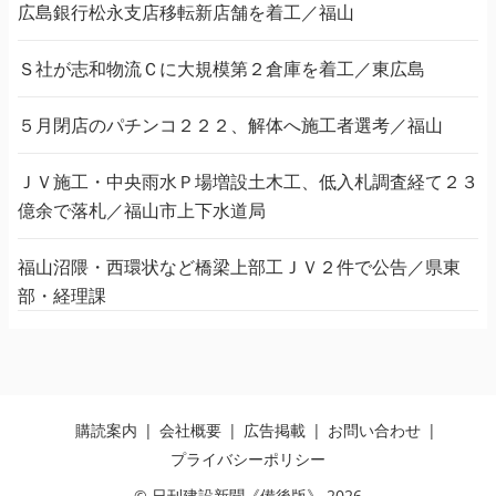
広島銀行松永支店移転新店舗を着工／福山
Ｓ社が志和物流Ｃに大規模第２倉庫を着工／東広島
５月閉店のパチンコ２２２、解体へ施工者選考／福山
ＪＶ施工・中央雨水Ｐ場増設土木工、低入札調査経て２３
億余で落札／福山市上下水道局
福山沼隈・西環状など橋梁上部工ＪＶ２件で公告／県東
部・経理課
購読案内
会社概要
広告掲載
お問い合わせ
プライバシーポリシー
© 日刊建設新聞《備後版》 2026