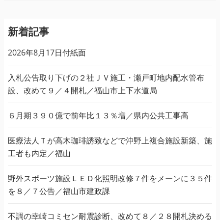
新着記事
2026年8月17日付紙面
入札公告取り下げの２社ＪＶ施工・瀬戸町地内配水管布
設、改めて９／４開札／福山市上下水道局
６月期３９０億で前年比１３％増／県内公共工事高
医療法人Ｔが高木珈琲誘致などで沖野上複合施設新築、施
工者も内定／福山
野外スポーツ施設ＬＥＤ化照明改修７件をメーンに３５件
を８／７公告／福山市建政課
不調の幸崎コミセン耐震診断、改めて８／２８開札決める