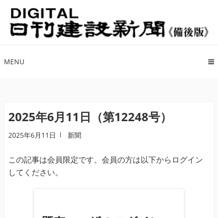
ナ
コ
ビ
ン
ゲ
テ
ー
ン
シ
ツ
MENU
ョ
へ
ン
ス
へ
キ
ス
ッ
2025年6月11日（第12248号）
キ
プ
2025年6月11日
新聞
ッ
プ
この記事は会員限定です。会員の方は以下からログイン
してください。