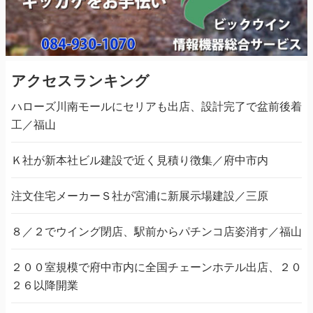
アクセスランキング
ハローズ川南モールにセリアも出店、設計完了で盆前後着
工／福山
Ｋ社が新本社ビル建設で近く見積り徴集／府中市内
注文住宅メーカーＳ社が宮浦に新展示場建設／三原
８／２でウイング閉店、駅前からパチンコ店姿消す／福山
２００室規模で府中市内に全国チェーンホテル出店、２０
２６以降開業