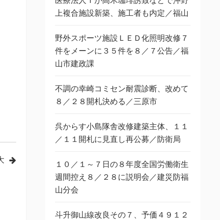
医療法人Ｔが高木珈琲誘致などで沖野
上複合施設新築、施工者も内定／福山
野外スポーツ施設ＬＥＤ化照明改修７
件をメーンに３５件を８／７公告／福
山市建政課
不調の幸崎コミセン耐震診断、改めて
８／２８開札決める／三原市
呉からす小島隊舎改修建築主体、１１
／１１開札に見直し再公募／防衛局
大
１０／１～７日の８年度全国労働衛生
週間控え８／２８に説明会／建災防福
山分会
斗升御山線改良その７、予価４９１２