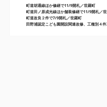
ー
町道胡通線ほか修繕で11/9開札／世羅町
シ
町道田ノ原成光線ほか舗装修繕で11/9開札／
町道改良２件で7/9開札／世羅町
ョ
田野浦認定こども園開設関連改修、工種別４件
ン