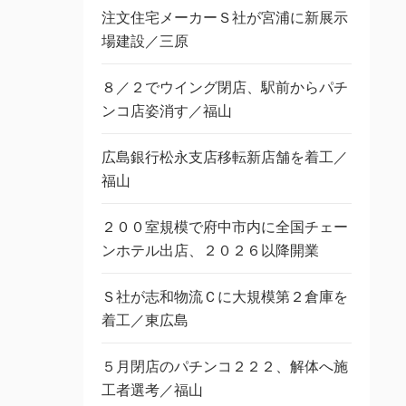
注文住宅メーカーＳ社が宮浦に新展示
場建設／三原
８／２でウイング閉店、駅前からパチ
ンコ店姿消す／福山
広島銀行松永支店移転新店舗を着工／
福山
２００室規模で府中市内に全国チェー
ンホテル出店、２０２６以降開業
Ｓ社が志和物流Ｃに大規模第２倉庫を
着工／東広島
５月閉店のパチンコ２２２、解体へ施
工者選考／福山