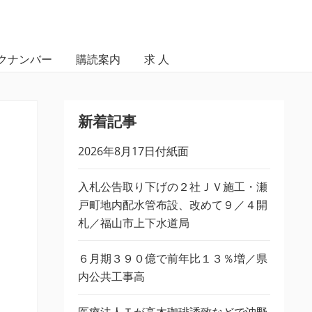
クナンバー
購読案内
求 人
新着記事
2026年8月17日付紙面
入札公告取り下げの２社ＪＶ施工・瀬
戸町地内配水管布設、改めて９／４開
札／福山市上下水道局
６月期３９０億で前年比１３％増／県
内公共工事高