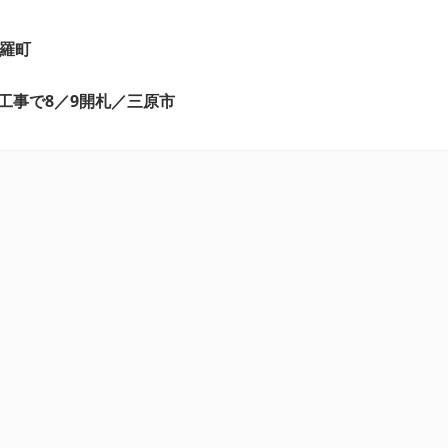
世羅町
工事で8／9開札／三原市