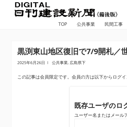
ナ
コ
ビ
ン
ゲ
テ
TOP
公共事業
民間工事
ー
ン
シ
ツ
ョ
へ
ン
ス
黒渕東山地区復旧で7/9開札／
へ
キ
ス
ッ
2025年6月26日
公共事業
,
広島県下
キ
プ
この記事は会員限定です。会員の方は以下からログイ
ッ
プ
既存ユーザのロ
ユーザー名またはメール