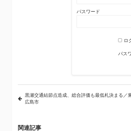
パスワード
ロ
パス
投
黒瀬交通結節点造成、総合評価も最低札決まる／
広島市
稿
ナ
ビ
関連記事
ゲ