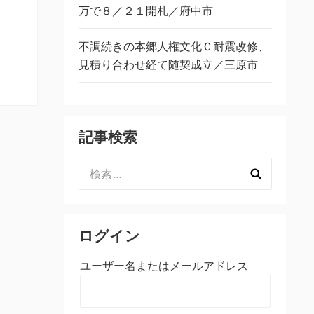
万で８／２１開札／府中市
不調続きの本郷人権文化Ｃ耐震改修、
見積り合わせ経て随契成立／三原市
記事検索
検
索:
ログイン
ユーザー名またはメールアドレス