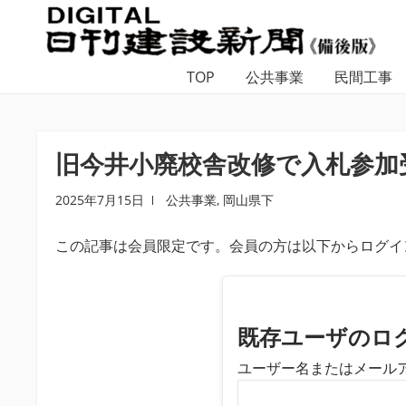
ナ
コ
ビ
ン
ゲ
テ
TOP
公共事業
民間工事
ー
ン
シ
ツ
ョ
へ
ン
ス
旧今井小廃校舎改修で入札参加
へ
キ
ス
ッ
2025年7月15日
公共事業
,
岡山県下
キ
プ
この記事は会員限定です。会員の方は以下からログイ
ッ
プ
既存ユーザのロ
ユーザー名またはメール