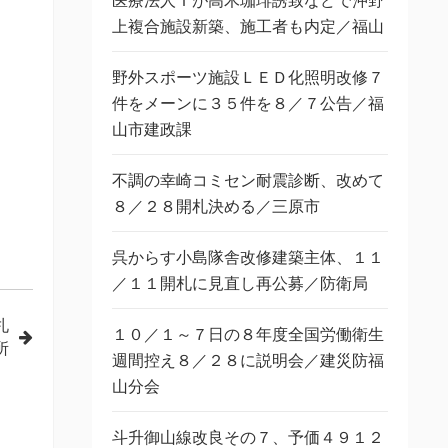
医療法人Ｔが高木珈琲誘致などで沖野
上複合施設新築、施工者も内定／福山
野外スポーツ施設ＬＥＤ化照明改修７
件をメーンに３５件を８／７公告／福
山市建政課
不調の幸崎コミセン耐震診断、改めて
８／２８開札決める／三原市
呉からす小島隊舎改修建築主体、１１
／１１開札に見直し再公募／防衛局
札
１０／１～７日の８年度全国労働衛生
所
週間控え８／２８に説明会／建災防福
山分会
斗升御山線改良その７、予価４９１２