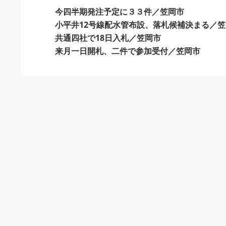
ー
今四半期発注予定に３３件／笠岡市
シ
小平井12号線配水管布設、落札候補決まる／
共通四社で18日入札／笠岡市
ョ
来月一日開札、二件で参加受付／笠岡市
ン