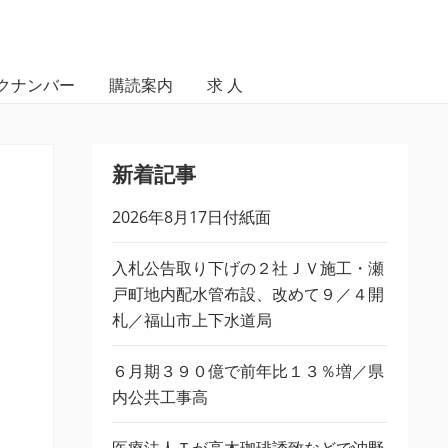
クナンバー
購読案内
求 人
新着記事
2026年8月17日付紙面
入札公告取り下げの２社ＪＶ施工・瀬
戸町地内配水管布設、改めて９／４開
札／福山市上下水道局
６月期３９０億で前年比１３％増／県
内公共工事高