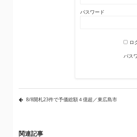
パスワード
ロ
パス
投
8/8開札23件で予価総額４億超／東広島市
稿
ナ
ビ
関連記事
ゲ