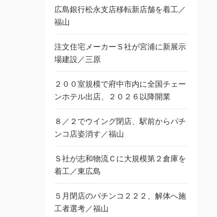
広島銀行松永支店移転新店舗を着工／
福山
注文住宅メーカーＳ社が宮浦に新展示
場建設／三原
２００室規模で府中市内に全国チェー
ンホテル出店、２０２６以降開業
８／２でウイング閉店、駅前からパチ
ンコ店姿消す／福山
Ｓ社が志和物流Ｃに大規模第２倉庫を
着工／東広島
５月閉店のパチンコ２２２、解体へ施
工者選考／福山