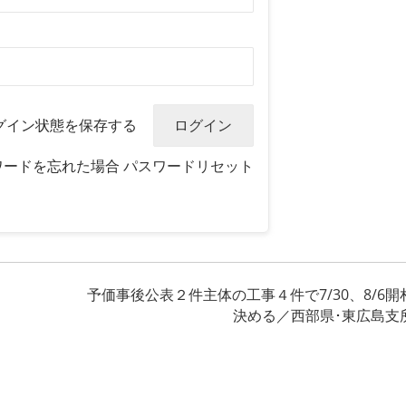
グイン状態を保存する
ワードを忘れた場合
パスワードリセット
予価事後公表２件主体の工事４件で7/30、8/6開
決める／西部県･東広島支