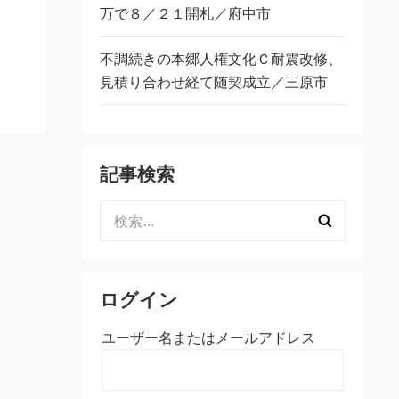
万で８／２１開札／府中市
不調続きの本郷人権文化Ｃ耐震改修、
見積り合わせ経て随契成立／三原市
記事検索
検
索:
ログイン
ユーザー名またはメールアドレス