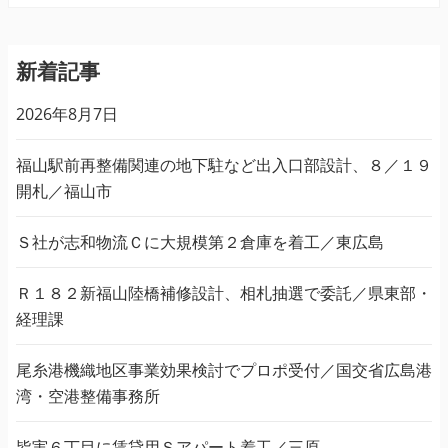
新着記事
2026年8月7日
福山駅前再整備関連の地下駐など出入口部設計、８／１９
開札／福山市
Ｓ社が志和物流Ｃに大規模第２倉庫を着工／東広島
Ｒ１８２新福山陸橋補修設計、相札抽選で委託／県東部・
経理課
尾糸港機織地区事業効果検討でプロポ受付／国交省広島港
湾・空港整備事務所
皆実６丁目に賃貸用Ｓアパート着工／三原