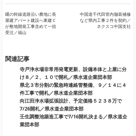
投
曙の幹線道路沿い農地に長
中国道千代田管内舗装補修
屋建アパート建設へ東建Ｃ
など県内工事２件を契約／
稿
が敷地開発工事含めて一括
ネクスコ中国支社
ナ
受注／福山
ビ
ゲ
ー
関連記事
シ
ョ
寺戸浄水場非常用発電更新、設備本体と上屋に分
ン
け８／２、１０で開札／県水道企業団本部
県北３市分割の緊急時連絡管整備、９／１４に４
件工事で開札／県水道企業団本部
向江田浄水場拡張設計、予定価格５２３８万で
7/26開札／県水道企業団本部
壬生調整池築造工事で7/16開札決まる／県水道企
業団本部