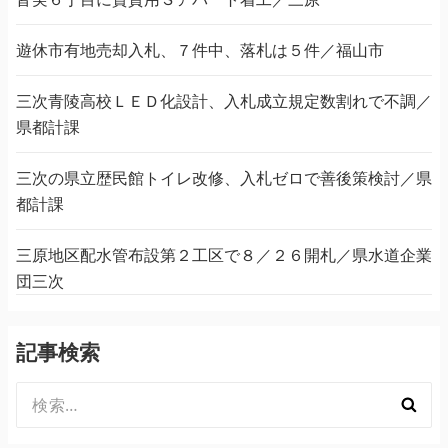
遊休市有地売却入札、７件中、落札は５件／福山市
三次青陵高校ＬＥＤ化設計、入札成立規定数割れで不調／
県都計課
三次の県立歴民館トイレ改修、入札ゼロで善後策検討／県
都計課
三原地区配水管布設第２工区で８／２６開札／県水道企業
団三次
記事検索
検
索: