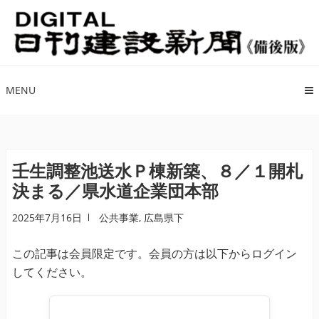
ナ
コ
ビ
ン
ゲ
テ
ー
ン
シ
ツ
MENU
ョ
へ
ン
ス
へ
キ
ス
ッ
壬生調整池送水Ｐ棟新築、８／１開札
キ
プ
決まる／県水道企業団本部
ッ
プ
2025年7月16日
公共事業
,
広島県下
この記事は会員限定です。会員の方は以下からログイン
してください。