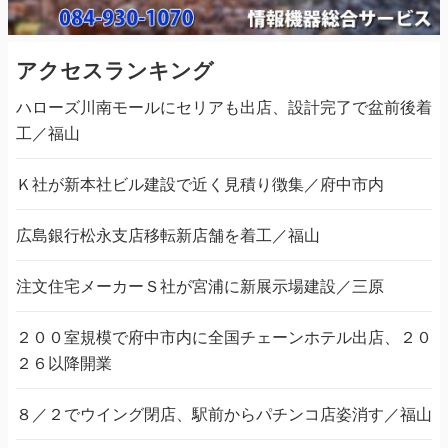
アクセスランキング
ハローズ川南モールにセリアも出店、設計完了で盆前後着
工／福山
Ｋ社が新本社ビル建設で近く見積り徴集／府中市内
広島銀行松永支店移転新店舗を着工／福山
注文住宅メーカーＳ社が宮浦に新展示場建設／三原
２００室規模で府中市内に全国チェーンホテル出店、２０
２６以降開業
８／２でウイング閉店、駅前からパチンコ店姿消す／福山