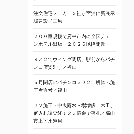
注文住宅メーカーＳ社が宮浦に新展示
場建設／三原
２００室規模で府中市内に全国チェー
ンホテル出店、２０２６以降開業
８／２でウイング閉店、駅前からパチ
ンコ店姿消す／福山
５月閉店のパチンコ２２２、解体へ施
工者選考／福山
ＪＶ施工・中央雨水Ｐ場増設土木工、
低入札調査経て２３億余で落札／福山
市上下水道局