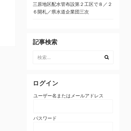
三原地区配水管布設第２工区で８／２
６開札／県水道企業団三次
記事検索
検
索:
ログイン
ユーザー名またはメールアドレス
パスワード