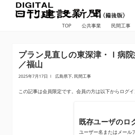
ナ
コ
ビ
ン
ゲ
テ
TOP
公共事業
民間工事
ー
ン
シ
ツ
ョ
へ
ン
ス
プラン見直しの東深津・Ｉ病院
へ
キ
／福山
ス
ッ
キ
プ
2025年7月17日
広島県下
,
民間工事
ッ
プ
この記事は会員限定です。会員の方は以下からログイ
既存ユーザのロ
ユーザー名またはメール