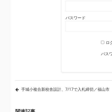
パスワード
ロ
パス
投
手城小複合新校舎設計、7/17で入札締切／福山市
稿
ナ
ビ
関連記事