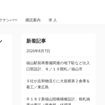
クナンバー
購読案内
求 人
新着記事
／
2026年8月7日
福山駅前再整備関連の地下駐など出入
口部設計、８／１９開札／福山市
Ｓ社が志和物流Ｃに大規模第２倉庫を
着工／東広島
Ｒ１８２新福山陸橋補修設計、相札抽