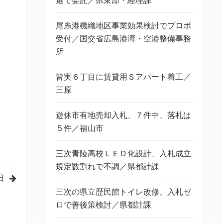
選で委託／県東部・経理課
尾糸港機織地区事業効果検討でプロポ
受付／国交省広島港湾・空港整備事務
所
皆実６丁目に賃貸用Ｓアパート着工／
三原
遊休市有地売却入札、７件中、落札は
５件／福山市
三次青陵高校ＬＥＤ化設計、入札成立
規定数割れで不調／県都計課
日
三次の県立歴民館トイレ改修、入札ゼ
ロで善後策検討／県都計課