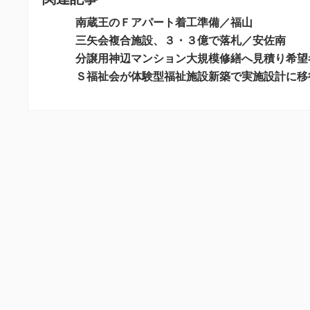
ゲ
南蔵王のＦアパート着工準備／福山
ー
三矢会複合施設、３・３億で落札／安佐南
シ
分譲用神辺マンション大規模修繕へ見積り希望
ョ
Ｓ福祉会が体験型福祉施設新築で実施設計に移
ン