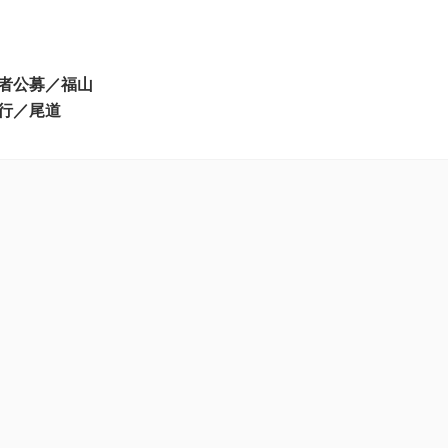
者公募／福山
行／尾道