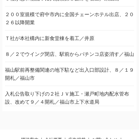
２００室規模で府中市内に全国チェーンホテル出店、２０
２６以降開業
Ｔ社が本社構内に新食堂棟を着工／井原
８／２でウイング閉店、駅前からパチンコ店姿消す／福山
福山駅前再整備関連の地下駐など出入口部設計、８／１９
開札／福山市
入札公告取り下げの２社ＪＶ施工・瀬戸町地内配水管布
設、改めて９／４開札／福山市上下水道局