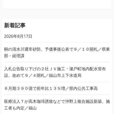
新着記事
2026年8月17日
鞆の清水川通常砂防、予価事後公表で９／１０開札／県東
部・経理課
入札公告取り下げの２社ＪＶ施工・瀬戸町地内配水管布
設、改めて９／４開札／福山市上下水道局
６月期３９０億で前年比１３％増／県内公共工事高
医療法人Ｔが高木珈琲誘致などで沖野上複合施設新築、施
工者も内定／福山