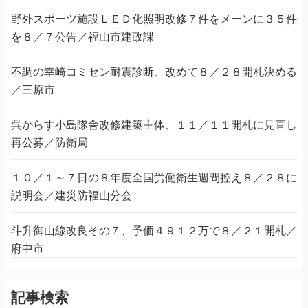
野外スポーツ施設ＬＥＤ化照明改修７件をメーンに３５件
を８／７公告／福山市建政課
不調の幸崎コミセン耐震診断、改めて８／２８開札決める
／三原市
呉からす小島隊舎改修建築主体、１１／１１開札に見直し
再公募／防衛局
１０／１～７日の８年度全国労働衛生週間控え８／２８に
説明会／建災防福山分会
斗升御山線改良その７、予価４９１２万で８／２１開札／
府中市
記事検索