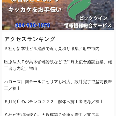
アクセスランキング
Ｋ社が新本社ビル建設で近く見積り徴集／府中市内
医療法人Ｔが高木珈琲誘致などで沖野上複合施設新築、施
工者も内定／福山
ハローズ川南モールにセリアも出店、設計完了で盆前後着
工／福山
５月閉店のパチンコ２２２、解体へ施工者選考／福山
Ｓ社が志和物流Ｃに大規模第２倉庫を着工／東広島