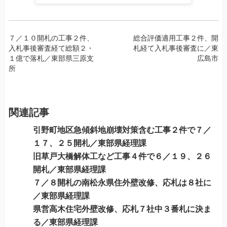
投
７／１０開札の工事２件、
総合評価適用工事２件、開
入札事後審査経て総額２・
札経て入札事後審査に／東
稿
１億で落札／東部県三原支
広島市
ナ
所
ビ
ゲ
ー
関連記事
シ
ョ
引野町地区急傾斜地崩壊対策含む工事２件で７／
ン
１７、２５開札／東部県経理課
旧草戸大橋解体工など工事４件で６／１９、２６
開札／東部県経理課
７／８開札の南松永県住外壁改修、応札は８社に
／東部県経理課
県営高木住宅外壁改修、応札７社中３番札に決ま
る／東部県経理課