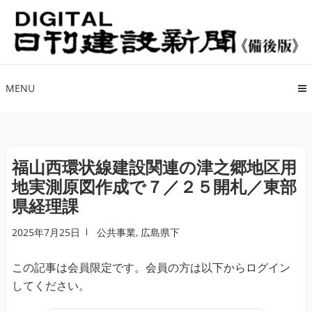
ナ
コ
ビ
ン
ゲ
テ
ー
ン
シ
ツ
MENU
ョ
へ
ン
ス
へ
キ
ス
ッ
福山西環状線建設関連の津之郷地区用
キ
プ
地実測原図作成で７／２５開札／東部
ッ
県経理課
プ
2025年7月25日
公共事業
,
広島県下
この記事は会員限定です。会員の方は以下からログイン
してください。