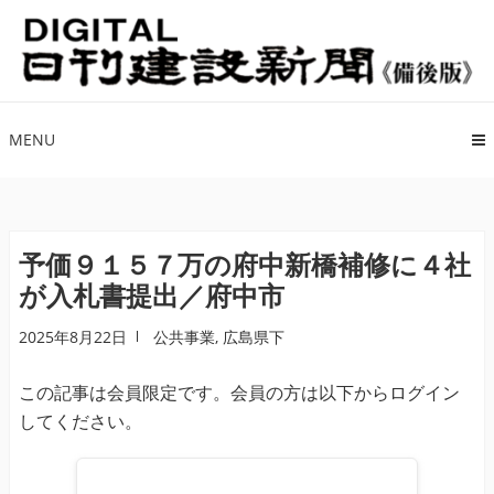
ナ
コ
ビ
ン
ゲ
テ
ー
ン
シ
ツ
MENU
ョ
へ
ン
ス
へ
キ
ス
ッ
予価９１５７万の府中新橋補修に４社
キ
プ
が入札書提出／府中市
ッ
プ
2025年8月22日
公共事業
,
広島県下
この記事は会員限定です。会員の方は以下からログイン
してください。