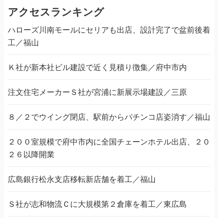
アクセスランキング
ハローズ川南モールにセリアも出店、設計完了で盆前後着
工／福山
Ｋ社が新本社ビル建設で近く見積り徴集／府中市内
注文住宅メーカーＳ社が宮浦に新展示場建設／三原
８／２でウイング閉店、駅前からパチンコ店姿消す／福山
２００室規模で府中市内に全国チェーンホテル出店、２０
２６以降開業
広島銀行松永支店移転新店舗を着工／福山
Ｓ社が志和物流Ｃに大規模第２倉庫を着工／東広島