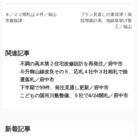
投
８／２２開札は４件／福山
プラン見直しの東深津Ｉ病
市建政課
院増築計画、地鎮祭挙げ着
稿
工／福山
ナ
ビ
ゲ
ー
関連記事
シ
不調の高木第２住宅改修設計を再発注／府中市
ョ
斗升御山線改良その５、応札４社中３社相札で抽
ン
選落札／府中市
下半期で59件、発注見通し更新／府中市
こどもの国河川敷整備、５社で4/24開札／府中市
新着記事