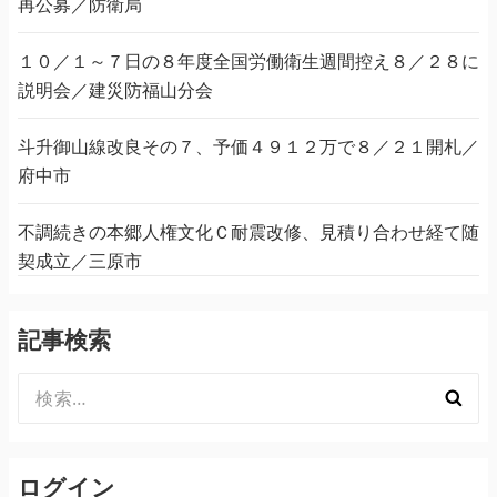
再公募／防衛局
１０／１～７日の８年度全国労働衛生週間控え８／２８に
説明会／建災防福山分会
斗升御山線改良その７、予価４９１２万で８／２１開札／
府中市
不調続きの本郷人権文化Ｃ耐震改修、見積り合わせ経て随
契成立／三原市
記事検索
検
索:
ログイン