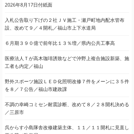
2026年8月17日付紙面
入札公告取り下げの２社ＪＶ施工・瀬戸町地内配水管布
設、改めて９／４開札／福山市上下水道局
６月期３９０億で前年比１３％増／県内公共工事高
医療法人Ｔが高木珈琲誘致などで沖野上複合施設新築、施
工者も内定／福山
野外スポーツ施設ＬＥＤ化照明改修７件をメーンに３５件
を８／７公告／福山市建政課
不調の幸崎コミセン耐震診断、改めて８／２８開札決める
／三原市
呉からす小島隊舎改修建築主体、１１／１１開札に見直し