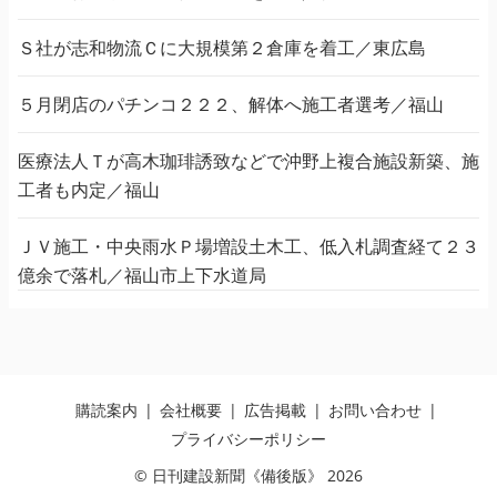
Ｓ社が志和物流Ｃに大規模第２倉庫を着工／東広島
５月閉店のパチンコ２２２、解体へ施工者選考／福山
医療法人Ｔが高木珈琲誘致などで沖野上複合施設新築、施
工者も内定／福山
ＪＶ施工・中央雨水Ｐ場増設土木工、低入札調査経て２３
億余で落札／福山市上下水道局
購読案内
会社概要
広告掲載
お問い合わせ
プライバシーポリシー
© 日刊建設新聞《備後版》 2026