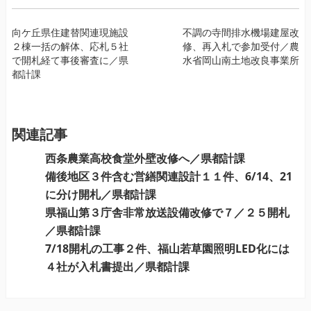
投
向ケ丘県住建替関連現施設
不調の寺間排水機場建屋改
２棟一括の解体、応札５社
修、再入札で参加受付／農
稿
で開札経て事後審査に／県
水省岡山南土地改良事業所
ナ
都計課
ビ
ゲ
ー
関連記事
シ
ョ
西条農業高校食堂外壁改修へ／県都計課
ン
備後地区３件含む営繕関連設計１１件、6/14、21
に分け開札／県都計課
県福山第３庁舎非常放送設備改修で７／２５開札
／県都計課
7/18開札の工事２件、福山若草園照明LED化には
４社が入札書提出／県都計課