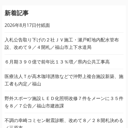
新着記事
2026年8月17日付紙面
入札公告取り下げの２社ＪＶ施工・瀬戸町地内配水管布
設、改めて９／４開札／福山市上下水道局
６月期３９０億で前年比１３％増／県内公共工事高
医療法人Ｔが高木珈琲誘致などで沖野上複合施設新築、施
工者も内定／福山
野外スポーツ施設ＬＥＤ化照明改修７件をメーンに３５件
を８／７公告／福山市建政課
不調の幸崎コミセン耐震診断、改めて８／２８開札決める
／三原市