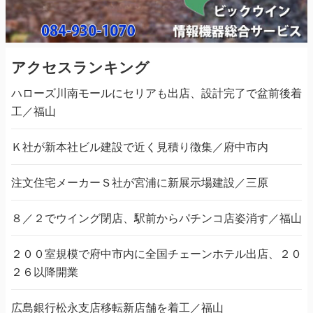
アクセスランキング
ハローズ川南モールにセリアも出店、設計完了で盆前後着
工／福山
Ｋ社が新本社ビル建設で近く見積り徴集／府中市内
注文住宅メーカーＳ社が宮浦に新展示場建設／三原
８／２でウイング閉店、駅前からパチンコ店姿消す／福山
２００室規模で府中市内に全国チェーンホテル出店、２０
２６以降開業
広島銀行松永支店移転新店舗を着工／福山