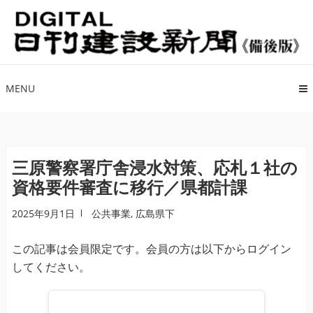
ナ
コ
ビ
ン
ゲ
テ
ー
ン
シ
ツ
MENU
ョ
へ
ン
ス
へ
キ
ス
ッ
三原警察署庁舎浸水対策、応札１社の
キ
プ
資格要件審査に移行／県都計課
ッ
プ
2025年9月1日
公共事業
,
広島県下
この記事は会員限定です。会員の方は以下からログイン
してください。