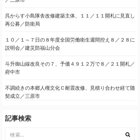
呉からす小島隊舎改修建築主体、１１／１１開札に見直し
再公募／防衛局
１０／１～７日の８年度全国労働衛生週間控え８／２８に
説明会／建災防福山分会
斗升御山線改良その７、予価４９１２万で８／２１開札／
府中市
不調続きの本郷人権文化Ｃ耐震改修、見積り合わせ経て随
契成立／三原市
記事検索
検
索: