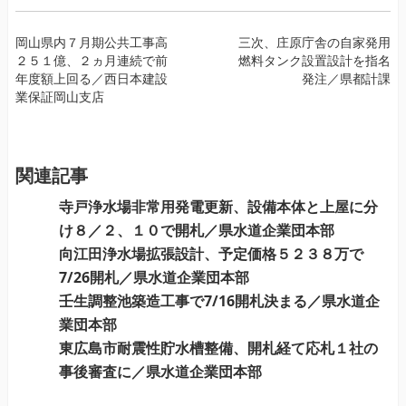
投
岡山県内７月期公共工事高
三次、庄原庁舎の自家発用
２５１億、２ヵ月連続で前
燃料タンク設置設計を指名
稿
年度額上回る／西日本建設
発注／県都計課
ナ
業保証岡山支店
ビ
ゲ
ー
関連記事
シ
ョ
寺戸浄水場非常用発電更新、設備本体と上屋に分
ン
け８／２、１０で開札／県水道企業団本部
向江田浄水場拡張設計、予定価格５２３８万で
7/26開札／県水道企業団本部
壬生調整池築造工事で7/16開札決まる／県水道企
業団本部
東広島市耐震性貯水槽整備、開札経て応札１社の
事後審査に／県水道企業団本部