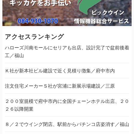
アクセスランキング
ハローズ川南モールにセリアも出店、設計完了で盆前後着
工／福山
Ｋ社が新本社ビル建設で近く見積り徴集／府中市内
注文住宅メーカーＳ社が宮浦に新展示場建設／三原
２００室規模で府中市内に全国チェーンホテル出店、２０
２６以降開業
８／２でウイング閉店、駅前からパチンコ店姿消す／福山