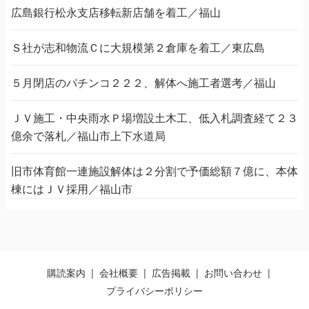
広島銀行松永支店移転新店舗を着工／福山
Ｓ社が志和物流Ｃに大規模第２倉庫を着工／東広島
５月閉店のパチンコ２２２、解体へ施工者選考／福山
ＪＶ施工・中央雨水Ｐ場増設土木工、低入札調査経て２３
億余で落札／福山市上下水道局
旧市体育館一連施設解体は２分割で予価総額７億に、本体
棟にはＪＶ採用／福山市
購読案内
会社概要
広告掲載
お問い合わせ
プライバシーポリシー