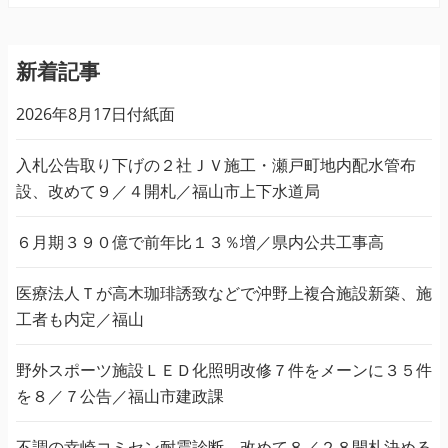
新着記事
2026年8月17日付紙面
入札公告取り下げの２社ＪＶ施工・瀬戸町地内配水管布
設、改めて９／４開札／福山市上下水道局
６月期３９０億で前年比１３％増／県内公共工事高
医療法人Ｔが高木珈琲誘致などで沖野上複合施設新築、施
工者も内定／福山
野外スポーツ施設ＬＥＤ化照明改修７件をメーンに３５件
を８／７公告／福山市建政課
不調の幸崎コミセン耐震診断、改めて８／２８開札決める