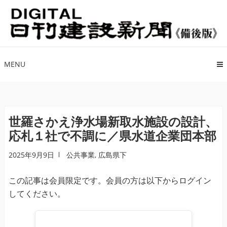
ナ
コ
ビ
ン
ゲ
テ
ー
ン
シ
ツ
MENU
ョ
へ
ン
ス
へ
キ
ス
ッ
世羅さかえ浄水場新取水施設の設計、
キ
プ
応札１社で不調に／県水道企業団本部
ッ
プ
2025年9月9日
公共事業
,
広島県下
この記事は会員限定です。会員の方は以下からログイン
してください。