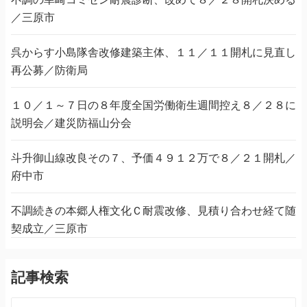
／三原市
呉からす小島隊舎改修建築主体、１１／１１開札に見直し
再公募／防衛局
１０／１～７日の８年度全国労働衛生週間控え８／２８に
説明会／建災防福山分会
斗升御山線改良その７、予価４９１２万で８／２１開札／
府中市
不調続きの本郷人権文化Ｃ耐震改修、見積り合わせ経て随
契成立／三原市
記事検索
検