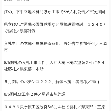
江の川下甲立地区樋門ほか工事で8/6入札公告／三次河国
県立びんご運動公園野球場など屋根設置検討、１２４０万
で委託／県都計課
入札中止の本郷小屋体長寿命化、再公告で参加受付／三原
市
8/6開札の入札工事４件、入江大橋旧橋の塗替２件に各４
社応札／県東部・本所
５月閉店のパチンコ２２２、解体へ施工者選考／福山
8/6開札は工事２件／尾道市契約課
Ｒ４８６貝ケ原工区改良8/6に４社で開札／県東部・三原