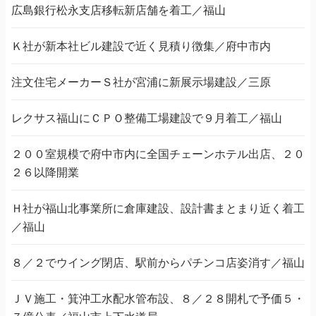
広島銀行松永支店移転新店舗を着工／福山
Ｋ社が新本社ビル建設で近く見積り徴集／府中市内
注文住宅メーカーＳ社が宮浦に新展示場建設／三原
レクサス福山にＣＰＯ整備工場建設で９月着工／福山
２００室規模で府中市内に全国チェーンホテル出店、２０
２６以降開業
Ｈ社が福山北事業所に倉庫建設、設計書まとまり近く着工
／福山
８／２でウイング閉店、駅前からパチンコ店姿消す／福山
ＪＶ施工・箕沖工水配水管布設、８／２８開札で予価５・