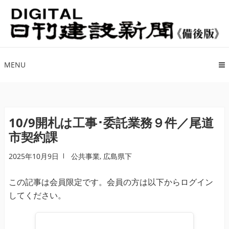
ナ
コ
ビ
ン
ゲ
テ
ー
ン
シ
ツ
MENU
ョ
へ
ン
ス
へ
キ
ス
ッ
10/9開札は工事･委託業務９件／尾道
キ
プ
市契約課
ッ
プ
2025年10月9日
公共事業
,
広島県下
この記事は会員限定です。会員の方は以下からログイン
してください。