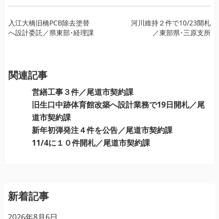
投
入江大橋旧橋PCB除去塗替
河川維持２件で10/23開札
へ設計委託／県東部･経理課
／東部県･三原支所
稿
ナ
ビ
ゲ
関連記事
ー
営繕工事３件／尾道市契約課
シ
旧生口中跡体育館改築へ設計業務で19日開札／尾
ョ
道市契約課
ン
新年初弾発注４件を公告／尾道市契約課
11/4に１０件開札／尾道市契約課
新着記事
2026年8月6日