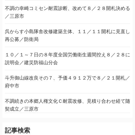
不調の幸崎コミセン耐震診断、改めて８／２８開札決める
／三原市
呉からす小島隊舎改修建築主体、１１／１１開札に見直し
再公募／防衛局
１０／１～７日の８年度全国労働衛生週間控え８／２８に
説明会／建災防福山分会
斗升御山線改良その７、予価４９１２万で８／２１開札／
府中市
不調続きの本郷人権文化Ｃ耐震改修、見積り合わせ経て随
契成立／三原市
記事検索