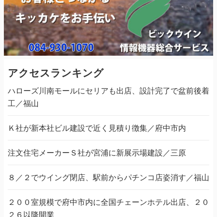
アクセスランキング
ハローズ川南モールにセリアも出店、設計完了で盆前後着
工／福山
Ｋ社が新本社ビル建設で近く見積り徴集／府中市内
注文住宅メーカーＳ社が宮浦に新展示場建設／三原
８／２でウイング閉店、駅前からパチンコ店姿消す／福山
２００室規模で府中市内に全国チェーンホテル出店、２０
２６以降開業