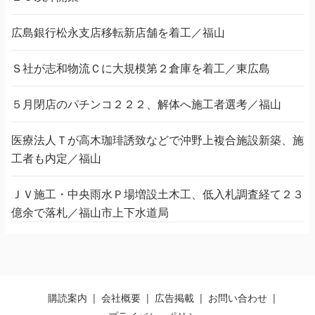
広島銀行松永支店移転新店舗を着工／福山
Ｓ社が志和物流Ｃに大規模第２倉庫を着工／東広島
５月閉店のパチンコ２２２、解体へ施工者選考／福山
医療法人Ｔが高木珈琲誘致などで沖野上複合施設新築、施
工者も内定／福山
ＪＶ施工・中央雨水Ｐ場増設土木工、低入札調査経て２３
億余で落札／福山市上下水道局
購読案内
会社概要
広告掲載
お問い合わせ