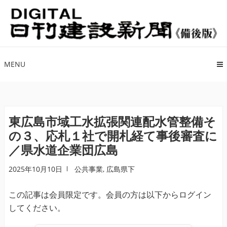
ナ
コ
ビ
ン
ゲ
テ
ー
ン
シ
ツ
MENU
ョ
へ
ン
ス
へ
キ
ス
ッ
東広島市域工水拡張関連配水管整備そ
キ
プ
の３、応札１社で開札経て事後審査に
ッ
／県水道企業団広島
プ
2025年10月10日
公共事業
,
広島県下
この記事は会員限定です。会員の方は以下からログイン
してください。