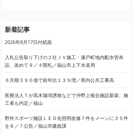
新着記事
2026年8月17日付紙面
入札公告取り下げの２社ＪＶ施工・瀬戸町地内配水管布
設、改めて９／４開札／福山市上下水道局
６月期３９０億で前年比１３％増／県内公共工事高
医療法人Ｔが高木珈琲誘致などで沖野上複合施設新築、施
工者も内定／福山
野外スポーツ施設ＬＥＤ化照明改修７件をメーンに３５件
を８／７公告／福山市建政課