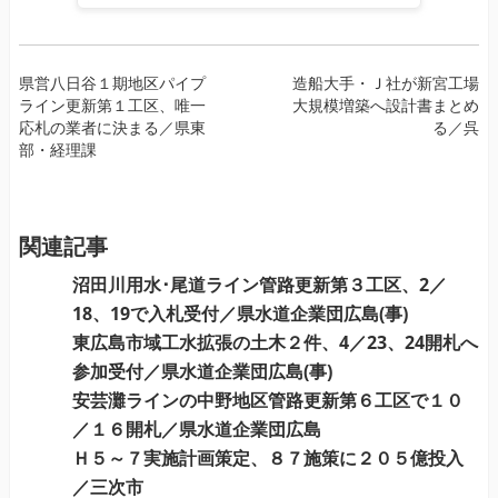
投
県営八日谷１期地区パイプ
造船大手・Ｊ社が新宮工場
ライン更新第１工区、唯一
大規模増築へ設計書まとめ
稿
応札の業者に決まる／県東
る／呉
ナ
部・経理課
ビ
ゲ
ー
関連記事
シ
ョ
沼田川用水･尾道ライン管路更新第３工区、2／
ン
18、19で入札受付／県水道企業団広島(事)
東広島市域工水拡張の土木２件、4／23、24開札へ
参加受付／県水道企業団広島(事)
安芸灘ラインの中野地区管路更新第６工区で１０
／１６開札／県水道企業団広島
Ｈ５～７実施計画策定、８７施策に２０５億投入
／三次市