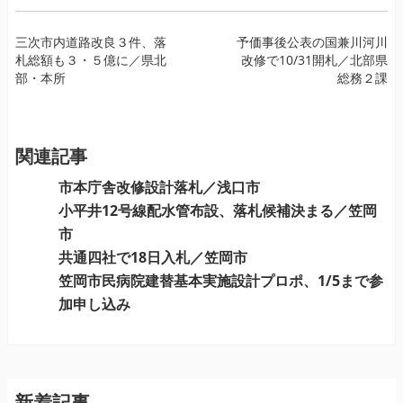
投
三次市内道路改良３件、落
予価事後公表の国兼川河川
札総額も３・５億に／県北
改修で10/31開札／北部県
稿
部・本所
総務２課
ナ
ビ
ゲ
ー
関連記事
シ
市本庁舎改修設計落札／浅口市
ョ
小平井12号線配水管布設、落札候補決まる／笠岡
ン
市
共通四社で18日入札／笠岡市
笠岡市民病院建替基本実施設計プロポ、1/5まで参
加申し込み
新着記事