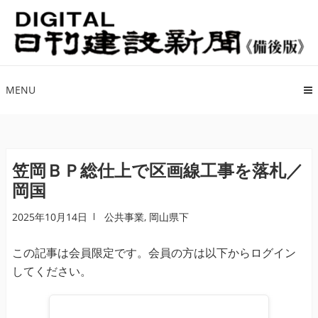
ナ
コ
ビ
ン
ゲ
テ
ー
ン
シ
ツ
MENU
ョ
へ
ン
ス
へ
キ
ス
ッ
笠岡ＢＰ総仕上で区画線工事を落札／
キ
プ
岡国
ッ
プ
2025年10月14日
公共事業
,
岡山県下
この記事は会員限定です。会員の方は以下からログイン
してください。