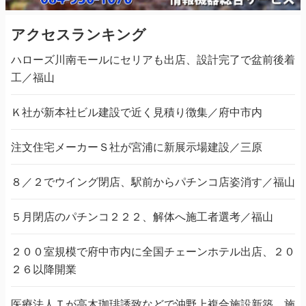
アクセスランキング
ハローズ川南モールにセリアも出店、設計完了で盆前後着
工／福山
Ｋ社が新本社ビル建設で近く見積り徴集／府中市内
注文住宅メーカーＳ社が宮浦に新展示場建設／三原
８／２でウイング閉店、駅前からパチンコ店姿消す／福山
５月閉店のパチンコ２２２、解体へ施工者選考／福山
２００室規模で府中市内に全国チェーンホテル出店、２０
２６以降開業
医療法人Ｔが高木珈琲誘致などで沖野上複合施設新築、施