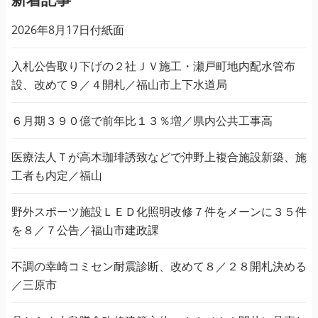
2026年8月17日付紙面
入札公告取り下げの２社ＪＶ施工・瀬戸町地内配水管布
設、改めて９／４開札／福山市上下水道局
６月期３９０億で前年比１３％増／県内公共工事高
医療法人Ｔが高木珈琲誘致などで沖野上複合施設新築、施
工者も内定／福山
野外スポーツ施設ＬＥＤ化照明改修７件をメーンに３５件
を８／７公告／福山市建政課
不調の幸崎コミセン耐震診断、改めて８／２８開札決める
／三原市