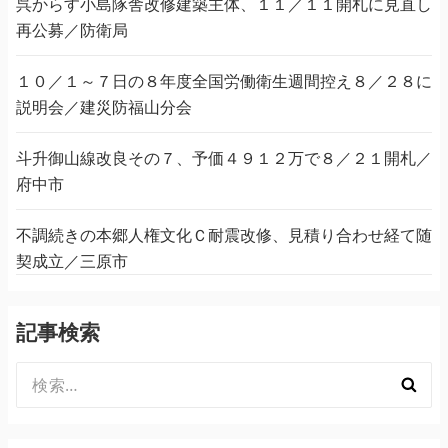
呉からす小島隊舎改修建築主体、１１／１１開札に見直し
再公募／防衛局
１０／１～７日の８年度全国労働衛生週間控え８／２８に
説明会／建災防福山分会
斗升御山線改良その７、予価４９１２万で８／２１開札／
府中市
不調続きの本郷人権文化Ｃ耐震改修、見積り合わせ経て随
契成立／三原市
記事検索
検
索: