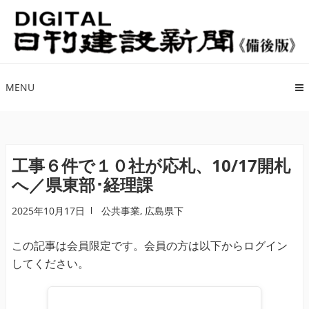
ナ
コ
ビ
ン
ゲ
テ
ー
ン
シ
ツ
MENU
ョ
へ
ン
ス
へ
キ
ス
ッ
工事６件で１０社が応札、10/17開札
キ
プ
へ／県東部･経理課
ッ
プ
2025年10月17日
公共事業
,
広島県下
この記事は会員限定です。会員の方は以下からログイン
してください。