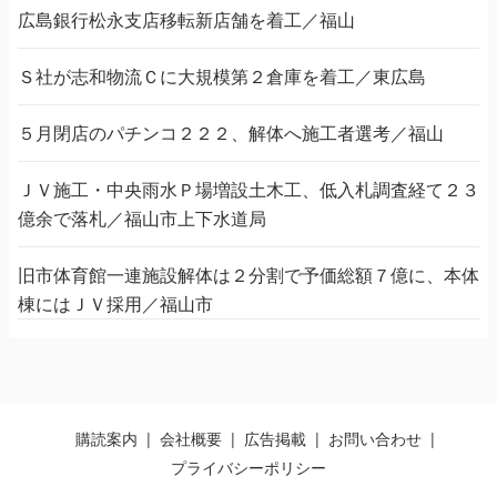
広島銀行松永支店移転新店舗を着工／福山
Ｓ社が志和物流Ｃに大規模第２倉庫を着工／東広島
５月閉店のパチンコ２２２、解体へ施工者選考／福山
ＪＶ施工・中央雨水Ｐ場増設土木工、低入札調査経て２３
億余で落札／福山市上下水道局
旧市体育館一連施設解体は２分割で予価総額７億に、本体
棟にはＪＶ採用／福山市
購読案内
会社概要
広告掲載
お問い合わせ
プライバシーポリシー