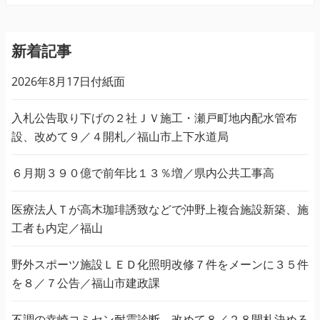
新着記事
2026年8月17日付紙面
入札公告取り下げの２社ＪＶ施工・瀬戸町地内配水管布
設、改めて９／４開札／福山市上下水道局
６月期３９０億で前年比１３％増／県内公共工事高
医療法人Ｔが高木珈琲誘致などで沖野上複合施設新築、施
工者も内定／福山
野外スポーツ施設ＬＥＤ化照明改修７件をメーンに３５件
を８／７公告／福山市建政課
不調の幸崎コミセン耐震診断、改めて８／２８開札決める