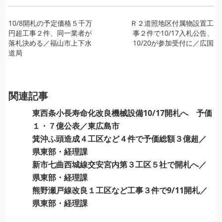
投
10/8開札の予定価格５千万
Ｒ２道照地区付属物設置工
円超工事２件、同一業者が
事２件で10/17入札公告、
稿
落札決める／福山市上下水
10/20が参加受付に／広国
ナ
道局
ビ
ゲ
ー
関連記事
シ
ョ
東西条小長寿命化改良機械設備10/17開札へ 予価
ン
１・７億公表／東広島市
箕沖ふ頭造成４工区など４件で予価総額３億超／
県東部・経理課
新市七曲西城線交安宮内第３工区５社で開札へ／
県東部・経理課
熊野瀬戸線改良１工区など工事３件で9/11開札／
県東部・経理課