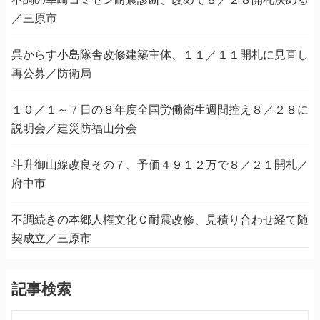
／三原市
呉からす小島隊舎改修建築主体、１１／１１開札に見直し
再公募／防衛局
１０／１～７日の８年度全国労働衛生週間控え８／２８に
説明会／建災防福山分会
斗升御山線改良その７、予価４９１２万で８／２１開札／
府中市
不調続きの本郷人権文化Ｃ耐震改修、見積り合わせ経て随
契成立／三原市
記事検索
検