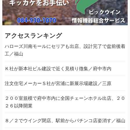
アクセスランキング
ハローズ川南モールにセリアも出店、設計完了で盆前後着
工／福山
Ｋ社が新本社ビル建設で近く見積り徴集／府中市内
注文住宅メーカーＳ社が宮浦に新展示場建設／三原
２００室規模で府中市内に全国チェーンホテル出店、２０
２６以降開業
８／２でウイング閉店、駅前からパチンコ店姿消す／福山