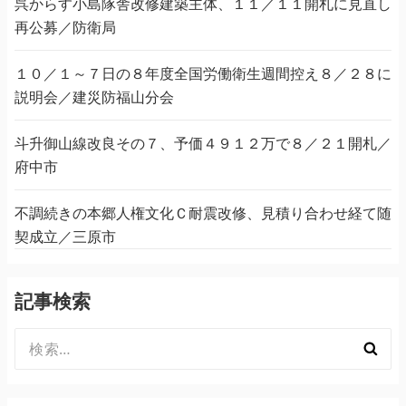
呉からす小島隊舎改修建築主体、１１／１１開札に見直し
再公募／防衛局
１０／１～７日の８年度全国労働衛生週間控え８／２８に
説明会／建災防福山分会
斗升御山線改良その７、予価４９１２万で８／２１開札／
府中市
不調続きの本郷人権文化Ｃ耐震改修、見積り合わせ経て随
契成立／三原市
記事検索
検
索: