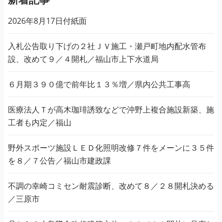
2026年8月17日付紙面
入札公告取り下げの２社ＪＶ施工・瀬戸町地内配水管布
設、改めて９／４開札／福山市上下水道局
６月期３９０億で前年比１３％増／県内公共工事高
医療法人Ｔが高木珈琲誘致などで沖野上複合施設新築、施
工者も内定／福山
野外スポーツ施設ＬＥＤ化照明改修７件をメーンに３５件
を８／７公告／福山市建政課
不調の幸崎コミセン耐震診断、改めて８／２８開札決める
／三原市