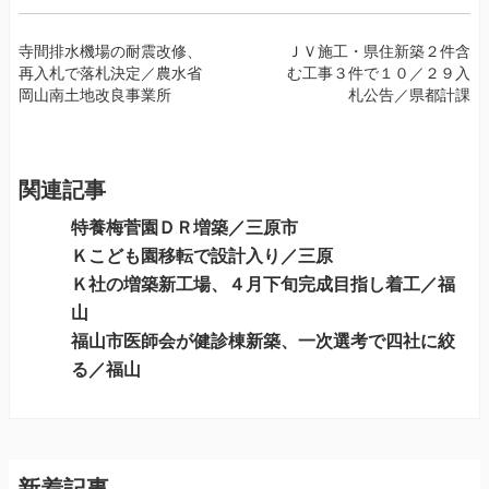
投
寺間排水機場の耐震改修、
ＪＶ施工・県住新築２件含
再入札で落札決定／農水省
む工事３件で１０／２９入
稿
岡山南土地改良事業所
札公告／県都計課
ナ
ビ
ゲ
ー
関連記事
シ
特養梅菅園ＤＲ増築／三原市
ョ
Ｋこども園移転で設計入り／三原
ン
Ｋ社の増築新工場、４月下旬完成目指し着工／福
山
福山市医師会が健診棟新築、一次選考で四社に絞
る／福山
新着記事