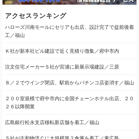
アクセスランキング
ハローズ川南モールにセリアも出店、設計完了で盆前後着
工／福山
Ｋ社が新本社ビル建設で近く見積り徴集／府中市内
注文住宅メーカーＳ社が宮浦に新展示場建設／三原
８／２でウイング閉店、駅前からパチンコ店姿消す／福山
２００室規模で府中市内に全国チェーンホテル出店、２０
２６以降開業
広島銀行松永支店移転新店舗を着工／福山
Ｓ社が志和物流Ｃに大規模第２倉庫を着工／東広島