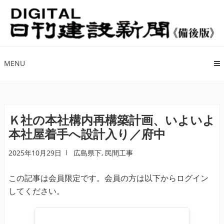
ナ
コ
ビ
ン
ゲ
テ
ー
ン
シ
ツ
MENU
ョ
へ
ン
ス
へ
キ
ス
ッ
Ｋ社の本社構内再構築計画、いよいよ
キ
プ
本社屋着手へ設計入り／府中
ッ
プ
2025年10月29日
広島県下
,
民間工事
この記事は会員限定です。会員の方は以下からログイン
してください。