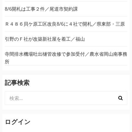
8/6開札は工事２件／尾道市契約課
Ｒ４８６貝ケ原工区改良8/6に４社で開札／県東部・三原
引野のＦ社が改築新社屋を着工／福山
寺間排水機場吐出樋管改修で参加受付／農水省岡山南事務
所
記事検索
検
索:
ログイン