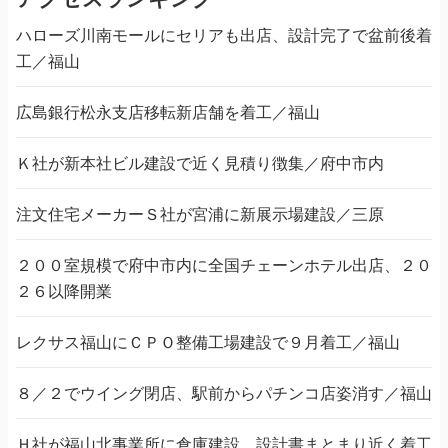
ハローズ川南モールにセリアも出店、設計完了で盆前後着
工／福山
広島銀行松永支店移転新店舗を着工／福山
Ｋ社が新本社ビル建設で近く見積り徴集／府中市内
注文住宅メーカーＳ社が宮浦に新展示場建設／三原
２００室規模で府中市内に全国チェーンホテル出店、２０
２６以降開業
レクサス福山にＣＰＯ整備工場建設で９月着工／福山
８／２でウイング閉店、駅前からパチンコ店姿消す／福山
Ｈ社が福山北事業所に倉庫建設、設計書まとまり近く着工