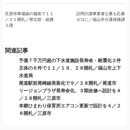
投
庄原停車場線の舗装で１１
訪問介護事業者公募も応募
／２１開札／県北部・総務
ゼロに／福山市介護保険課
稿
２課
ナ
ビ
ゲ
ー
関連記事
シ
予価７千万円超の下水道施設長寿命・耐震化２件
ョ
主体の６件で１１／１９、２８開札／福山市上下
ン
水道局
尾道駅前尾崎線美装化で９／２８開札／尾道市
リージョンプラザ長寿命化、３期改修へ設計を４
／２８開札／三原市
本郷ひまわり保育所エアコン更新で設計を４／２
８開札／三原市