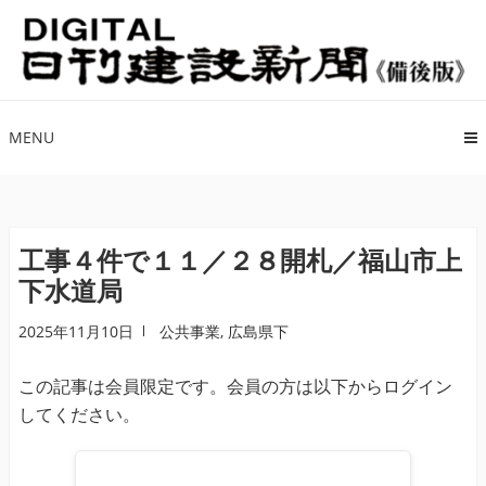
ナ
コ
ビ
ン
ゲ
テ
ー
ン
シ
ツ
MENU
ョ
へ
ン
ス
へ
キ
ス
ッ
工事４件で１１／２８開札／福山市上
キ
プ
下水道局
ッ
プ
2025年11月10日
公共事業
,
広島県下
この記事は会員限定です。会員の方は以下からログイン
してください。