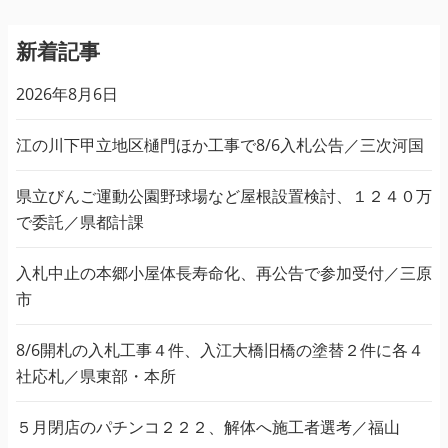
新着記事
2026年8月6日
江の川下甲立地区樋門ほか工事で8/6入札公告／三次河国
県立びんご運動公園野球場など屋根設置検討、１２４０万
で委託／県都計課
入札中止の本郷小屋体長寿命化、再公告で参加受付／三原
市
8/6開札の入札工事４件、入江大橋旧橋の塗替２件に各４
社応札／県東部・本所
５月閉店のパチンコ２２２、解体へ施工者選考／福山