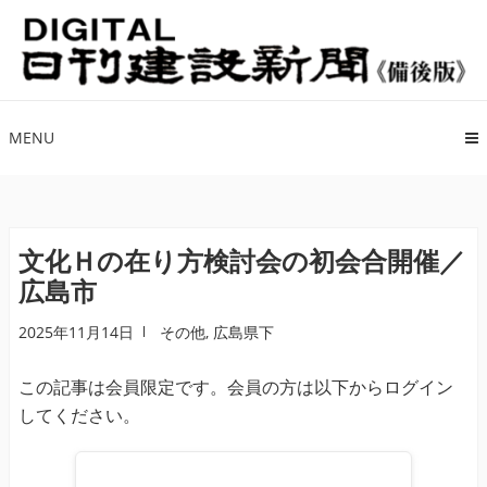
ナ
コ
ビ
ン
ゲ
テ
ー
ン
シ
ツ
MENU
ョ
へ
ン
ス
へ
キ
ス
ッ
文化Ｈの在り方検討会の初会合開催／
キ
プ
広島市
ッ
プ
2025年11月14日
その他
,
広島県下
この記事は会員限定です。会員の方は以下からログイン
してください。