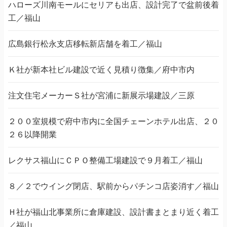
ハローズ川南モールにセリアも出店、設計完了で盆前後着
工／福山
広島銀行松永支店移転新店舗を着工／福山
Ｋ社が新本社ビル建設で近く見積り徴集／府中市内
注文住宅メーカーＳ社が宮浦に新展示場建設／三原
２００室規模で府中市内に全国チェーンホテル出店、２０
２６以降開業
レクサス福山にＣＰＯ整備工場建設で９月着工／福山
８／２でウイング閉店、駅前からパチンコ店姿消す／福山
Ｈ社が福山北事業所に倉庫建設、設計書まとまり近く着工
／福山