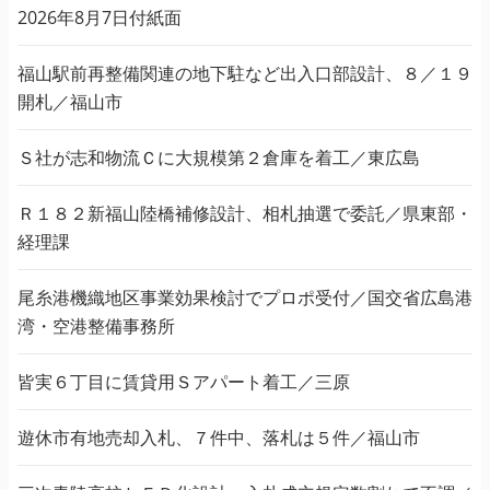
2026年8月7日付紙面
福山駅前再整備関連の地下駐など出入口部設計、８／１９
開札／福山市
Ｓ社が志和物流Ｃに大規模第２倉庫を着工／東広島
Ｒ１８２新福山陸橋補修設計、相札抽選で委託／県東部・
経理課
尾糸港機織地区事業効果検討でプロポ受付／国交省広島港
湾・空港整備事務所
皆実６丁目に賃貸用Ｓアパート着工／三原
遊休市有地売却入札、７件中、落札は５件／福山市