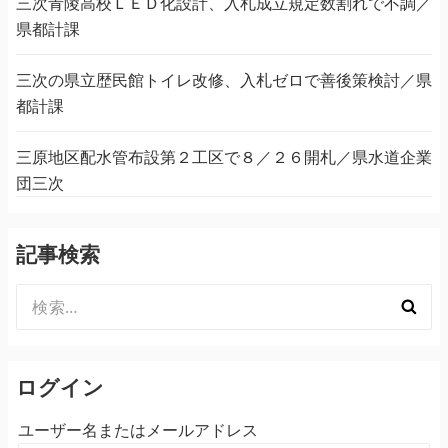
三次青陵高校ＬＥＤ化設計、入札成立規定数割れで不調／
県都計課
三次の県立歴民館トイレ改修、入札ゼロで善後策検討／県
都計課
三原地区配水管布設第２工区で８／２６開札／県水道企業
団三次
記事検索
検
索:
ログイン
ユーザー名またはメールアドレス