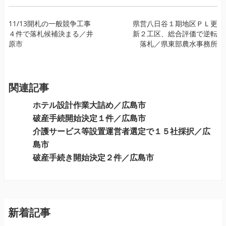
投
11/13開札の一般競争工事
県営八日谷１期地区ＰＬ更
４件で落札候補決まる／井
新２工区、総合評価で逆転
稿
原市
落札／県東部農水事務所
ナ
ビ
ゲ
ー
関連記事
シ
ホテル設計作業大詰め／広島市
ョ
破産手続開始決定１件／広島市
ン
介護サービス等設置運営者選定で１５社採択／広
島市
破産手続き開始決定２件／広島市
新着記事