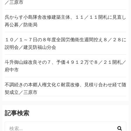
／三原市
呉からす小島隊舎改修建築主体、１１／１１開札に見直し
再公募／防衛局
１０／１～７日の８年度全国労働衛生週間控え８／２８に
説明会／建災防福山分会
斗升御山線改良その７、予価４９１２万で８／２１開札／
府中市
不調続きの本郷人権文化Ｃ耐震改修、見積り合わせ経て随
契成立／三原市
記事検索
検