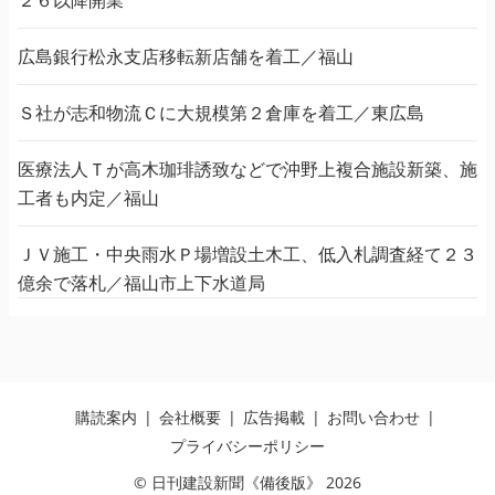
広島銀行松永支店移転新店舗を着工／福山
Ｓ社が志和物流Ｃに大規模第２倉庫を着工／東広島
医療法人Ｔが高木珈琲誘致などで沖野上複合施設新築、施
工者も内定／福山
ＪＶ施工・中央雨水Ｐ場増設土木工、低入札調査経て２３
億余で落札／福山市上下水道局
購読案内
会社概要
広告掲載
お問い合わせ
プライバシーポリシー
© 日刊建設新聞《備後版》 2026