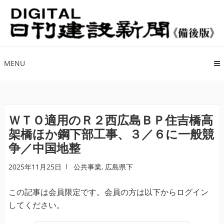
ナ
コ
ビ
ン
ゲ
テ
ー
ン
シ
ツ
MENU
ョ
へ
ン
ス
へ
キ
ス
ッ
ＷＴＯ適用のＲ２西広島ＢＰ住吉橋高
キ
プ
架橋ほか鋼下部工事、３／６に一般競
ッ
争／中国地整
プ
2025年11月25日
公共事業
,
広島県下
この記事は会員限定です。会員の方は以下からログイン
してください。