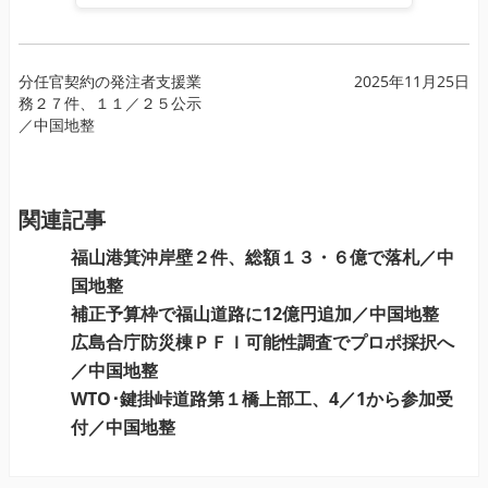
投
分任官契約の発注者支援業
2025年11月25日
務２７件、１１／２５公示
稿
／中国地整
ナ
ビ
ゲ
ー
関連記事
シ
福山港箕沖岸壁２件、総額１３・６億で落札／中
ョ
国地整
ン
補正予算枠で福山道路に12億円追加／中国地整
広島合庁防災棟ＰＦＩ可能性調査でプロポ採択へ
／中国地整
WTO･鍵掛峠道路第１橋上部工、4／1から参加受
付／中国地整