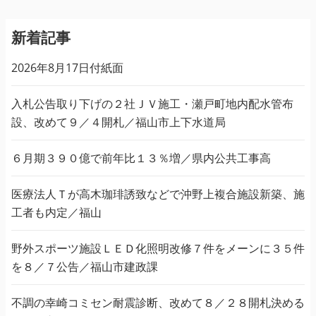
新着記事
2026年8月17日付紙面
入札公告取り下げの２社ＪＶ施工・瀬戸町地内配水管布
設、改めて９／４開札／福山市上下水道局
６月期３９０億で前年比１３％増／県内公共工事高
医療法人Ｔが高木珈琲誘致などで沖野上複合施設新築、施
工者も内定／福山
野外スポーツ施設ＬＥＤ化照明改修７件をメーンに３５件
を８／７公告／福山市建政課
不調の幸崎コミセン耐震診断、改めて８／２８開札決める