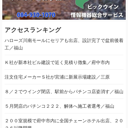
アクセスランキング
ハローズ川南モールにセリアも出店、設計完了で盆前後着
工／福山
Ｋ社が新本社ビル建設で近く見積り徴集／府中市内
注文住宅メーカーＳ社が宮浦に新展示場建設／三原
８／２でウイング閉店、駅前からパチンコ店姿消す／福山
５月閉店のパチンコ２２２、解体へ施工者選考／福山
２００室規模で府中市内に全国チェーンホテル出店、２０
２６以降開業