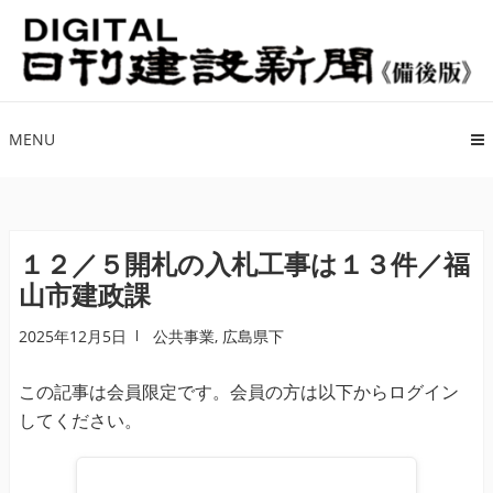
ナ
コ
ビ
ン
ゲ
テ
ー
ン
シ
ツ
MENU
ョ
へ
ン
ス
へ
キ
ス
ッ
１２／５開札の入札工事は１３件／福
キ
プ
山市建政課
ッ
プ
2025年12月5日
公共事業
,
広島県下
この記事は会員限定です。会員の方は以下からログイン
してください。