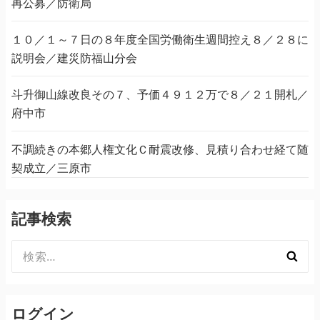
再公募／防衛局
１０／１～７日の８年度全国労働衛生週間控え８／２８に
説明会／建災防福山分会
斗升御山線改良その７、予価４９１２万で８／２１開札／
府中市
不調続きの本郷人権文化Ｃ耐震改修、見積り合わせ経て随
契成立／三原市
記事検索
検
索:
ログイン