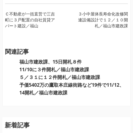
投
Ｃ不動産が一括直営で三吉
３小中屋体長寿命化改修関
町に３戸配置の自社賃貸ア
連設備設計で１２／１０開
稿
パート建設／福山
札／福山市建政課
ナ
ビ
ゲ
ー
関連記事
シ
福山市建政課、15日開札８件
ョ
11/10に３件開札／福山市建政課
ン
５／３１に１２件開札／福山市建政課
予価5402万の鷹取本庄線街路など19件で11/12、
14開札／福山市建政課
新着記事