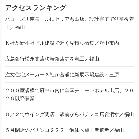
アクセスランキング
ハローズ川南モールにセリアも出店、設計完了で盆前後着
工／福山
Ｋ社が新本社ビル建設で近く見積り徴集／府中市内
広島銀行松永支店移転新店舗を着工／福山
注文住宅メーカーＳ社が宮浦に新展示場建設／三原
２００室規模で府中市内に全国チェーンホテル出店、２０
２６以降開業
８／２でウイング閉店、駅前からパチンコ店姿消す／福山
５月閉店のパチンコ２２２、解体へ施工者選考／福山