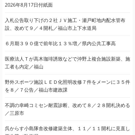
2026年8月17日付紙面
入札公告取り下げの２社ＪＶ施工・瀬戸町地内配水管布
設、改めて９／４開札／福山市上下水道局
６月期３９０億で前年比１３％増／県内公共工事高
医療法人Ｔが高木珈琲誘致などで沖野上複合施設新築、施
工者も内定／福山
野外スポーツ施設ＬＥＤ化照明改修７件をメーンに３５件
を８／７公告／福山市建政課
不調の幸崎コミセン耐震診断、改めて８／２８開札決める
／三原市
呉からす小島隊舎改修建築主体、１１／１１開札に見直し