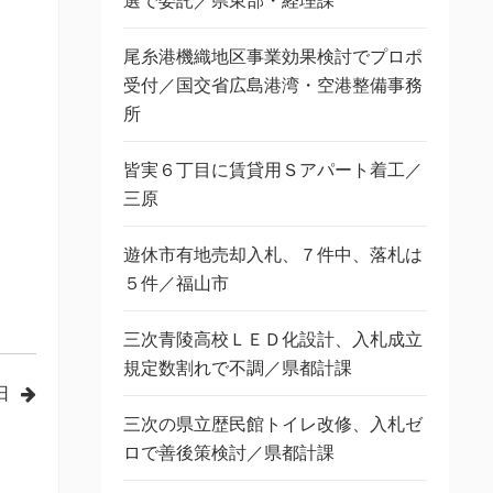
選で委託／県東部・経理課
尾糸港機織地区事業効果検討でプロポ
受付／国交省広島港湾・空港整備事務
所
皆実６丁目に賃貸用Ｓアパート着工／
三原
遊休市有地売却入札、７件中、落札は
５件／福山市
三次青陵高校ＬＥＤ化設計、入札成立
規定数割れで不調／県都計課
日
三次の県立歴民館トイレ改修、入札ゼ
ロで善後策検討／県都計課