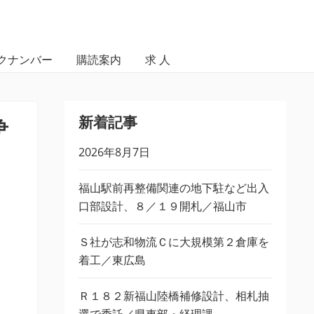
クナンバー
購読案内
求 人
新着記事
争
2026年8月7日
福山駅前再整備関連の地下駐など出入
口部設計、８／１９開札／福山市
Ｓ社が志和物流Ｃに大規模第２倉庫を
着工／東広島
Ｒ１８２新福山陸橋補修設計、相札抽