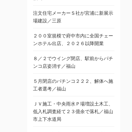
注文住宅メーカーＳ社が宮浦に新展示
場建設／三原
２００室規模で府中市内に全国チェー
ンホテル出店、２０２６以降開業
８／２でウイング閉店、駅前からパチ
ンコ店姿消す／福山
５月閉店のパチンコ２２２、解体へ施
工者選考／福山
ＪＶ施工・中央雨水Ｐ場増設土木工、
低入札調査経て２３億余で落札／福山
市上下水道局