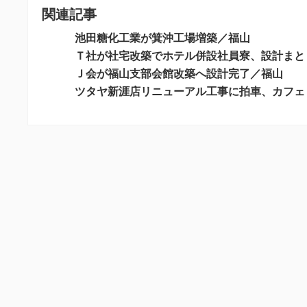
関連記事
ゲ
ー
池田糖化工業が箕沖工場増築／福山
シ
Ｔ社が社宅改築でホテル併設社員寮、設計まと
Ｊ会が福山支部会館改築へ設計完了／福山
ョ
ツタヤ新涯店リニューアル工事に拍車、カフェ
ン