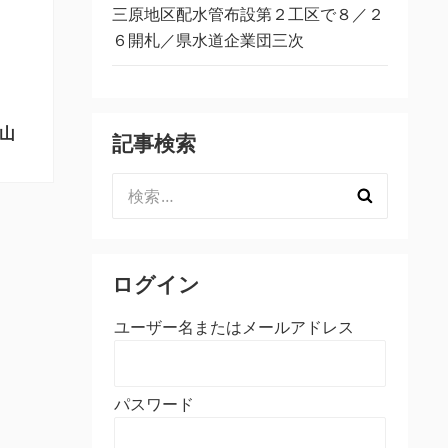
三原地区配水管布設第２工区で８／２
６開札／県水道企業団三次
山
記事検索
検
索:
ログイン
ユーザー名またはメールアドレス
パスワード