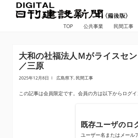
ナ
コ
ビ
ン
ゲ
テ
TOP
公共事業
民間工事
ー
ン
シ
ツ
ョ
へ
ン
ス
大和の社福法人Ｍがライスセン
へ
キ
／三原
ス
ッ
キ
プ
2025年12月8日
広島県下
,
民間工事
ッ
プ
この記事は会員限定です。会員の方は以下からログイ
既存ユーザのロ
ユーザー名またはメール