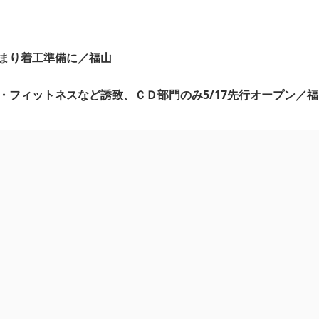
まり着工準備に／福山
・フィットネスなど誘致、ＣＤ部門のみ5/17先行オープン／福