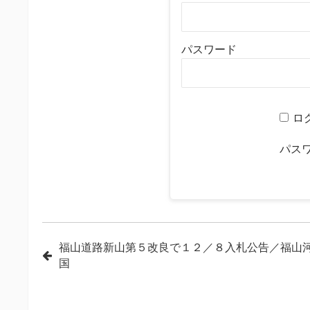
パスワード
ロ
パス
投
福山道路新山第５改良で１２／８入札公告／福山
国
稿
ナ
ビ