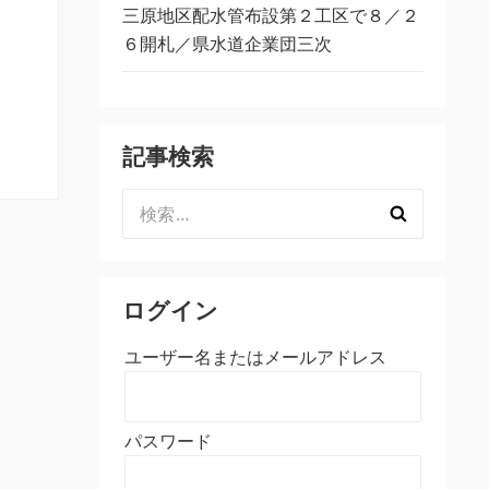
三原地区配水管布設第２工区で８／２
６開札／県水道企業団三次
記事検索
検
索:
ログイン
ユーザー名またはメールアドレス
パスワード