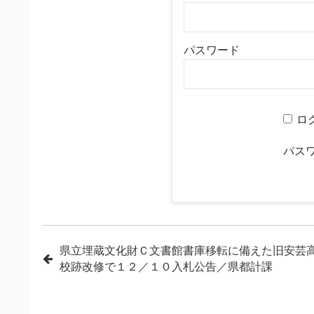
パスワード
ロ
パス
投
県立埋蔵文化財Ｃ文書館書庫移転に備えた旧安芸
校跡改修で１２／１０入札公告／県都計課
稿
ナ
ビ