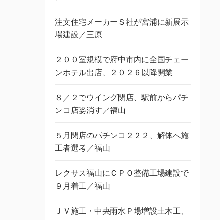
注文住宅メーカーＳ社が宮浦に新展示
場建設／三原
２００室規模で府中市内に全国チェー
ンホテル出店、２０２６以降開業
８／２でウイング閉店、駅前からパチ
ンコ店姿消す／福山
５月閉店のパチンコ２２２、解体へ施
工者選考／福山
レクサス福山にＣＰＯ整備工場建設で
９月着工／福山
ＪＶ施工・中央雨水Ｐ場増設土木工、