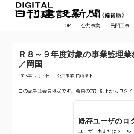
ナ
コ
ビ
ン
ゲ
テ
TOP
公共事業
民間工事
ー
ン
シ
ツ
ョ
へ
ン
ス
Ｒ８～９年度対象の事業監理業
へ
キ
／岡国
ス
ッ
キ
プ
2025年12月10日
公共事業
,
岡山県下
ッ
プ
この記事は会員限定です。会員の方は以下からログイ
既存ユーザのロ
ユーザー名またはメール