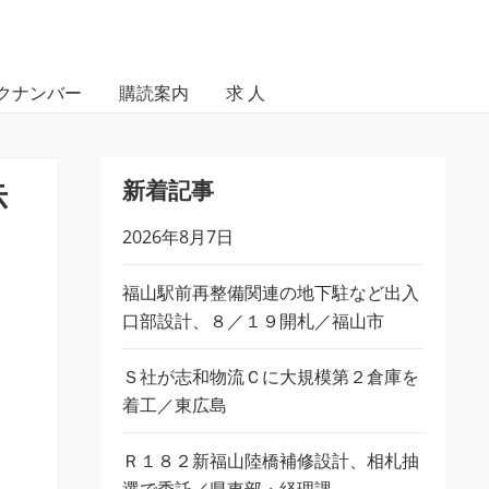
クナンバー
購読案内
求 人
新着記事
示
2026年8月7日
福山駅前再整備関連の地下駐など出入
口部設計、８／１９開札／福山市
Ｓ社が志和物流Ｃに大規模第２倉庫を
着工／東広島
Ｒ１８２新福山陸橋補修設計、相札抽