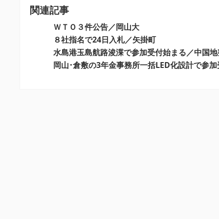
関連記事
ゲ
ー
ＷＴＯ３件公告／岡山大
シ
８社指名で24日入札／矢掛町
水島港玉島航路浚渫で参加受付始まる／中国地
ョ
岡山･倉敷の3年金事務所一括LED化設計で参
ン