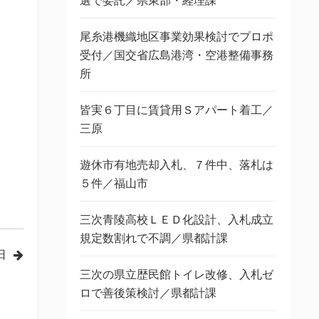
選で委託／県東部・経理課
尾糸港機織地区事業効果検討でプロポ
受付／国交省広島港湾・空港整備事務
所
皆実６丁目に賃貸用Ｓアパート着工／
三原
遊休市有地売却入札、７件中、落札は
５件／福山市
三次青陵高校ＬＥＤ化設計、入札成立
規定数割れで不調／県都計課
日
三次の県立歴民館トイレ改修、入札ゼ
ロで善後策検討／県都計課