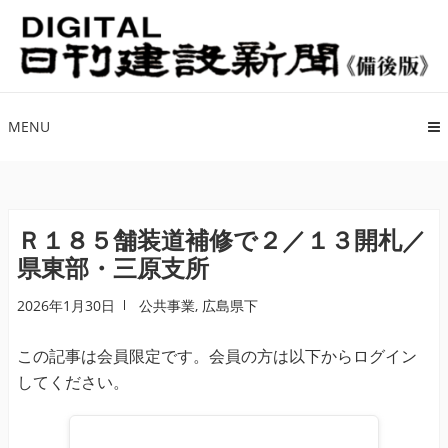
ナ
コ
ビ
ン
ゲ
テ
ー
ン
シ
ツ
MENU
ョ
へ
ン
ス
へ
キ
ス
ッ
Ｒ１８５舗装道補修で２／１３開札／
キ
プ
県東部・三原支所
ッ
プ
2026年1月30日
公共事業
,
広島県下
この記事は会員限定です。会員の方は以下からログイン
してください。