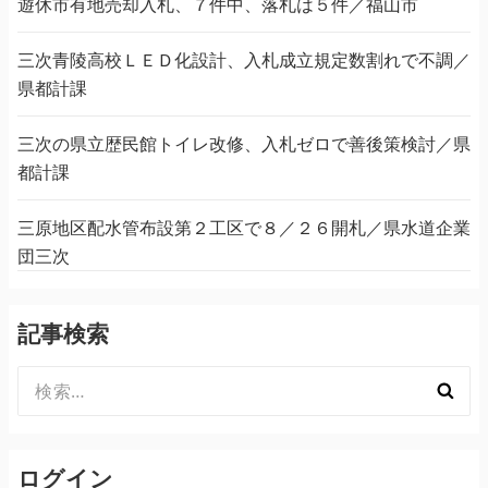
遊休市有地売却入札、７件中、落札は５件／福山市
三次青陵高校ＬＥＤ化設計、入札成立規定数割れで不調／
県都計課
三次の県立歴民館トイレ改修、入札ゼロで善後策検討／県
都計課
三原地区配水管布設第２工区で８／２６開札／県水道企業
団三次
記事検索
検
索:
ログイン