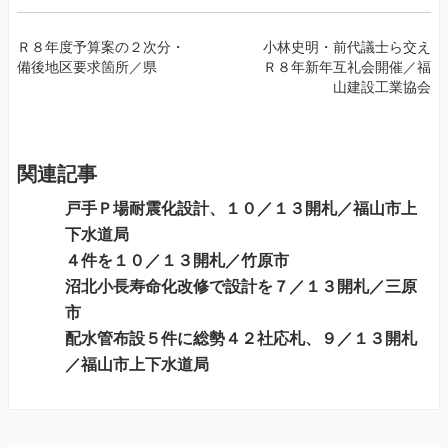
投
Ｒ８年度予算案の２次分・
小林史明・前代議士ら交え
備後地区要求箇所／県
Ｒ８年新年互礼会開催／福
稿
山建設工業協会
ナ
ビ
ゲ
ー
関連記事
シ
戸手Ｐ場耐震化設計、１０／１３開札／福山市上
ョ
下水道局
ン
４件を１０／１３開札／竹原市
沼北小長寿命化改修で設計を７／１３開札／三原
市
配水管布設５件に総勢４２社応札、９／１３開札
／福山市上下水道局