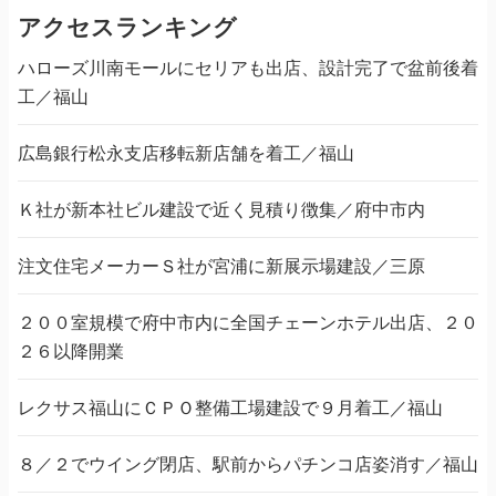
アクセスランキング
ハローズ川南モールにセリアも出店、設計完了で盆前後着
工／福山
広島銀行松永支店移転新店舗を着工／福山
Ｋ社が新本社ビル建設で近く見積り徴集／府中市内
注文住宅メーカーＳ社が宮浦に新展示場建設／三原
２００室規模で府中市内に全国チェーンホテル出店、２０
２６以降開業
レクサス福山にＣＰＯ整備工場建設で９月着工／福山
８／２でウイング閉店、駅前からパチンコ店姿消す／福山