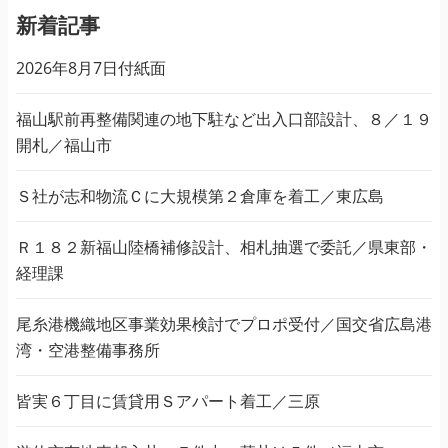
新着記事
2026年8月7日付紙面
福山駅前再整備関連の地下駐など出入口部設計、８／１９
開札／福山市
Ｓ社が志和物流Ｃに大規模第２倉庫を着工／東広島
Ｒ１８２新福山陸橋補修設計、相札抽選で委託／県東部・
経理課
尾糸港機織地区事業効果検討でプロポ受付／国交省広島港
湾・空港整備事務所
皆実６丁目に賃貸用Ｓアパート着工／三原