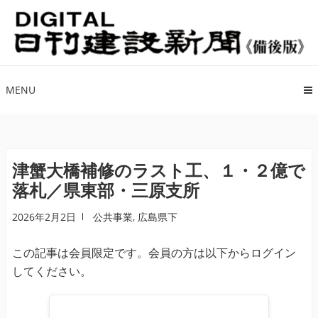
ナ
コ
ビ
ン
ゲ
テ
ー
ン
シ
ツ
MENU
ョ
へ
ン
ス
へ
キ
ス
ッ
津蟹大橋補修のラスト工、１・２億で
キ
プ
落札／県東部・三原支所
ッ
プ
2026年2月2日
公共事業
,
広島県下
この記事は会員限定です。会員の方は以下からログイン
してください。