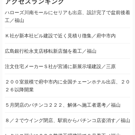
アクセスランキング
ハローズ川南モールにセリアも出店、設計完了で盆前後着
工／福山
Ｋ社が新本社ビル建設で近く見積り徴集／府中市内
広島銀行松永支店移転新店舗を着工／福山
注文住宅メーカーＳ社が宮浦に新展示場建設／三原
２００室規模で府中市内に全国チェーンホテル出店、２０
２６以降開業
５月閉店のパチンコ２２２、解体へ施工者選考／福山
８／２でウイング閉店、駅前からパチンコ店姿消す／福山