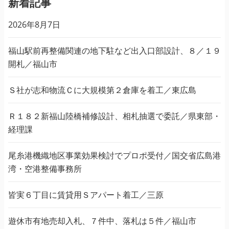
新着記事
2026年8月7日
福山駅前再整備関連の地下駐など出入口部設計、８／１９
開札／福山市
Ｓ社が志和物流Ｃに大規模第２倉庫を着工／東広島
Ｒ１８２新福山陸橋補修設計、相札抽選で委託／県東部・
経理課
尾糸港機織地区事業効果検討でプロポ受付／国交省広島港
湾・空港整備事務所
皆実６丁目に賃貸用Ｓアパート着工／三原
遊休市有地売却入札、７件中、落札は５件／福山市