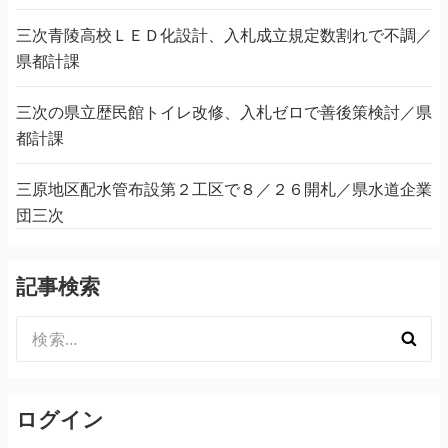
三次青陵高校ＬＥＤ化設計、入札成立規定数割れで不調／
県都計課
三次の県立歴民館トイレ改修、入札ゼロで善後策検討／県
都計課
三原地区配水管布設第２工区で８／２６開札／県水道企業
団三次
記事検索
検
索:
ログイン