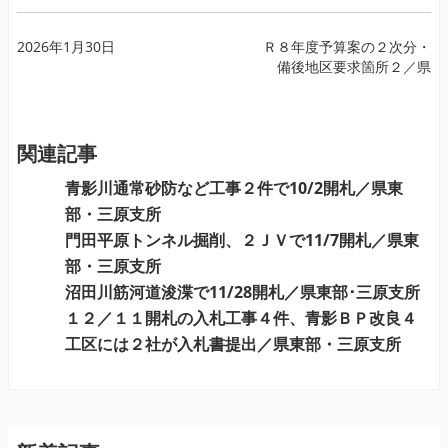
投
2026年1月30日
Ｒ８年度予算案の２次分・
備後地区要求箇所２／県
稿
ナ
ビ
ゲ
関連記事
ー
青影川通常砂防など工事２件で10/2開札／県東
シ
部・三原支所
ョ
門田平原トンネル掘削、２ＪＶで11/7開札／県東
ン
部・三原支所
沼田川筋河道浚渫で11/28開札／県東部･三原支所
１２／１１開札の入札工事４件、青影ＢＰ改良４
工区には２社が入札書提出／県東部・三原支所