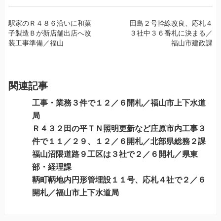
投
駅家のＲ４８６沿いに和菓
田島２号幹線改良、応札４
子製造Ｂが新店舗出店へ改
３社中３６番札に決まる／
稿
装工事準備／福山
福山市建政課
ナ
ビ
ゲ
ー
関連記事
シ
工事・業務３件で１２／６開札／福山市上下水道
ョ
局
ン
Ｒ４３２田の平ＴＮ照明更新など庄原市内工事３
件で１１／２９、１２／６開札／北部県総務２課
福山沼隈道路９工区は３社で２／６開札／県東
部・経理課
鞆町鞆地内円形管埋設１１号、応札４社で２／６
開札／福山市上下水道局