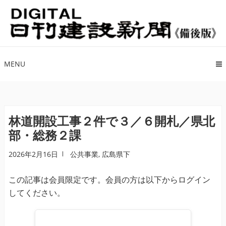
ナ
コ
ビ
ン
ゲ
テ
ー
ン
シ
ツ
MENU
ョ
へ
ン
ス
へ
キ
ス
ッ
林道開設工事２件で３／６開札／県北
キ
プ
部・総務２課
ッ
プ
2026年2月16日
公共事業
,
広島県下
この記事は会員限定です。会員の方は以下からログイン
してください。