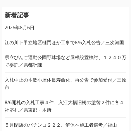
新着記事
2026年8月6日
江の川下甲立地区樋門ほか工事で8/6入札公告／三次河国
県立びんご運動公園野球場など屋根設置検討、１２４０万
で委託／県都計課
入札中止の本郷小屋体長寿命化、再公告で参加受付／三原
市
8/6開札の入札工事４件、入江大橋旧橋の塗替２件に各４
社応札／県東部・本所
５月閉店のパチンコ２２２、解体へ施工者選考／福山