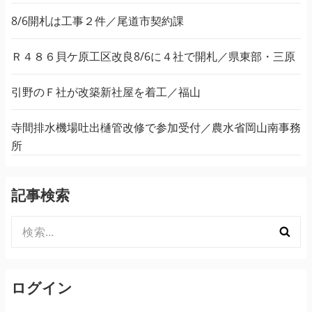
8/6開札は工事２件／尾道市契約課
Ｒ４８６貝ケ原工区改良8/6に４社で開札／県東部・三原
引野のＦ社が改築新社屋を着工／福山
寺間排水機場吐出樋管改修で参加受付／農水省岡山南事務
所
記事検索
検
索:
ログイン