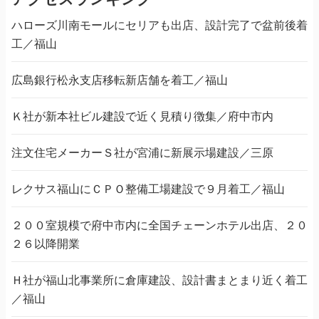
ハローズ川南モールにセリアも出店、設計完了で盆前後着
工／福山
広島銀行松永支店移転新店舗を着工／福山
Ｋ社が新本社ビル建設で近く見積り徴集／府中市内
注文住宅メーカーＳ社が宮浦に新展示場建設／三原
レクサス福山にＣＰＯ整備工場建設で９月着工／福山
２００室規模で府中市内に全国チェーンホテル出店、２０
２６以降開業
Ｈ社が福山北事業所に倉庫建設、設計書まとまり近く着工
／福山