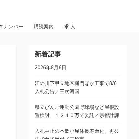
クナンバー
購読案内
求 人
新着記事
2026年8月6日
江の川下甲立地区樋門ほか工事で8/6
入札公告／三次河国
県立びんご運動公園野球場など屋根設
置検討、１２４０万で委託／県都計課
入札中止の本郷小屋体長寿命化、再公