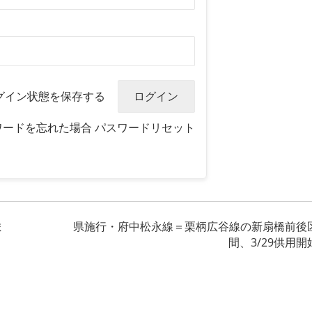
グイン状態を保存する
ワードを忘れた場合
パスワードリセット
ま
県施行・府中松永線＝栗柄広谷線の新扇橋前後
間、3/29供用開