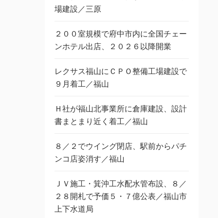
場建設／三原
２００室規模で府中市内に全国チェー
ンホテル出店、２０２６以降開業
レクサス福山にＣＰＯ整備工場建設で
９月着工／福山
Ｈ社が福山北事業所に倉庫建設、設計
書まとまり近く着工／福山
８／２でウイング閉店、駅前からパチ
ンコ店姿消す／福山
ＪＶ施工・箕沖工水配水管布設、８／
２８開札で予価５・７億公表／福山市
上下水道局