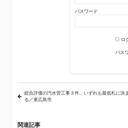
パスワード
ロ
パス
投
総合評価の汚水管工事３件、いずれも最低札に決
る／東広島市
稿
ナ
ビ
関連記事
ゲ