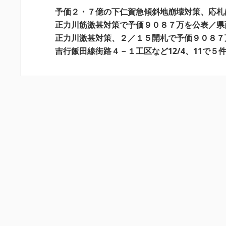
ー
予価２・７億の下仁賀急傾斜地崩壊対策、応札
シ
正力川筋激甚対策で予価９０８７万を公表／県
正力川激甚対策、２／１５開札で予価９０８７
ョ
吉行飯田線街路４－１工区など12/4、11で
ン