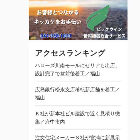
アクセスランキング
ハローズ川南モールにセリアも出店、
設計完了で盆前後着工／福山
広島銀行松永支店移転新店舗を着工／
福山
Ｋ社が新本社ビル建設で近く見積り徴
集／府中市内
注文住宅メーカーＳ社が宮浦に新展示