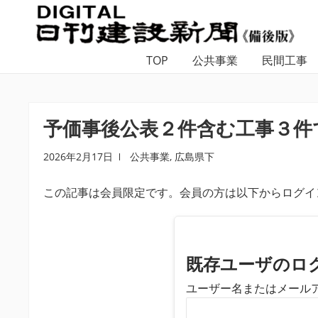
ナ
コ
ビ
ン
ゲ
テ
TOP
公共事業
民間工事
ー
ン
シ
ツ
ョ
へ
ン
ス
予価事後公表２件含む工事３件で
へ
キ
ス
ッ
2026年2月17日
公共事業
,
広島県下
キ
プ
この記事は会員限定です。会員の方は以下からログイ
ッ
プ
既存ユーザのロ
ユーザー名またはメール