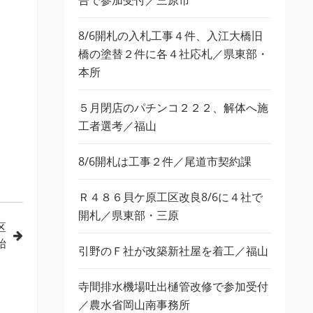
告で参加受付／三原市
8/6開札の入札工事４件、入江大橋旧
橋の塗替２件に各４社応札／県東部・
本所
５月閉店のパチンコ２２２、解体へ施
工者選考／福山
8/6開札は工事２件／尾道市契約課
Ｒ４８６貝ケ原工区改良8/6に４社で
開札／県東部・三原
区
始
引野のＦ社が改築新社屋を着工／福山
寺間排水機場吐出樋管改修で参加受付
／農水省岡山南事務所