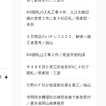
告で参加受付／三原市
8/6開札の入札工事４件、入江大橋旧
橋の塗替２件に各４社応札／県東部・
本所
５月閉店のパチンコ２２２、解体へ施
工者選考／福山
8/6開札は工事２件／尾道市契約課
Ｒ４８６貝ケ原工区改良8/6に４社で
開札／県東部・三原
市
引野のＦ社が改築新社屋を着工／福山
寺間排水機場吐出樋管改修で参加受付
／農水省岡山南事務所