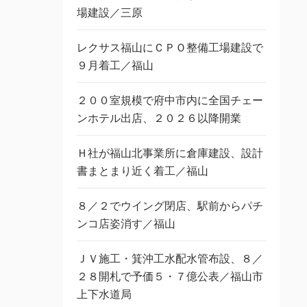
場建設／三原
レクサス福山にＣＰＯ整備工場建設で
９月着工／福山
２００室規模で府中市内に全国チェー
ンホテル出店、２０２６以降開業
Ｈ社が福山北事業所に倉庫建設、設計
書まとまり近く着工／福山
８／２でウイング閉店、駅前からパチ
ンコ店姿消す／福山
ＪＶ施工・箕沖工水配水管布設、８／
２８開札で予価５・７億公表／福山市
上下水道局