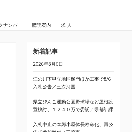
クナンバー
購読案内
求 人
新着記事
2026年8月6日
江の川下甲立地区樋門ほか工事で8/6
入札公告／三次河国
県立びんご運動公園野球場など屋根設
置検討、１２４０万で委託／県都計課
入札中止の本郷小屋体長寿命化、再公