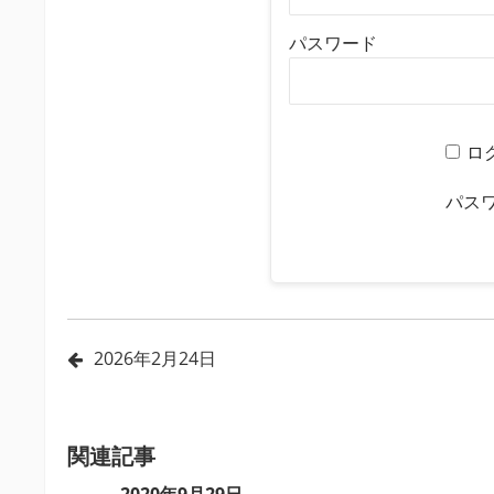
パスワード
ロ
パス
投
2026年2月24日
稿
ナ
ビ
関連記事
ゲ