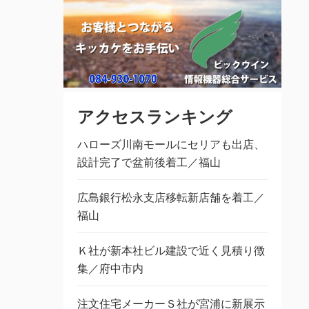
アクセスランキング
ハローズ川南モールにセリアも出店、
設計完了で盆前後着工／福山
広島銀行松永支店移転新店舗を着工／
福山
Ｋ社が新本社ビル建設で近く見積り徴
集／府中市内
注文住宅メーカーＳ社が宮浦に新展示