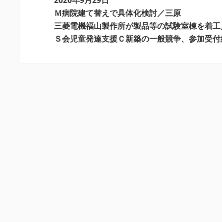
2020年9月29日
ー
Ｍ病院建て替えで具体化検討／三原
シ
三菱電機福山製作所が製品等の試験室棟を着工
ョ
Ｓ会児童発達支援Ｃ新築の一般競争、参加受付
ン