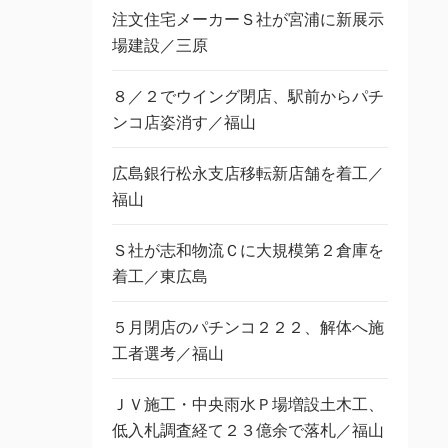
注文住宅メーカーＳ社が宮浦に新展示
場建設／三原
８／２でウイング閉店、駅前からパチ
ンコ店姿消す／福山
広島銀行松永支店移転新店舗を着工／
福山
Ｓ社が志和物流Ｃに大規模第２倉庫を
着工／東広島
５月閉店のパチンコ２２２、解体へ施
工者選考／福山
ＪＶ施工・中央雨水Ｐ場増設土木工、
低入札調査経て２３億余で落札／福山