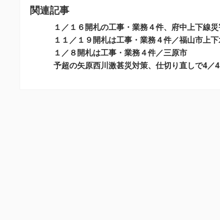
関連記事
ゲ
ー
１／１６開札の工事・業務４件、府中上下線災
シ
１１／１９開札は工事・業務４件／福山市上下
１／８開札は工事・業務４件／三原市
ョ
予超の矢原西川激甚災対策、仕切り直しで4／
ン