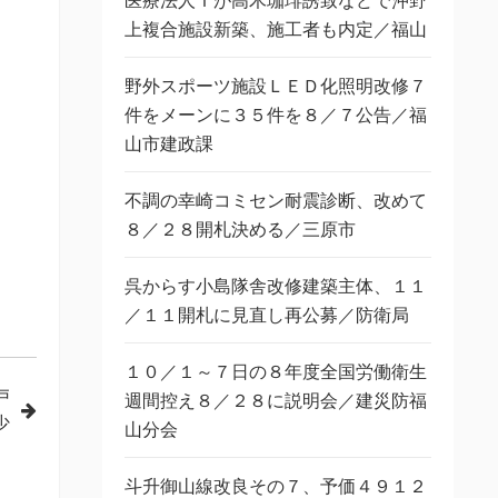
医療法人Ｔが高木珈琲誘致などで沖野
上複合施設新築、施工者も内定／福山
野外スポーツ施設ＬＥＤ化照明改修７
件をメーンに３５件を８／７公告／福
山市建政課
不調の幸崎コミセン耐震診断、改めて
８／２８開札決める／三原市
呉からす小島隊舎改修建築主体、１１
／１１開札に見直し再公募／防衛局
１０／１～７日の８年度全国労働衛生
戸
週間控え８／２８に説明会／建災防福
少
山分会
斗升御山線改良その７、予価４９１２