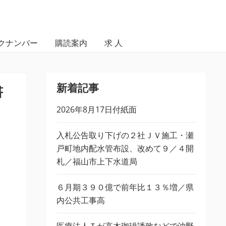
クナンバー
購読案内
求 人
新着記事
書
2026年8月17日付紙面
入札公告取り下げの２社ＪＶ施工・瀬
戸町地内配水管布設、改めて９／４開
札／福山市上下水道局
６月期３９０億で前年比１３％増／県
内公共工事高