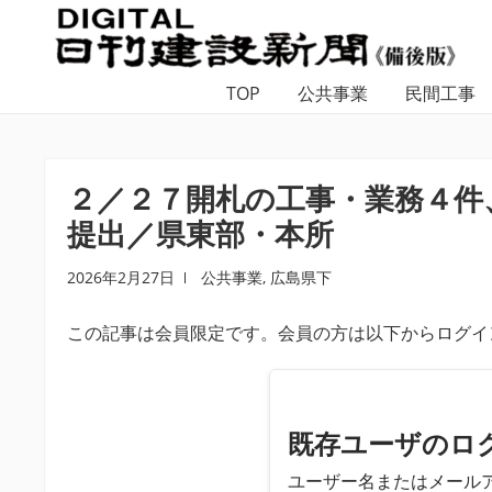
ナ
コ
ビ
ン
ゲ
テ
TOP
公共事業
民間工事
ー
ン
シ
ツ
ョ
へ
ン
ス
２／２７開札の工事・業務４件
へ
キ
提出／県東部・本所
ス
ッ
キ
プ
2026年2月27日
公共事業
,
広島県下
ッ
プ
この記事は会員限定です。会員の方は以下からログイ
既存ユーザのロ
ユーザー名またはメール