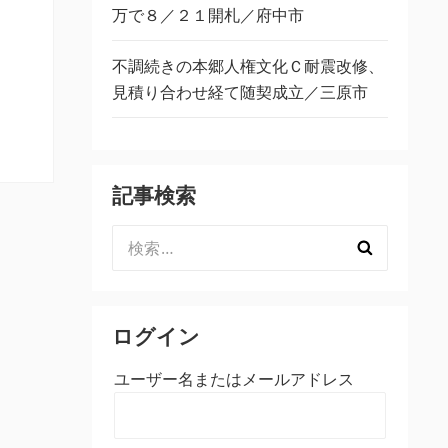
万で８／２１開札／府中市
不調続きの本郷人権文化Ｃ耐震改修、
見積り合わせ経て随契成立／三原市
記事検索
検
索:
ログイン
ユーザー名またはメールアドレス