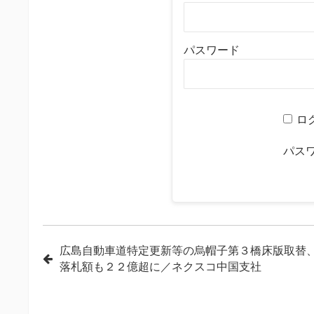
パスワード
ロ
パス
投
広島自動車道特定更新等の烏帽子第３橋床版取替
落札額も２２億超に／ネクスコ中国支社
稿
ナ
ビ