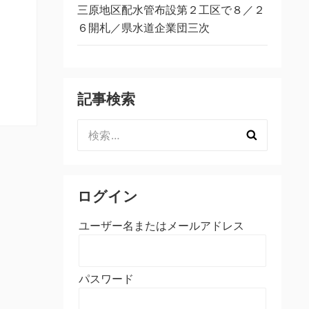
三原地区配水管布設第２工区で８／２
６開札／県水道企業団三次
記事検索
検
索:
ログイン
ユーザー名またはメールアドレス
パスワード