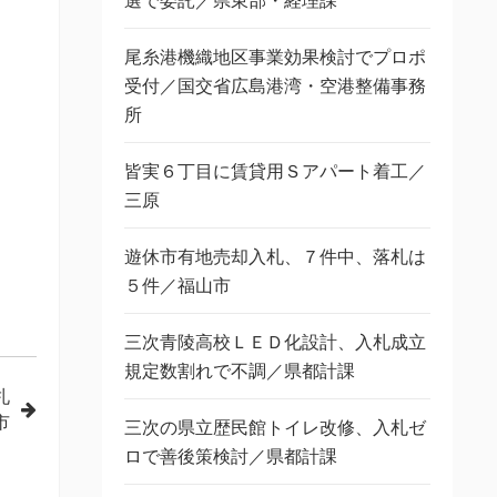
選で委託／県東部・経理課
尾糸港機織地区事業効果検討でプロポ
受付／国交省広島港湾・空港整備事務
所
皆実６丁目に賃貸用Ｓアパート着工／
三原
遊休市有地売却入札、７件中、落札は
５件／福山市
三次青陵高校ＬＥＤ化設計、入札成立
規定数割れで不調／県都計課
札
市
三次の県立歴民館トイレ改修、入札ゼ
ロで善後策検討／県都計課