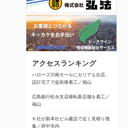
アクセスランキング
ハローズ川南モールにセリアも出店、
設計完了で盆前後着工／福山
広島銀行松永支店移転新店舗を着工／
福山
Ｋ社が新本社ビル建設で近く見積り徴
集／府中市内