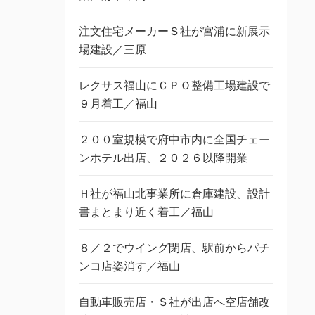
注文住宅メーカーＳ社が宮浦に新展示
場建設／三原
レクサス福山にＣＰＯ整備工場建設で
９月着工／福山
２００室規模で府中市内に全国チェー
ンホテル出店、２０２６以降開業
Ｈ社が福山北事業所に倉庫建設、設計
書まとまり近く着工／福山
８／２でウイング閉店、駅前からパチ
ンコ店姿消す／福山
自動車販売店・Ｓ社が出店へ空店舗改