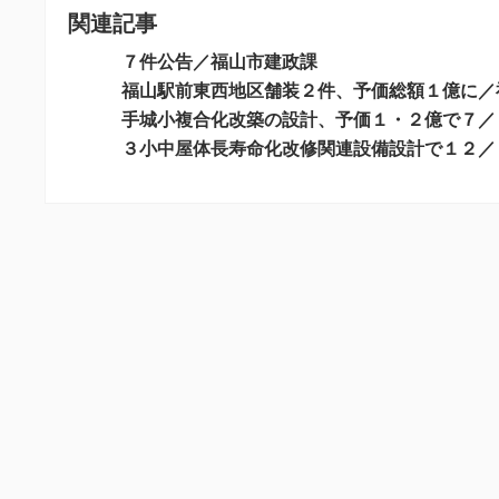
関連記事
ゲ
ー
７件公告／福山市建政課
シ
福山駅前東西地区舗装２件、予価総額１億に／
手城小複合化改築の設計、予価１・２億で７／
ョ
３小中屋体長寿命化改修関連設備設計で１２／
ン