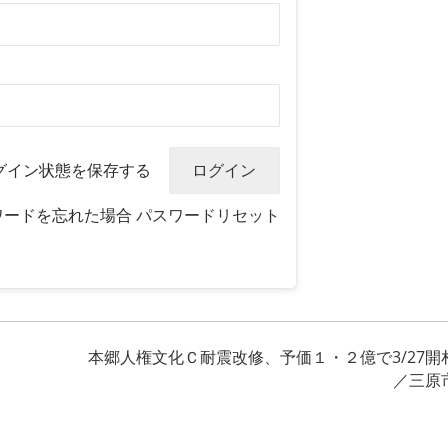
グイン状態を保存する
ワードを忘れた場合
パスワードリセット
、
本郷人権文化Ｃ耐震改修、予価１・２億で3/27開
／三原