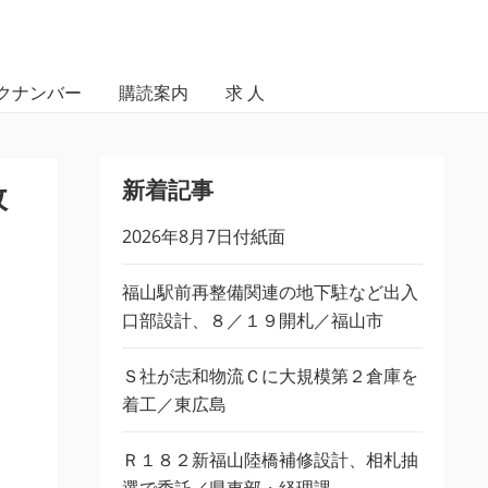
クナンバー
購読案内
求 人
新着記事
政
2026年8月7日付紙面
福山駅前再整備関連の地下駐など出入
口部設計、８／１９開札／福山市
Ｓ社が志和物流Ｃに大規模第２倉庫を
着工／東広島
Ｒ１８２新福山陸橋補修設計、相札抽