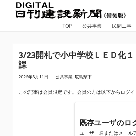
ナ
コ
ビ
ン
ゲ
テ
TOP
公共事業
民間工事
ー
ン
シ
ツ
ョ
へ
ン
ス
3/23開札で小中学校ＬＥＤ化
へ
キ
課
ス
ッ
キ
プ
2026年3月11日
公共事業
,
広島県下
ッ
プ
この記事は会員限定です。会員の方は以下からログイ
既存ユーザのロ
ユーザー名またはメール