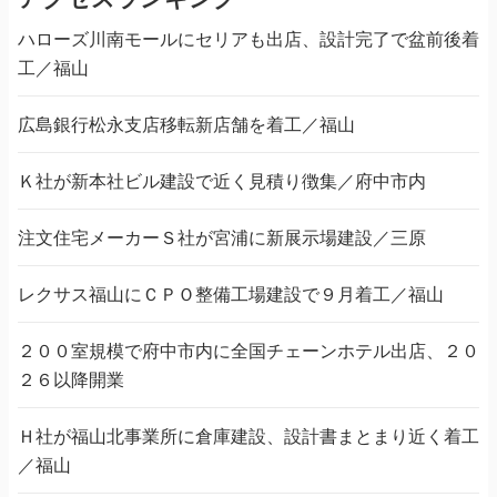
ハローズ川南モールにセリアも出店、設計完了で盆前後着
工／福山
広島銀行松永支店移転新店舗を着工／福山
Ｋ社が新本社ビル建設で近く見積り徴集／府中市内
注文住宅メーカーＳ社が宮浦に新展示場建設／三原
レクサス福山にＣＰＯ整備工場建設で９月着工／福山
２００室規模で府中市内に全国チェーンホテル出店、２０
２６以降開業
Ｈ社が福山北事業所に倉庫建設、設計書まとまり近く着工
／福山