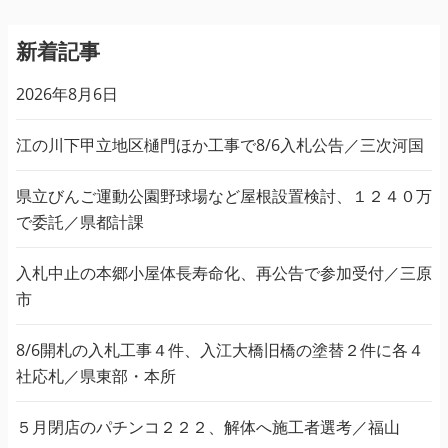
新着記事
2026年8月6日
江の川下甲立地区樋門ほか工事で8/6入札公告／三次河国
県立びんご運動公園野球場など屋根設置検討、１２４０万
で委託／県都計課
入札中止の本郷小屋体長寿命化、再公告で参加受付／三原
市
8/6開札の入札工事４件、入江大橋旧橋の塗替２件に各４
社応札／県東部・本所
５月閉店のパチンコ２２２、解体へ施工者選考／福山