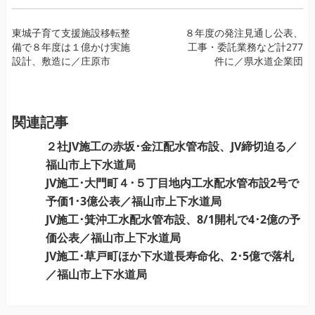
投
東城子育て支援施設移転整
８年度の発注見通し公表、
備で８年度は１億かけ実施
工事・委託業務など計277
稿
設計、敷造に／庄原市
件に／県水道企業団
ナ
ビ
ゲ
ー
関連記事
シ
２社JV施工の赤坂･金江配水管布設、JV締切迫る／
ョ
福山市上下水道局
ン
JV施工･大門町４･５丁目地内工水配水管布設2号で
予価1･3億公表／福山市上下水道局
JV施工･箕沖工水配水管布設、8/1開札で4･2億の予
価公表／福山市上下水道局
JV施工･草戸町ほか下水道長寿命化、2･5億で落札
／福山市上下水道局