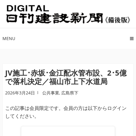
ナ
コ
ビ
ン
ゲ
テ
ー
ン
シ
ツ
MENU
ョ
へ
ン
ス
へ
キ
ス
ッ
JV施工･赤坂･金江配水管布設、2･5億
キ
プ
で落札決定／福山市上下水道局
ッ
プ
2026年3月24日
公共事業
,
広島県下
この記事は会員限定です。会員の方は以下からログイン
してください。