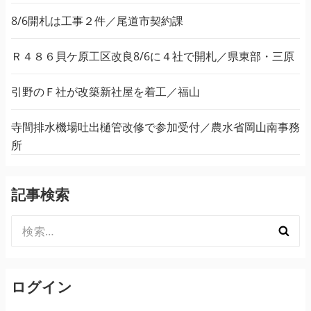
8/6開札は工事２件／尾道市契約課
Ｒ４８６貝ケ原工区改良8/6に４社で開札／県東部・三原
引野のＦ社が改築新社屋を着工／福山
寺間排水機場吐出樋管改修で参加受付／農水省岡山南事務
所
記事検索
検
索:
ログイン