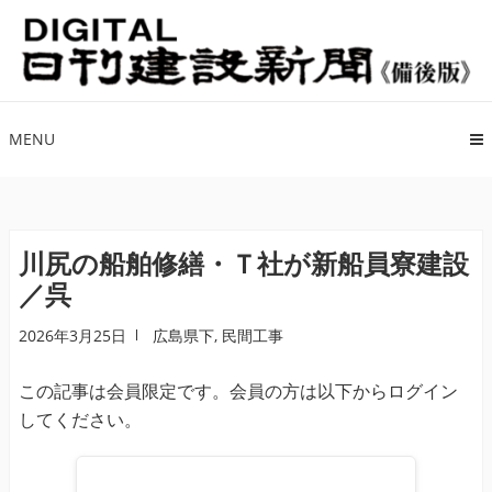
ナ
コ
ビ
ン
ゲ
テ
ー
ン
シ
ツ
MENU
ョ
へ
ン
ス
へ
キ
ス
ッ
川尻の船舶修繕・Ｔ社が新船員寮建設
キ
プ
／呉
ッ
プ
2026年3月25日
広島県下
,
民間工事
この記事は会員限定です。会員の方は以下からログイン
してください。