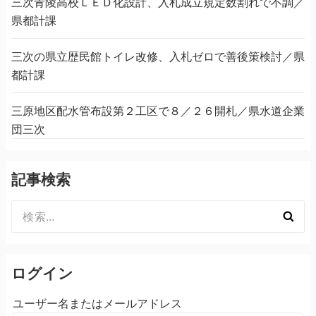
三次青陵高校ＬＥＤ化設計、入札成立規定数割れで不調／
県都計課
三次の県立歴民館トイレ改修、入札ゼロで善後策検討／県
都計課
三原地区配水管布設第２工区で８／２６開札／県水道企業
団三次
記事検索
検
索:
ログイン
ユーザー名またはメールアドレス