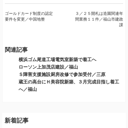
投
ゴールドカード制度の認定
３／２５開札は造園関連年
要件を変更／中国地整
間業務１１件／福山市建政
稿
課
ナ
ビ
ゲ
ー
関連記事
シ
横浜ゴム尾道工場電気室新築で着工へ
ョ
ローソン上加茂店建設／福山
ン
Ｓ障害支援施設厨房改修で参加受付／三原
蔵王の高台にＨ美容院新築、３月完成目指し着工
へ／福山
新着記事