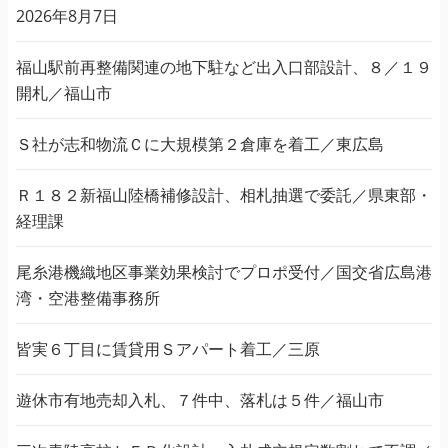
2026年8月7日
福山駅前再整備関連の地下駐など出入口部設計、８／１９
開札／福山市
Ｓ社が志和物流Ｃに大規模第２倉庫を着工／東広島
Ｒ１８２新福山陸橋補修設計、相札抽選で委託／県東部・
経理課
尾糸港機織地区事業効果検討でプロポ受付／国交省広島港
湾・空港整備事務所
皆実６丁目に賃貸用Ｓアパート着工／三原
遊休市有地売却入札、７件中、落札は５件／福山市