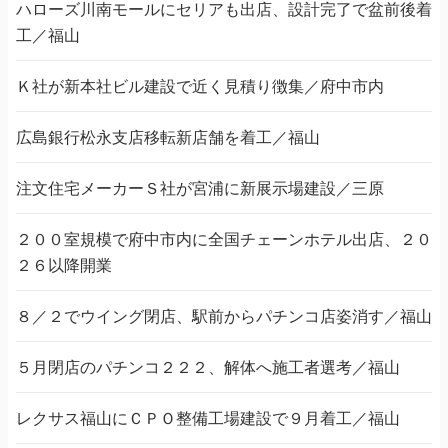
ハローズ川南モールにセリアも出店、設計完了で盆前後着
工／福山
Ｋ社が新本社ビル建設で近く見積り徴集／府中市内
広島銀行松永支店移転新店舗を着工／福山
注文住宅メーカーＳ社が宮浦に新展示場建設／三原
２００室規模で府中市内に全国チェーンホテル出店、２０
２６以降開業
８／２でウイング閉店、駅前からパチンコ店姿消す／福山
５月閉店のパチンコ２２２、解体へ施工者選考／福山
レクサス福山にＣＰＯ整備工場建設で９月着工／福山