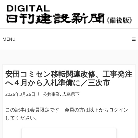
ナ
コ
ビ
ン
ゲ
テ
ー
ン
シ
ツ
MENU
ョ
へ
ン
ス
へ
キ
ス
ッ
安田コミセン移転関連改修、工事発注
キ
プ
へ４月から入札準備に／三次市
ッ
プ
2026年3月26日
公共事業
,
広島県下
この記事は会員限定です。会員の方は以下からログイン
してください。