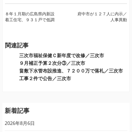
投
８年１月期の広島県内新設
府中市が１２７人に内示／
着工住宅、９３１戸で低調
人事異動
稿
ナ
ビ
ゲ
関連記事
ー
三次市福祉保健Ｃ新年度で改修／三次市
シ
９月補正予算２次分③／三次市
ョ
畠敷下水管布設推進、７２００万で落札／三次市
ン
工事２件で公告／三次市
新着記事
2026年8月6日