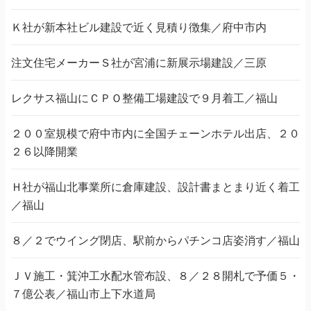
Ｋ社が新本社ビル建設で近く見積り徴集／府中市内
注文住宅メーカーＳ社が宮浦に新展示場建設／三原
レクサス福山にＣＰＯ整備工場建設で９月着工／福山
２００室規模で府中市内に全国チェーンホテル出店、２０
２６以降開業
Ｈ社が福山北事業所に倉庫建設、設計書まとまり近く着工
／福山
８／２でウイング閉店、駅前からパチンコ店姿消す／福山
ＪＶ施工・箕沖工水配水管布設、８／２８開札で予価５・
７億公表／福山市上下水道局