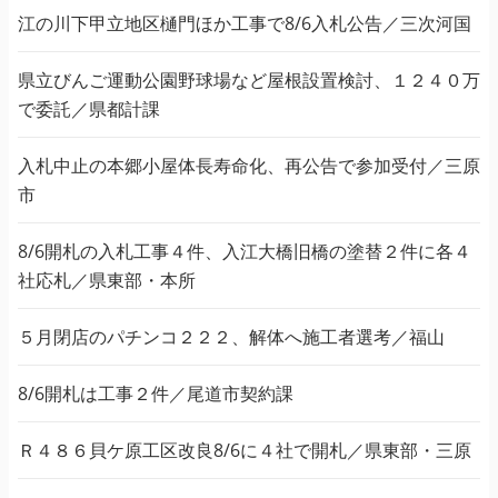
江の川下甲立地区樋門ほか工事で8/6入札公告／三次河国
県立びんご運動公園野球場など屋根設置検討、１２４０万
で委託／県都計課
入札中止の本郷小屋体長寿命化、再公告で参加受付／三原
市
8/6開札の入札工事４件、入江大橋旧橋の塗替２件に各４
社応札／県東部・本所
５月閉店のパチンコ２２２、解体へ施工者選考／福山
8/6開札は工事２件／尾道市契約課
Ｒ４８６貝ケ原工区改良8/6に４社で開札／県東部・三原