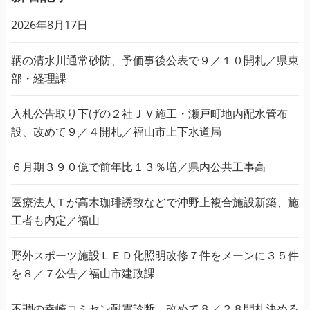
2026年8月17日
鞆の清水川通常砂防、予価事後公表で９／１０開札／県東
部・経理課
入札公告取り下げの２社ＪＶ施工・瀬戸町地内配水管布
設、改めて９／４開札／福山市上下水道局
６月期３９０億で前年比１３％増／県内公共工事高
医療法人Ｔが高木珈琲誘致などで沖野上複合施設新築、施
工者も内定／福山
野外スポーツ施設ＬＥＤ化照明改修７件をメーンに３５件
を８／７公告／福山市建政課
不調の幸崎コミセン耐震診断、改めて８／２８開札決める