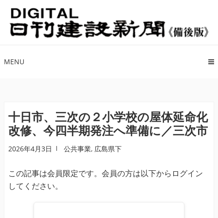
ナ
コ
ビ
ン
ゲ
テ
ー
ン
シ
ツ
MENU
ョ
へ
ン
ス
へ
キ
ス
ッ
十日市、三次の２小学校の屋体延命化
キ
プ
改修、今四半期発注へ準備に／三次市
ッ
プ
2026年4月3日
公共事業
,
広島県下
この記事は会員限定です。会員の方は以下からログイン
してください。