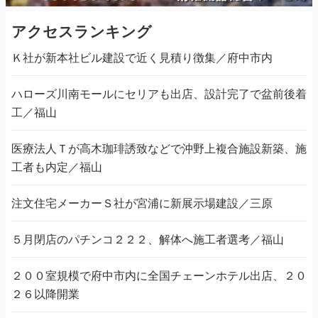
アクセスランキング
Ｋ社が新本社ビル建設で近く見積り徴集／府中市内
ハローズ川南モールにセリアも出店、設計完了で盆前後着
工／福山
医療法人Ｔが高木珈琲誘致などで沖野上複合施設新築、施
工者も内定／福山
注文住宅メーカーＳ社が宮浦に新展示場建設／三原
５月閉店のパチンコ２２２、解体へ施工者選考／福山
２００室規模で府中市内に全国チェーンホテル出店、２０
２６以降開業