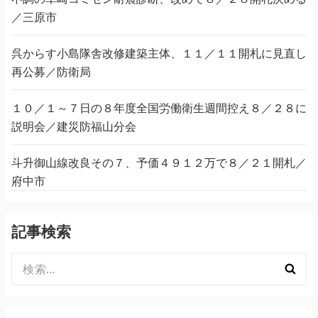
／三原市
呉からす小島隊舎改修建築主体、１１／１１開札に見直し
再公募／防衛局
１０／１～７日の８年度全国労働衛生週間控え８／２８に
説明会／建災防福山分会
斗升御山線改良その７、予価４９１２万で８／２１開札／
府中市
記事検索
検
索: