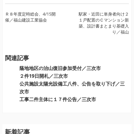
投
Ｒ８年度定時総会、4/15開
駅家・近田に単身者向け２
催／福山建設工業協会
１戸配置のＣマンション新
稿
築、設計書まとまり基礎入
ナ
り／福山
ビ
ゲ
ー
関連記事
シ
ョ
蔭地地区の治山復旧参加受付／三次市
ン
２件19日開札／三次市
公共施設太陽光設備工八件、公告を取り下げ／三
次市
工事二件主体に１７件公告／三次市
新着記事