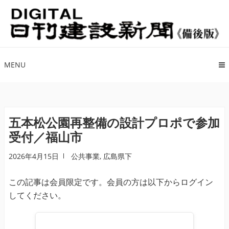
ナ
コ
ビ
ン
ゲ
テ
ー
ン
シ
ツ
MENU
ョ
へ
ン
ス
へ
キ
ス
ッ
五本松公園再整備の設計プロポで参加
キ
プ
受付／福山市
ッ
プ
2026年4月15日
公共事業
,
広島県下
この記事は会員限定です。会員の方は以下からログイン
してください。