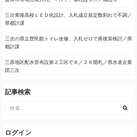
三次青陵高校ＬＥＤ化設計、入札成立規定数割れで不調／
県都計課
三次の県立歴民館トイレ改修、入札ゼロで善後策検討／県
都計課
三原地区配水管布設第２工区で８／２６開札／県水道企業
団三次
記事検索
検
索:
ログイン