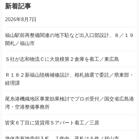
新着記事
2026年8月7日
福山駅前再整備関連の地下駐など出入口部設計、８／１９
開札／福山市
Ｓ社が志和物流Ｃに大規模第２倉庫を着工／東広島
Ｒ１８２新福山陸橋補修設計、相札抽選で委託／県東部・
経理課
尾糸港機織地区事業効果検討でプロポ受付／国交省広島港
湾・空港整備事務所
皆実６丁目に賃貸用Ｓアパート着工／三原
遊休市有地売却入札、７件中、落札は５件／福山市