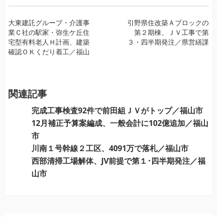
投
大東建託グループ・介護事
引野県住改築Ａブロックの
業Ｃ社の駅家・弥生ケ丘住
第２期棟、ＪＶ工事で第
稿
宅型有料老人Ｈ計画、建築
３・四半期発注／県営繕課
ナ
確認ＯＫくだり着工／福山
ビ
ゲ
ー
関連記事
シ
ョ
完成工事検査92件で前田組ＪＶがトップ／福山市
ン
12月補正予算案編成、一般会計に102億追加／福山
市
川南１号幹線２工区、4091万で落札／福山市
西部清掃工場解体、JV前提で第１･四半期発注／福
山市