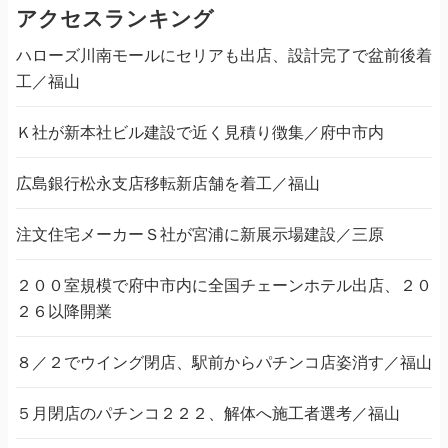
アクセスランキング
ハローズ川南モールにセリアも出店、設計完了で盆前後着
工／福山
Ｋ社が新本社ビル建設で近く見積り徴集／府中市内
広島銀行松永支店移転新店舗を着工／福山
注文住宅メーカーＳ社が宮浦に新展示場建設／三原
２００室規模で府中市内に全国チェーンホテル出店、２０
２６以降開業
８／２でウイング閉店、駅前からパチンコ店姿消す／福山
５月閉店のパチンコ２２２、解体へ施工者選考／福山